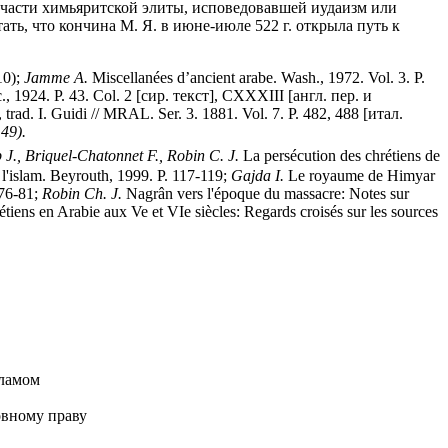
 части химьяритской элиты, исповедовавшей иудаизм или
ть, что кончина М. Я. в июне-июле 522 г. открыла путь к
10);
Jamme A.
Miscellanées d’ancient arabe. Wash., 1972. Vol. 3. P.
, 1924. P. 43. Col. 2 [сир. текст], CXXXIII [англ. пер. и
rad. I. Guidi // MRAL. Ser. 3. 1881. Vol. 7. P. 482, 488 [итал.
49).
J., Briquel-Chatonnet F., Robin C. J.
La persécution des chrétiens de
 l'islam. Beyrouth, 1999. P. 117-119;
Gajda I.
Le royaume de Himyar
 76-81;
Robin Ch. J.
Nagrân vers l'époque du massacre: Notes sur
hrétiens en Arabie aux Ve et VIe siècles: Regards croisés sur les sources
сламом
овному праву