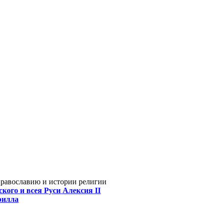
Православию и истории религии
кого и всея Руси Алексия II
рилла