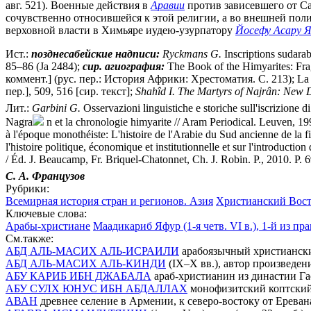
авг. 521). Военные действия в
Аравии
против зависевшего от С
сочувственно относившейся к этой религии, а во внешней поли
верховной власти в Химьяре иудею-узурпатору
Йосефу Асару Я
Ист.:
позднесабейские надписи:
Ryckmans G.
Inscriptions sudara
85–86 (Ja 2484);
сир. агиография:
The Book of the Himyarites: Fra
коммент.] (рус. пер.: История Африки: Хрестоматия. С. 213); La lette
пер.], 509, 516 [сир. текст];
Shahîd I. The Martyrs of Najrân: New D
Лит.:
Garbini G.
Osservazioni linguistiche e storiche sull'iscrizione 
Nagra
n et la chronologie himyarite // Aram Periodical. Leuven, 19
à l'époque monothéiste: L'histoire de l'Arabie du Sud ancienne de la fi
l'histoire politique, économique et institutionnelle et sur l'introducti
/ Éd. J. Beaucamp, Fr. Briquel-Chatonnet, Ch. J. Robin. P., 2010. P. 6
С. А. Французов
Рубрики:
Всемирная история стран и регионов. Азия
Христианский Вос
Ключевые слова:
Арабы-христиане
Маадикариб Яфур (1-я четв. VI в.), 1-й из 
См.также:
АБД АЛЬ-МАСИХ АЛЬ-ИСРАИЛИ
арабоязычный христиански
АБД АЛЬ-МАСИХ АЛЬ-КИНДИ
(IX–X вв.), автор произведе
АБУ КАРИБ ИБН ДЖАБАЛА
араб-христианин из династии Г
АБУ СУЛХ ЮНУС ИБН АБДАЛЛАХ
монофизитский коптский
АВАН
древнее селение в Армении, к северо-востоку от Еревана 