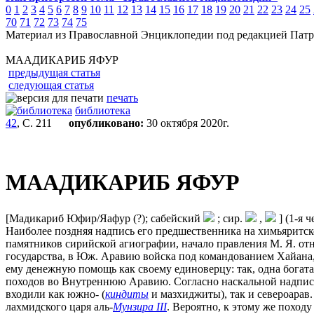
0
1
2
3
4
5
6
7
8
9
10
11
12
13
14
15
16
17
18
19
20
21
22
23
24
25
70
71
72
73
74
75
Материал из Православной Энциклопедии под редакцией Патр
МААДИКАРИБ ЯФУР
предыдущая статья
следующая статья
печать
библиотека
42
, С. 211
опубликовано:
30 октября 2020г.
МААДИКАРИБ ЯФУР
[Мадикариб Юфир/Яафур (?); сабейский
; сир.
,
] (1-я 
Наиболее поздняя надпись его предшественника на химьяритск
памятников сирийской агиографии, начало правления М. Я. относ
государства, в Юж. Аравию войска под командованием Хайана, 
ему денежную помощь как своему единоверцу: так, одна богатая 
походов во Внутреннюю Аравию. Согласно наскальной надписи R
входили как южно- (
киндиты
и мазхиджиты), так и североарав.
лахмидского царя аль-
Мунзира III
. Вероятно, к этому же поход