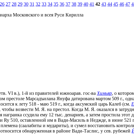
26
27
28
29
30
31
32
33
34
35
36
37
38
39
40
41
42
43
44
45
46
47
4
иарха Московского и всея Руси Кирилла
четв. VI в.), 1-й из правителей южноарав. гос-ва
Химьяр
, о которо
ом престоле Марсадъилана Януфа датирована мартом 509 г., одн
ится к лету 518 - маю 519 г., когда аксумский царь Калеб (см.
Е
чтобы возвести М. Я. на престол. Когда М. Я. оказался в затр
награнка ссудила ему 12 тыс. денариев, а затем простила этот до
y 510, оставленной им в Вади-Масиль в Неджде, в июне 521 г. 
 племена (саалабиты и мудариты), и сумел восстановить контро
у относится обнаруженная в районе Вади-Таслис, у сев. рубежей