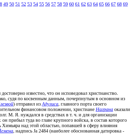
8
49
50
51
52
53
54
55
56
57
58
59
60
61
62
63
64
65
66
67
68
69
м достоверно известно, что он исповедовал христианство.
ако, судя по косвенным данным, почерпнутым в основном из
лезвой
) отправил из
Адулиса
, главного порта своего
уднительном финансовом положении, христиане
Награна
оказали
лг. М. Я. нуждался в средствах в т. ч. и для организации
он прибыл туда во главе крупного войска, в состав которого
ль Химьяра над этой областью, попавшей в сферу влияния
Йемена
, надпись Ja 2484 (наиболее обоснованная датировка -