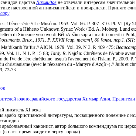
асанидов царства
Лахмидов
не отвечали интересам значительной
тике настроенной антивизантийски и проирански. Принято счита
cару
.
bes: 10ème série // Le Muséon. 1953. Vol. 66. P. 307–310. Pl. VI (Ry 5
gments of a Hitherto Unknown Syriac Work / Ed. A. Moberg. Lund etc.
ra di Simeone vescovo di BêthArśâm sopra i martiri omeriti / Publ., t
ocuments. Brux., 1971. P. XXVII [сир. текст], 60 [англ. пер.]. (SH; 
di Ma‘dikarib Ya‘fur // AION. 1979. Vol. 39. N 3. P. 469-475;
Beaucamp 
99. Vol. 11. N 1. P. 15-83;
Tardy R.
Najrân: Chrétiens de l'Arabie avant
n du IVe de l'ère chrétienne jusqu'à l'avènement de l'Islam. P., 2009. P.
on du christianisme (avec le réexamen du «Martyre d'Azqîr») // Juifs et c
9, 72-73.
ток
правителей южноаравийского государства Химьяр
Азия. Правители
й писатель XI века
ния арабо-христианской литературы, посвященного полемике с и
ассанидов
 арабоязычный канонист, автор большого компендиума по церк
(в наст. время входит в черту города)