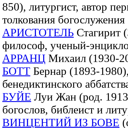
850), литургист, автор пе
толкования богослужения
АРИСТОТЕЛЬ
Стагирит (3
философ, ученый-энцикл
АРРАНЦ
Михаил (1930-20
БОТТ
Бернар (1893-1980)
бенедиктинского аббатств
БУЙЕ
Луи Жан (род. 1913-
богослов, библеист и лит
ВИНЦЕНТИЙ ИЗ БОВЕ
(