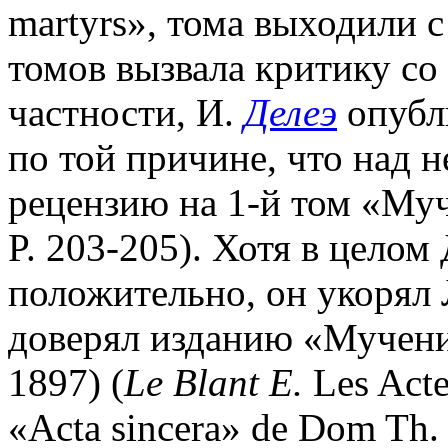
martyrs», тома выходили 
томов вызвала критику со
частности, И.
Делеэ
опубл
по той причине, что над н
рецензию на 1-й том «Муче
P. 203-205). Хотя в целом
положительно, он укорял Л
доверял изданию «Мученич
1897) (
Le Blant E.
Les Acte
«Acta sincera» de Dom Th. 