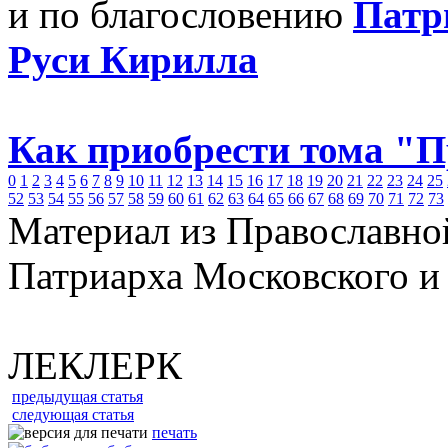
и по благословению
Патр
Руси Кирилла
Как приобрести тома "
0
1
2
3
4
5
6
7
8
9
10
11
12
13
14
15
16
17
18
19
20
21
22
23
24
25
52
53
54
55
56
57
58
59
60
61
62
63
64
65
66
67
68
69
70
71
72
73
Материал из Православно
Патриарха Московского и
ЛЕКЛЕРК
предыдущая статья
следующая статья
печать