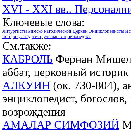
XVI - XXI вв.. Персонали
Ключевые слова:
Литургисты Римско-католической Церкви
Энциклопедисты
Ис
историк, литургист, ученый-энциклопедист
См.также:
КАБРОЛЬ
Фернан Мишель
аббат, церковный историк
АЛКУИН
(ок. 730-804), а
энциклопедист, богослов,
возрождения
АМАЛАР СИМФОЗИЙ
Ме