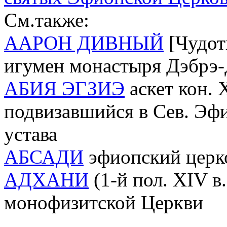
См.также:
ААРОН ДИВНЫЙ
[Чудотв
игумен монастыря Дэбрэ
АБИЯ ЭГЗИЭ
аскет кон. X
подвизавшийся в Сев. Эфи
устава
АБСАДИ
эфиопский церко
АДХАНИ
(1-й пол. XIV в
монофизитской Церкви