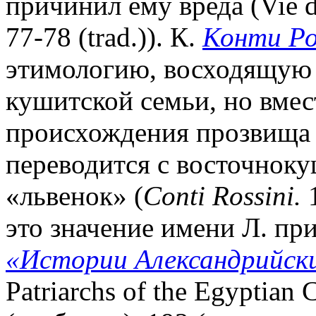
причинил ему вреда (Vie de 
77-78 (trad.)). К.
Конти Ро
этимологию, восходящую 
кушитской семьи, но вмес
происхождения прозвища о
переводится с восточноку
«львенок» (
Conti Rossini.
1
это значение имени Л. при
«Истории Александрийск
Patriarchs of the Egyptian C