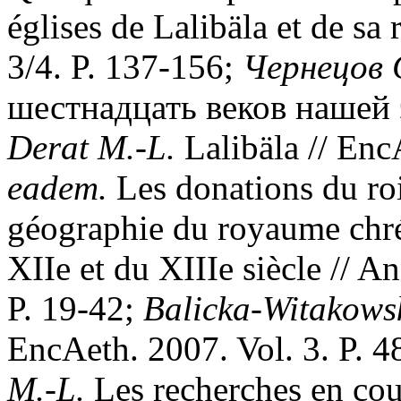
églises de Lalibäla et de sa
3/4. P. 137-156;
Чернецов С
шестнадцать веков нашей э
Derat M.-L.
Lalibäla // Enc
eadem.
Les donations du ro
géographie du royaume chré
XIIe et du XIIIe siècle // An
P. 19-42;
Balicka-Witakows
EncAeth. 2007. Vol. 3. P. 
M.-L.
Les recherches en cou