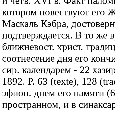
й четв. XVI в. Факт палом
котором повествуют его Ж
Маскаль Кэбра, достовер
подтверждается. В то же в
ближневост. христ. тради
соотнесение дня его кон
сир. календарем - 22 хазира
1892. P. 63 (texte), 128 (tr
эфиоп. днем его памяти (
пространном, и в синакса