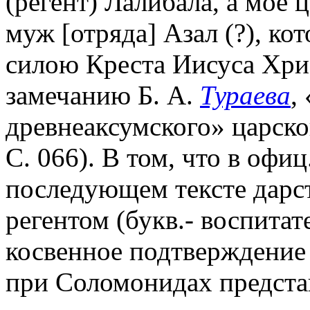
(регент) Лалибала, а мое
муж [отряда] Азал (?), ко
силою Креста Иисуса Хри
замечанию Б. А.
Тураева
,
древнеаксумского» царског
С. 066). В том, что в офиц
последующем тексте дарст
регентом (букв.- воспита
косвенное подтверждение
при Соломонидах представ