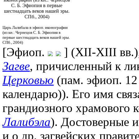
С. Б. Эфиопия в первые
шестнадцать веков нашей эры.
СПб., 2004)
Царь Лалибала в эфиоп. иконографии
(из кн.: Чернецов С. Б. Эфиопия в
первые шестнадцать веков нашей эры.
СПб., 2004)
[Эфиоп.
] (XII-XIII вв.
Загве
, причисленный к ли
Церковью
(пам. эфиоп. 12
календарю)). Его имя связ
грандиозного храмового ко
Лалибэла
). Достоверные и
и о др. загвейских правит