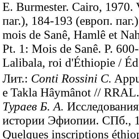
E. Burmester. Cairo, 1970. V
паг.), 184-193 (европ. паг.
mois de Sanê, Hamlê et Nahas
Pt. 1: Mois de Sanê. P. 600-
Lalibala, roi d'Éthiopie / Éd
Лит.:
Conti Rossini C.
Appun
e Takla Hâymânot // RRAL. S
Тураев Б. А.
Исследования 
истории Эфиопии. СПб., 1
Quelques inscriptions éthio