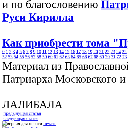
и по благословению
Патр
Руси Кирилла
Как приобрести тома "
0
1
2
3
4
5
6
7
8
9
10
11
12
13
14
15
16
17
18
19
20
21
22
23
24
25
52
53
54
55
56
57
58
59
60
61
62
63
64
65
66
67
68
69
70
71
72
73
Материал из Православно
Патриарха Московского и
ЛАЛИБАЛА
предыдущая статья
следующая статья
печать