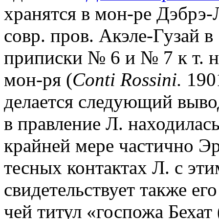
хранятся в мон-ре Дэбрэ-
совр. пров. Акэле-Гузай в
приписки № 6 и № 7 к т. 
мон-ря (
Conti Rossini.
1901
делается следующий вывод
в правление Л. находилась
крайней мере частично Эр
тесных контактах Л. с эти
свидетельствует также ег
чей титул «госпожа Бехат