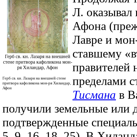
Л. оказывал
Афона (преж
Лавре и мон
ставшему «в
Герб св. кн. Лазаря на внешней
стене притвора кафоликона мон-
правителей н
ря Хиландар, Афон
пределами с
Герб св. кн. Лазаря на внешней стене
притвора кафоликона мон-ря Хиландар,
Афон
Тисмана
в В
получили земельные или 
подтвержденные специаль
5, 9, 16, 18, 25). В Хилан