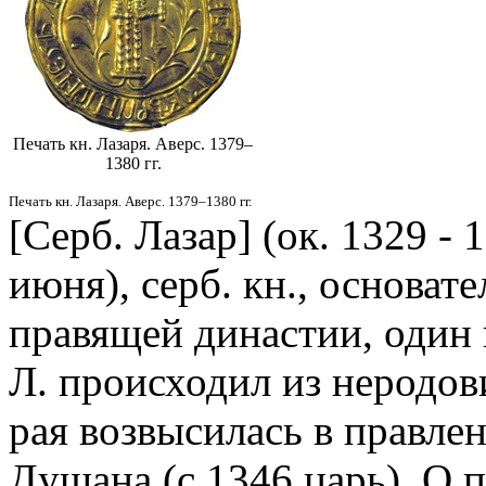
Печать кн. Лазаря. Аверс. 1379–
1380 гг.
Печать кн. Лазаря. Аверс. 1379–1380 гг.
[Серб. Лазар] (ок. 1329 - 1
июня), серб. кн., основат
правящей династии, один 
Л. происходил из неродов
рая возвысилась в правле
Душана (с 1346 царь). О п