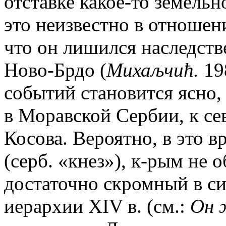
отставке какое-то земельн
это неизвестно в отношен
что он лишился наследств
Ново-Брдо (
Михаљчић.
198
событий становится ясно,
в Моравской Сербии, к сев
Косова. Вероятно, в это в
(серб. «кнез»), к-рым не 
достаточно скромный в си
иерархии XIV в. (см.:
Он 