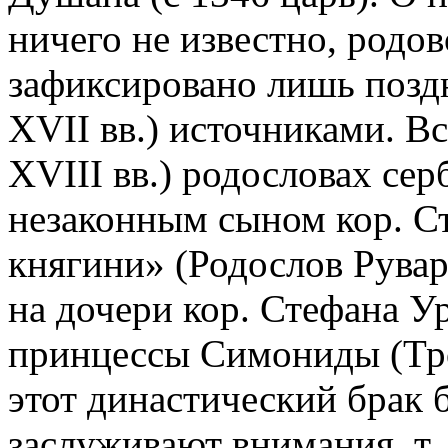
ничего не известно, родо
зафиксировано лишь позд
XVII вв.) источниками. В
XVIII вв.) родословах сер
незаконным сыном кор. С
княгини» (Родослов Рувар
на дочери кор. Стефана У
принцессы Симониды (Тро
этот династический брак 
заслуживают внимания, т.