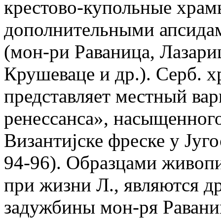
крестово-купольные храм
дополнительными апсидам
(мон-ри Раваница, Лазариц
Крушеваце и др.). Серб. 
представляет местный вар
ренессанса», насыщенног
Византиjске фреске у Jуго
94-96). Образцами живоп
при жизни Л., являются д
задужбины мон-ря Раваниц