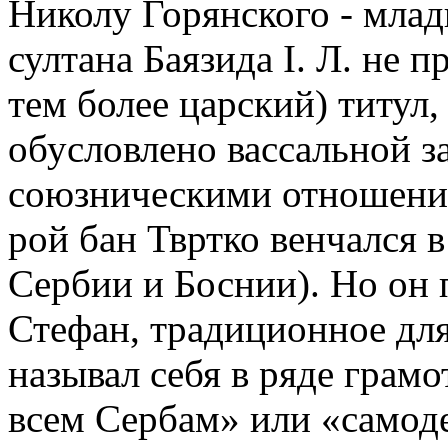
Николу Горянского - младш
султана Баязида I. Л. не 
тем более царский) титул,
обусловлено вассальной з
союзническими отношения
рой бан Твртко венчался 
Сербии и Боснии). Но он 
Стефан, традиционное дл
называл себя в ряде гра
всем Сербам» или «самод