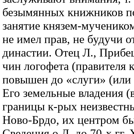
безымянных книжников п
занятие князем-мучеником
не имел прав, не будучи
династии. Отец Л., Приб
чин логофета (правителя 
повышен до «слуги» (или 
Его земельные владения (
границы к-рых неизвестны,
Ново-Брдо, их центром был
Сведения о Л. до 70-х гг. 