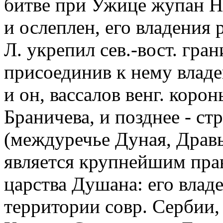
битве при Ужице жупан Ни
и ослеплен, его владения 
Л. укрепил сев.-вост. гра
присоединив к нему владе
и он, вассалов венг. коро
Браничева, и позднее - с
(междуречье Дуная, Дравы
является крупнейшим пра
царства Душана: его влад
территории совр. Сербии