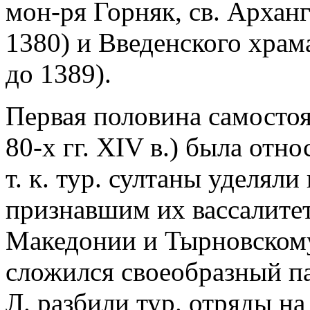
мон-ря Горняк, св. Арханг
1380) и Введенского храм
до 1389).
Первая половина самостоя
80-х гг. XIV в.) была от
т. к. тур. султаны уделя
признавшим их вассалите
Македонии и Тырновскому
сложился своеобразный па
Л. разбили тур. отряды н