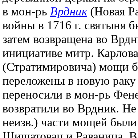
в мон-рь
Врдник
(Новая Ра
войны в 1716 г. святыня б
затем возвращена во Врдни
инициативе митр. Карлов
(Стратимировича) мощи б
переложены в новую раку 
переносили в мон-рь Фене
возвратили во Врдник. Не 
неизв.) части мощей был
Шишатовац и Раваница. В 