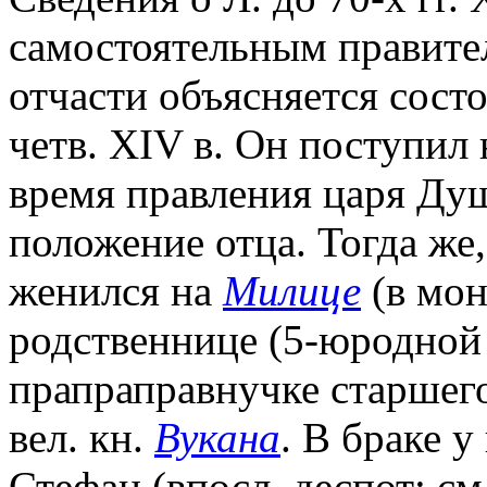
самостоятельным правител
отчасти объясняется состо
четв. XIV в. Он поступил
время правления царя Душ
положение отца. Тогда же,
женился на
Милице
(в мон
родственнице (5-юродной 
прапраправнучке старшего
вел. кн.
Вукана
. В браке у
Стефан (впосл. деспот; см.