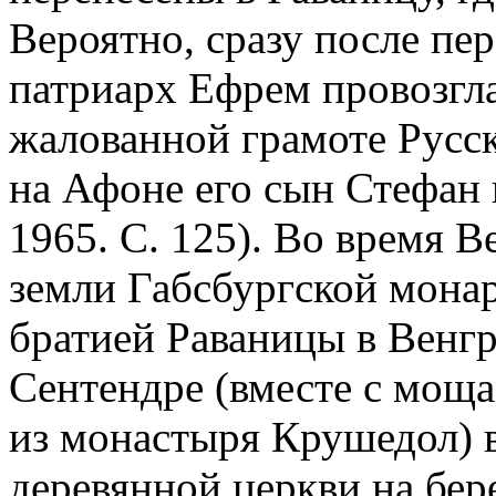
Вероятно, сразу после пе
патриарх Ефрем провозглас
жалованной грамоте Русс
на Афоне его сын Стефан 
1965. С. 125). Во время В
земли Габсбургской мона
братией Раваницы в Венгр
Сентендре (вместе с моща
из монастыря Крушедол) 
деревянной церкви на бер