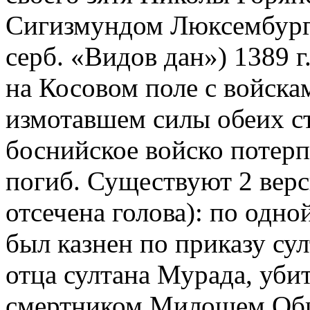
Сигизмундом Люксембургом
серб. «Видов дан») 1389 
на Косовом поле с войска
измотавшем силы обеих ст
боснийское войско потерп
погиб. Существуют 2 верс
отсечена голова): по одной
был казнен по приказу сул
отца султана Мурада, уби
смертником Милошем Об