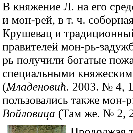
В княжение Л. на его сре
и мон-рей, в т. ч. соборна
Крушевац и традиционный 
правителей мон-рь-задуж
рь получили богатые пож
специальными княжеским
(
Младеновић.
2003. № 4, 
пользовались также мон-
Войловица
(Там же. № 2, 2
Продолжая т