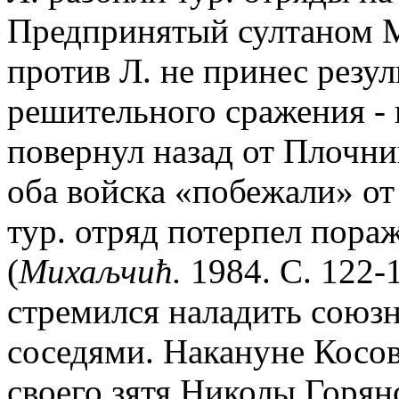
Предпринятый султаном Му
против Л. не принес резул
решительного сражения - 
повернул назад от Плочник
оба войска «побежали» от 
тур. отряд потерпел пора
(
Михаљчић.
1984. С. 122-1
стремился наладить союз
соседями. Накануне Косов
своего зятя Николы Горянс