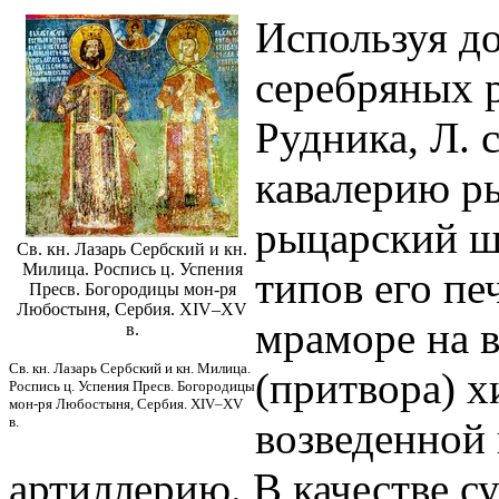
Используя до
серебряных 
Рудника, Л. 
кавалерию р
рыцарский ш
Св. кн. Лазарь Сербский и кн.
Милица. Роспись ц. Успения
типов его пе
Пресв. Богородицы мон-ря
Любостыня, Сербия. XIV–XV
мраморе на 
в.
Св. кн. Лазарь Сербский и кн. Милица.
(притвора) х
Роспись ц. Успения Пресв. Богородицы
мон-ря Любостыня, Сербия. XIV–XV
в.
возведенной 
артиллерию. В качестве с