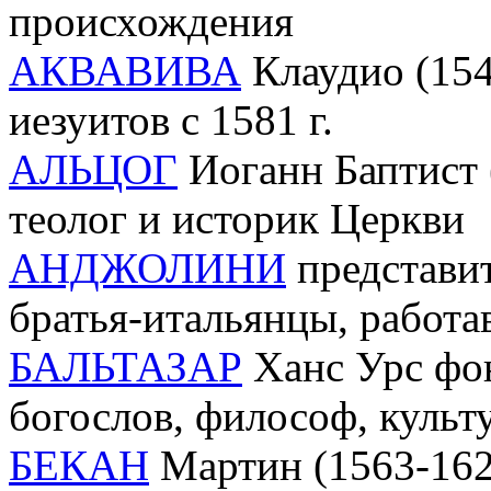
происхождения
АКВАВИВА
Клаудио (154
иезуитов с 1581 г.
АЛЬЦОГ
Иоганн Баптист (
теолог и историк Церкви
АНДЖОЛИНИ
представит
братья-итальянцы, работа
БАЛЬТАЗАР
Ханс Урс фон
богослов, философ, культ
БЕКАН
Мартин (1563-1624