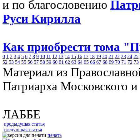
и по благословению
Патр
Руси Кирилла
Как приобрести тома "
0
1
2
3
4
5
6
7
8
9
10
11
12
13
14
15
16
17
18
19
20
21
22
23
24
25
52
53
54
55
56
57
58
59
60
61
62
63
64
65
66
67
68
69
70
71
72
73
Материал из Православно
Патриарха Московского и
ЛАББЕ
предыдущая статья
следующая статья
печать