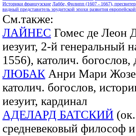
Историки французские
Лаббе, Филипп (1607 - 1667), пресвитер
видный представитель эрудитской эпохи развития европейской
См.также:
ЛАЙНЕС
Гомес де Леон Ди
иезуит, 2-й генеральный н
1556), католич. богослов
ЛЮБАК
Анри Мари Жозеф
католич. богослов, истор
иезуит, кардинал
АДЕЛАРД БАТСКИЙ
(oк.
средневековый философ и