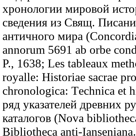
хронологии мировой истор
сведения из Свящ. Писани
античного мира (Concordia 
annorum 5691 ab orbe cond
P., 1638; Les tableaux met
royalle: Historiae sacrae p
chronologica: Тechnica et hi
ряд указателей древних р
каталогов (Nova bibliothec
Bibliotheca anti-Ianseniana