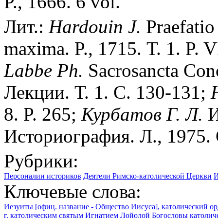
P., 1666. 6 vol.
Лит.:
Hardouin J.
Praefatio
maxima. P., 1715. Т. 1. P. 
Labbe Ph.
Sacrosancta Conci
Лекции. Т. 1. С. 130-131;
8. P. 265;
Курбатов Г. Л.
И
Историография. Л., 1975. 
Рубрики:
Персоналии историков
Деятели Римско-католической Церкви
И
Ключевые слова:
Иезуиты [офиц. название - Общество Иисуса], католический о
г. католическим святым Игнатием Лойолой
Богословы католич