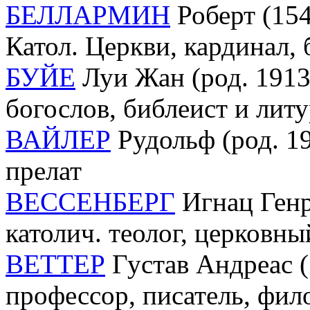
БЕЛЛАРМИН
Роберт (154
Катол. Церкви, кардинал, 
БУЙЕ
Луи Жан (род. 1913-
богослов, библеист и лит
ВАЙЛЕР
Рудольф (род. 19
прелат
ВЕССЕНБЕРГ
Игнац Генр
католич. теолог, церковн
ВЕТТЕР
Густав Андреас (
профессор, писатель, фил