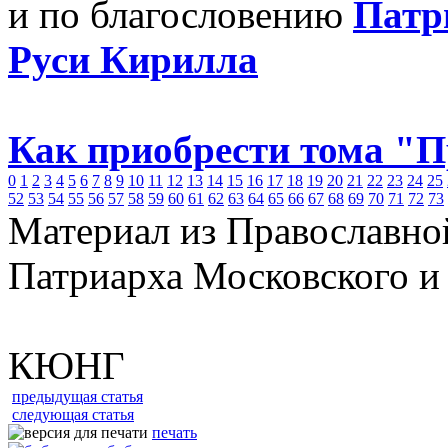
и по благословению
Патр
Руси Кирилла
Как приобрести тома "
0
1
2
3
4
5
6
7
8
9
10
11
12
13
14
15
16
17
18
19
20
21
22
23
24
25
52
53
54
55
56
57
58
59
60
61
62
63
64
65
66
67
68
69
70
71
72
73
Материал из Православно
Патриарха Московского и
КЮНГ
предыдущая статья
следующая статья
печать