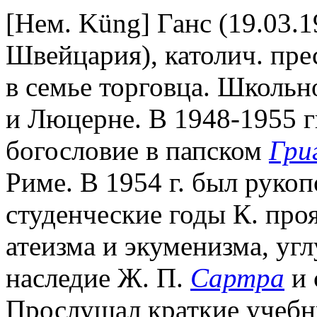
[Нем. Küng] Ганс (19.03.1
Швейцария), католич. прес
в семье торговца. Школьн
и Люцерне. В 1948-1955 г
богословие в папском
Гри
Риме. В 1954 г. был руко
студенческие годы К. про
атеизма и экуменизма, уг
наследие Ж. П.
Сартра
и 
Прослушал краткие учебн