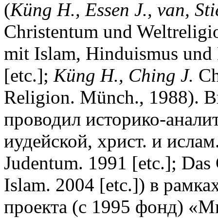
(
K
ü
ng H., Essen J., van, St
Christentum und Weltrelig
mit Islam, Hinduismus und
[etc.];
K
ü
ng H., Ching J.
Ch
Religion. Münch., 1988). 
проводил историко-анали
иудейской, христ. и ислам
Judentum. 1991 [etc.]; Das 
Islam. 2004 [etc.]) в рамк
проекта (с 1995 фонд) «Ми