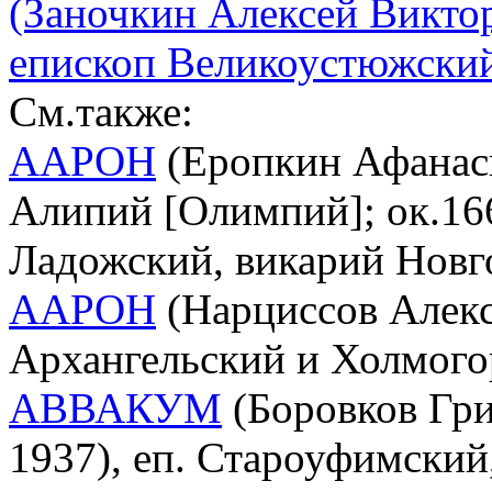
(Заночкин Алексей Викторо
епископ Великоустюжский
См.также:
ААРОН
(Еропкин Афанас
Алипий [Олимпий]; ок.166
Ладожский, викарий Новг
ААРОН
(Нарциссов Алексе
Архангельский и Холмого
АВВАКУМ
(Боровков Гри
1937), еп. Староуфимски