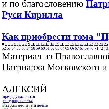
и по благословению
Патр
Руси Кирилла
Как приобрести тома "
0
1
2
3
4
5
6
7
8
9
10
11
12
13
14
15
16
17
18
19
20
21
22
23
24
25
52
53
54
55
56
57
58
59
60
61
62
63
64
65
66
67
68
69
70
71
72
73
Материал из Православно
Патриарха Московского и
АЛЕКСИЙ
предыдущая статья
следующая статья
печать