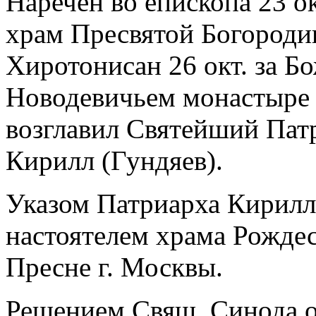
Наречен во епископа 23 ок
храм Пресвятой Богороди
Хиротонисан 26 окт. за Б
Новодевичьем монастыре 
возглавил Святейший Пат
Кирилл (Гундяев).
Указом Патриарха Кирилла 
настоятелем храма Рожде
Пресне г. Москвы.
Решением Свящ. Синода от