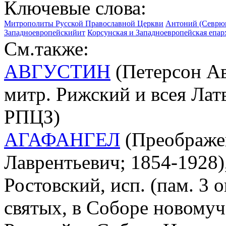
Ключевые слова:
Митрополиты Русской Православной Церкви
Антоний (Севрюк 
Западноевропейскийит
Корсунская и Западноевропейская епа
См.также:
АВГУСТИН
(Петерсон Ав
митр. Рижский и всея Лат
РПЦЗ)
АГАФАНГЕЛ
(Преображе
Лаврентьевич; 1854-1928)
Ростовский, исп. (пам. 3 о
святых, в Соборе новому