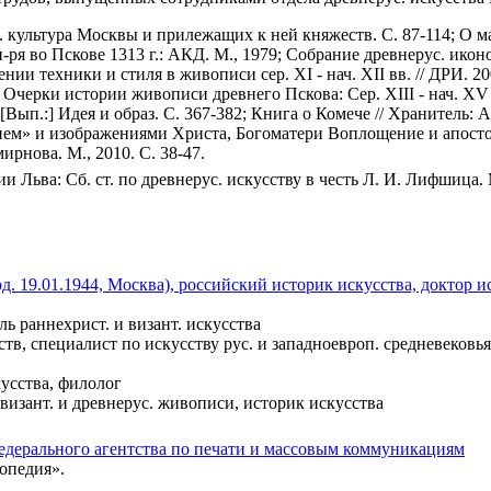
 культура Москвы и прилежащих к ней княжеств. С. 87-114; О мас
ря во Пскове 1313 г.: АКД. М., 1979; Собрание древнерус. икон
ошении техники и стиля в живописи сер. XI - нач. XII вв. // ДРИ. 20
50; Очерки истории живописи древнего Пскова: Сер. XIII - нач. X
ып.:] Идея и образ. С. 367-382; Книга о Комече // Хранитель: А.
спятием» и изображениями Христа, Богоматери Воплощение и апост
мирнова. М., 2010. С. 38-47.
 Льва: Сб. ст. по древнерус. искусству в честь Л. И. Лифшица. М
. 19.01.1944, Москва), российский историк искусства, доктор 
ь раннехрист. и визант. искусства
в, специалист по искусству рус. и западноевроп. средневековья
усства, филолог
визант. и древнерус. живописи, историк искусства
едерального агентства по печати и массовым коммуникациям
опедия».