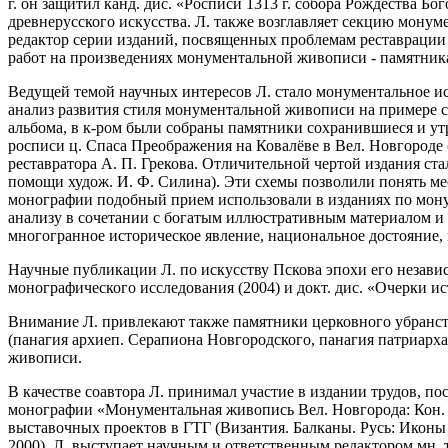
г. он защитил канд. дис. «Росписи 1313 г. собора Рождества Бог
древнерусского искусства. Л. также возглавляет секцию монуме
редактор серии изданий, посвященных проблемам реставраци
работ на произведениях монументальной живописи - памятниках ис
Ведущей темой научных интересов Л. стало монументальное и
анализ развития стиля монументальной живописи на примере с
альбома, в к-ром были собраны памятники сохранившиеся и ут
росписи ц. Спаса Преображения на Ковалёве в Вел. Новгороде
реставратора А. П. Грекова. Отличительной чертой издания с
помощи худож. И. Ф. Силина). Эти схемы позволили понять ме
монографии подобный прием использовали в изданиях по монуме
анализу в сочетании с богатым иллюстративным материалом и 
многогранное историческое явление, национальное достояние,
Научные публикации Л. по искусству Пскова эпохи его незави
монографического исследования (2004) и докт. дис. «Очерки ист
Внимание Л. привлекают также памятники церковного убранств
(панагия архиеп. Серапиона Новгородского, панагия патриарха 
живописи.
В качестве соавтора Л. принимал участие в издании трудов, п
монографии «Монументальная живопись Вел. Новгорода: Кон. XI
выставочных проектов в ГТГ (Византия. Балканы. Русь: Иконы ко
2000). Л. выступает научным и ответственным редактором мн.