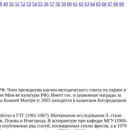
8
49
50
51
52
53
54
55
56
57
58
59
60
61
62
63
64
65
66
67
68
69
 РФ. Член президиума научно-методического совета по охране и
и Мин-ве культуры РФ). Имеет гос. и церковные награды за
ны Божией Матери (с 2005 находится в казанском Богородицком
аботал в ГТГ (1961-1987). Материалом исследования Л. стали
в, Пскова и Новгорода. В аспирантуре при кафедре МГУ (1969-
л опубликован ряд статей, посвященных стилю фресок, а в 1979