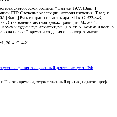
терах снетогорской росписи // Там же. 1977. [Вып.:]
описи ГТГ: Сложение коллекции, история изучения: [Введ. к
02. [Вып.:] Русь и страны визант. мира: XII в. С. 322-343;
V вв.: Становление местной худож. традиции. М., 2004;
 Комеч и судьбы рус. архитектуры: (Сб. ст. А. Комеча и восп. о
олов на полях: О времени создания и иконогр. замысле
., 2014. С. 4-21.
искусствоведения, заслуженный деятель искусств РФ
 и Нового времени, художественный критик, педагог, проф.,