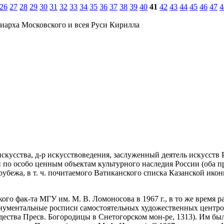
26
27
28
29
30
31
32
33
34
35
36
37
38
39
40
41
42
43
44
45
46
47
4
иарха Московского и всея Руси Кирилла
искусства, д-р искусствоведения, заслуженный деятель искусств
по особо ценным объектам культурного наследия России (оба пр
рубежа, в т. ч. почитаемого Ватиканского списка Казанской ико
ого фак-та МГУ им. М. В. Ломоносова в 1967 г., в то же время р
онументальные росписи самостоятельных художественных центро
ждества Пресв. Богородицы в Снетогорском мон-ре, 1313). Им бы