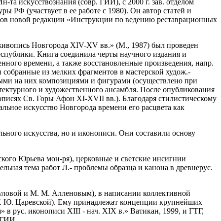
н-та искусствознания (совр. ГИИ), с 2000 г. зав. отделом
 РФ (участвует в ее работе с 1980). Он автор статей и
ров новой редакции «Инструкции по ведению реставрационных
ивопись Новгорода XIV-XV вв.» (М., 1987) был проведен
еспублики. Книга соединила черты научного издания и
нного времени, а также восстановленные произведения, напр.
 собранные из мелких фрагментов в мастерской худож.-
нными на них композициями и фигурами (осуществлено при
тектурного и художественного ансамбля. После опубликования
описях Св. Горы Афон XI-XVII вв.). Благодаря стилистическому
льное искусство Новгорода времени его расцвета как
льного искусства, но и иконописи. Они составили основу
ского Юрьева мон-ря), церковные и светские инсигнии
ельная тема работ Л.- проблемы образца и канона в древнерус.
нгуловой и М. М. Алленовым), в написании коллективной
и Т. Ю. Царевской). Ему принадлежат концепции крупнейших
в рус. иконописи XIII - нач. XIХ в.» Ватикан, 1999, и ГТГ,
 ГИИ.