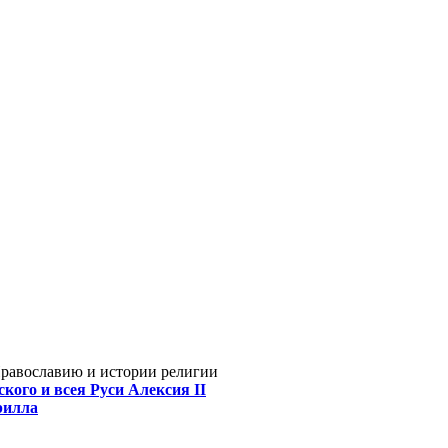
Православию и истории религии
кого и всея Руси Алексия II
рилла