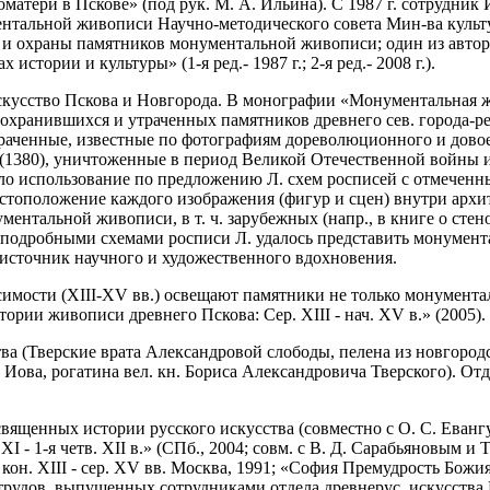
оматери в Пскове» (под рук. М. А. Ильина). С 1987 г. сотрудник И
нтальной живописи Научно-методического совета Мин-ва культуры
и и охраны памятников монументальной живописи; один из авто
тории и культуры» (1-я ред.- 1987 г.; 2-я ред.- 2008 г.).
скусство Пскова и Новгорода. В монографии «Монументальная ж
охранившихся и утраченных памятников древнего сев. города-р
раченные, известные по фотографиям дореволюционного и довое
 (1380), уничтоженные в период Великой Отечественной войны и
тало использование по предложению Л. схем росписей с отмече
стоположение каждого изображения (фигур и сцен) внутри архи
нтальной живописи, в т. ч. зарубежных (напр., в книге о стен
подробными схемами росписи Л. удалось представить монумента
 источник научного и художественного вдохновения.
симости (XIII-XV вв.) освещают памятники не только монумента
ории живописи древнего Пскова: Сер. XIII - нач. XV в.» (2005).
а (Тверские врата Александровой слободы, пелена из новгород
Иова, рогатина вел. кн. Бориса Александровича Тверского). Отд
освященных истории русского искусства (совместно с О. С. Ева
 - 1-я четв. XII в.» (СПб., 2004; совм. с В. Д. Сарабьяновым 
н. XIII - сер. XV вв. Москва, 1991; «София Премудрость Божия» 
 трудов, выпущенных сотрудниками отдела древнерус. искусства