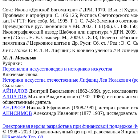
Соч.: Икона «Донской Богоматери» // ДРИ. 1970. [Вып.:] Худож.
Проблемы и атрибуции. С. 106-125; Роспись Снетогорского мон-
кат.] // ГТГ: Кат. собр. М., 1995. Т. 1. С. 7-24; Заметки о соотн
Премудрость в рус. иконописи // ВВ. 2002. Т. 61(86). С. 138-1
Иконографический извод: Шаблон или партитура // ДРИ. 2009. [В
нем) / Сост.: Н. В. Самовер. М., 2009. С. 8-13; Пелена с «Ра
памятника // Церковное шитье в Др. Руси: Сб. ст. / Ред.: Э. С. С
Лит.:
Попов Г. В.
Л. И. Лифшиц: К юбилею ученого // В созвездии
М. А. Маханько
Рубрики:
Персоналии искусствоведов и историков искусства
Ключевые слова:
Историки искусства отечественные
Лифшиц Лев Исаакович (род
См.также:
АЙНАЛОВ
Дмитрий Васильевич (1862-1939), рус. исследовател
АЛПАТОВ
Михаил Владимирович (1902–1986), историк искусст
общественный деятель
АНДРЕЕВ
Николай Ефремович (1908-1982), историк религ. иск
АНИСИМОВ
Александр Иванович (1877-1937), исследователь 
Электронная версия разработана при финансовой поддержке Ф
© 1998 - 2023 Церковно-научный центр «Православная Энцикл