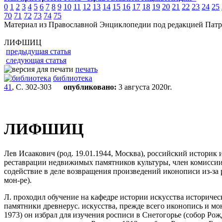
0
1
2
3
4
5
6
7
8
9
10
11
12
13
14
15
16
17
18
19
20
21
22
23
24
25
70
71
72
73
74
75
Материал из Православной Энциклопедии под редакцией Патр
ЛИФШИЦ
предыдущая статья
следующая статья
печать
библиотека
41
, С. 302-303
опубликовано:
3 августа 2020г.
ЛИФШИЦ
Лев Исаакович (род. 19.01.1944, Москва), российский историк 
реставрации недвижимых памятников культуры, член комиссии 
содействие в деле возвращения произведений иконописи из-за 
мон-ре).
Л. проходил обучение на кафедре истории искусства историческ
памятники древнерус. искусства, прежде всего иконопись и м
1973) он избрал для изучения росписи в Снетогорье (собор Ро