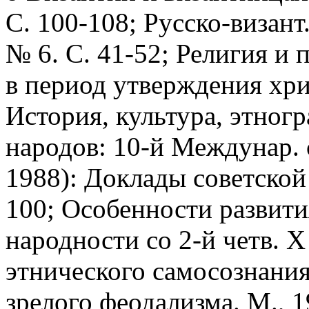
С. 100-108; Русско-визант. 
№ 6. С. 41-52; Религия и 
в период утверждения христ
История, культура, этног
народов: 10-й Междунар. с
1988): Доклады советской 
100; Особенности развити
народности со 2-й четв. X 
этнического самосознания
зрелого феодализма. М., 19