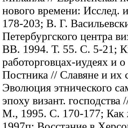
нового времени: Исслед. и
178-203; В. Г. Васильевск
Петербургского центра ви
ВВ. 1994. Т. 55. С. 5-21;
работорговцах-иудеях и о
Постника // Славяне и их с
Эволюция этнического сам
эпоху визант. господства /
М., 1995. С. 170-177; Ка
1997п; Восстание в Херсон