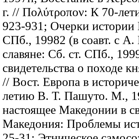
г. // Πολύτροπον: К 70-лет
923-931; Очерки истории
СПб., 19982 (в соавт. с А
славяне: Сб. ст. СПб., 19
свидетельства о походе кн
// Вост. Европа в историч
летию В. Т. Пашуто. М., 
настоящее Македонии в све
Македония: Проблемы исто
25-31; Этническое самосо