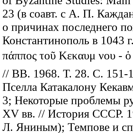
of Byzantine Studies: Main P
23 (в соавт. с А. П. Кажд
о причинах последнего по
Константинополь в 1043 г. 
πάππος τοῦ Κεκαυμ
νου - ὁ
// ВВ. 1968. Т. 28. С. 15
Пселла Катакалону Кекавме
3; Некоторые проблемы ру
XV вв. // История СССР. 19
Л. Яниным); Темпове и с