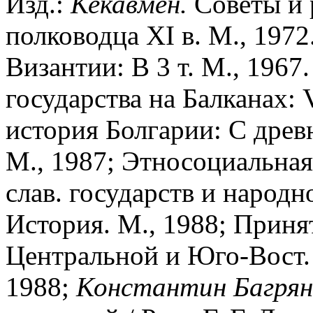
Изд.:
Кекавмен.
Советы и 
полководца XI в. М., 1972
Византии: В 3 т. М., 1967
государства на Балканах: 
история Болгарии: С дре
М., 1987; Этносоциальная
слав. государств и народн
История. М., 1988; Приня
Центральной и Юго-Вост.
1988;
Константин Багря