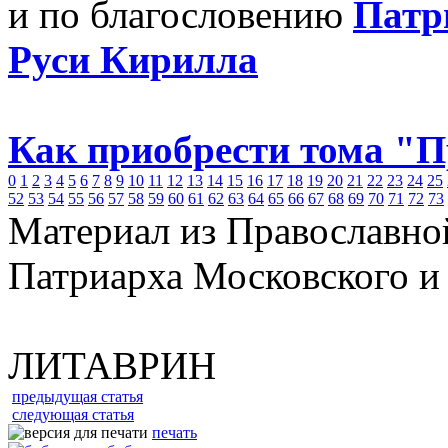
и по благословению
Патр
Руси Кирилла
Как приобрести тома "
0
1
2
3
4
5
6
7
8
9
10
11
12
13
14
15
16
17
18
19
20
21
22
23
24
25
52
53
54
55
56
57
58
59
60
61
62
63
64
65
66
67
68
69
70
71
72
73
Материал из Православно
Патриарха Московского и
ЛИТАВРИН
предыдущая статья
следующая статья
печать