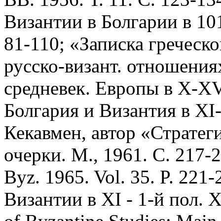
Византии в Болгарии в 1018
81-110; «Записка греческ
русско-визант. отношениях
средневек. Европы в X-XVI
Болгария и Византия в XI-
Кекавмен, автор «Стратеги
очерки. М., 1961. С. 217-2
Byz. 1965. Vol. 35. P. 22
Византии в XI - 1-й пол. XI