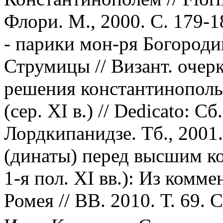
Флори. М., 2000. С. 179-
- парики мон-ря Богород
Струмицы // Визант. очерк
решения константинополь
(сер. XI в.) // Dedicato: С
Лордкипанидзе. Тб., 2001.
(динаты) перед высшим к
1-я пол. XI вв.): Из комм
Ромея // ВВ. 2010. Т. 69. С