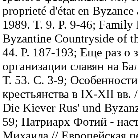
proprieté d'état en Byzance
1989. T. 9. P. 9-46; Family
Byzantine Countryside of th
44. P. 187-193; Еще раз о
организации славян на Балк
Т. 53. С. 3-9; Особенност
крестьянства в IX-XII вв. /
Die Kiever Rus' und Byzanz 
59; Патриарх Фотий - нас
Михаила // Европейская п