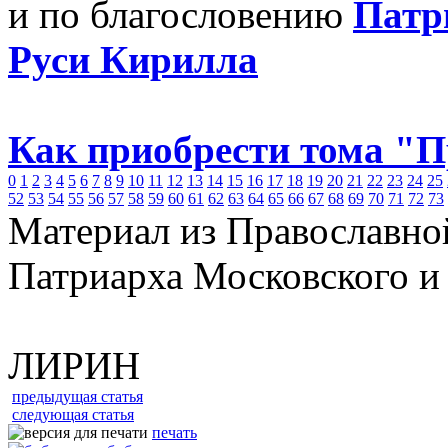
и по благословению
Патр
Руси Кирилла
Как приобрести тома "
0
1
2
3
4
5
6
7
8
9
10
11
12
13
14
15
16
17
18
19
20
21
22
23
24
25
52
53
54
55
56
57
58
59
60
61
62
63
64
65
66
67
68
69
70
71
72
73
Материал из Православно
Патриарха Московского и
ЛИРИН
предыдущая статья
следующая статья
печать