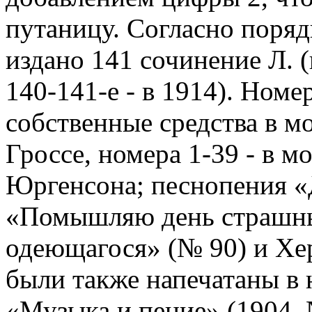
путаницу. Согласно поря
издано 141 сочинение Л. (
140-141-е - в 1914). Номер
собственные средства в м
Гроссе, номера 1-39 - в м
Юргенсона; песнопения «
«Помышляю день страшны
одеющагося» (№ 90) и Хе
были также напечатаны в
«Музыка и пение» (1904. 