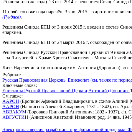
25 июля того же года). 23 окт. 2014 г. решением Свящ. Синод
11 нояб. того же года наречён, 3 янв. 2015 г. хиротонисан в
(Гундяев)
.
Решением Синода БПЦ от 3 июня 2015 г. введен в состав Сино
епархией.
Решением Синода БПЦ от 24 марта 2016 г. освобожден от обя
Решением Синода Русской Православной Церкви от 9 июня 202
г. за Литургией в Храме Христа Спасителя г. Москвы Святейш
Лит.: Наречение и хиротония архим. Антония (Доронина) во еп
Рубрики:
Русская Православная Церковь. Епископат (см. также по перио
Ключевые слова:
Епископы Русской Православной Церкви
Антоний (Доронин Де
См.также:
ААРОН
(Еропкин Афанасий Владимирович, в схиме Алипий [Ол
ААРОН
(Нарциссов Алексей Захарович; 1781 - 1842), еп. Арх
АВВАКУМ
(Боровков Григорий Антонович; 1892 - 1937), еп.
АВГУСТИН
(Анисимов Анатолий Иванович; род. 14 янв. 1945
Электронная версия разработана при финансовой поддержке Ф