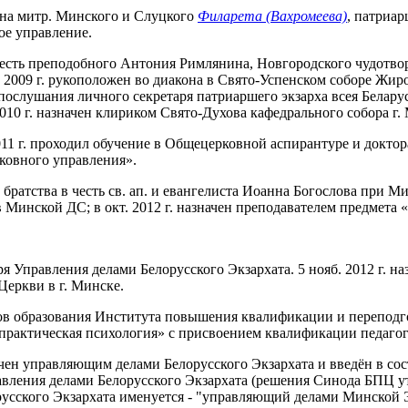
кона митр. Минского и Слуцкого
Филарета (Вахромеева)
, патриар
ое управление.
в честь преподобного Антония Римлянина, Новгородского чудотв
2009 г. рукоположен во диакона в Свято-Успенском соборе Жиров
послушания личного секретаря патриаршего экзарха всея Беларус
010 г. назначен клириком Свято-Духова кафедрального собора г.
нь 2011 г. проходил обучение в Общецерковной аспирантуре и док
овного управления».
 братства в честь св. ап. и евангелиста Иоанна Богослова при М
 Минской ДС; в окт. 2012 г. назначен преподавателем предмета
таря Управления делами Белорусского Экзархата. 5 нояб. 2012 г
еркви в г. Минске.
стов образования Института повышения квалификации и переподг
практическая психология» с присвоением квалификации педагог
ачен управляющим делами Белорусского Экзархата и введён в со
авления делами Белорусского Экзархата (решения Синода БПЦ у
лорусского Экзархата именуется - "управляющий делами Минск