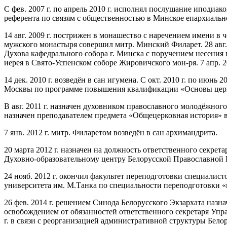
С фев. 2007 г. по апрель 2010 г. исполнял послушание иподиа
референта по связям с общественностью в Минское епархиальн
14 авг. 2009 г. пострижен в монашество с наречением имени 
мужского монастыря совершил митр. Минский Филарет. 28 авг. 
Духова кафедрального собора г. Минска с поручением несения 
иерея в Свято-Успенском соборе Жировичского мон-ря. 7 апр. 2
14 дек. 2010 г. возведён в сан игумена. С окт. 2010 г. по ию
Москвы по программе повышения квалификации «Основы церк
В авг. 2011 г. назначен духовником православного молодёжного
назначен преподавателем предмета «Общецерковная история» в
7 янв. 2012 г. митр. Филаретом возведён в сан архимандрита.
20 марта 2012 г. назначен на должность ответственного секре
Духовно-образовательному центру Белорусской Православной Ц
24 нояб. 2012 г. окончил факультет переподготовки специали
университета им. М.Танка по специальности переподготовки «
26 фев. 2014 г. решением Синода Белорусского Экзархата назн
освобождением от обязанностей ответственного секретаря Упр
г. в связи с реорганизацией административной структуры Бе