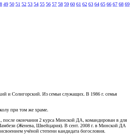
8
49
50
51
52
53
54
55
56
57
58
59
60
61
62
63
64
65
66
67
68
69
кий и Солигорский. Из семьи служащих. В 1986 г. семья
колу при том же храме.
г., после окончания 2 курса Минской ДА, командирован в для
мбези (Женева, Швейцария). В сент. 2008 г. в Минской ДА
рисвоением учёной степени кандидата богословия.