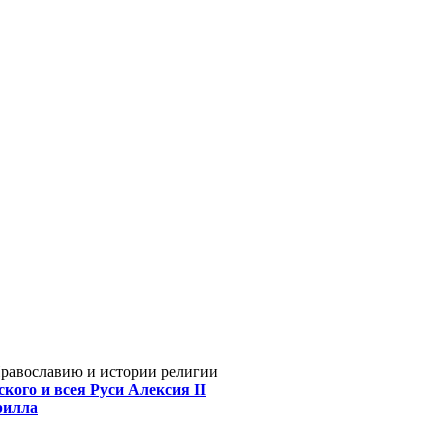
Православию и истории религии
кого и всея Руси Алексия II
рилла