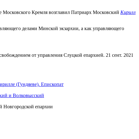
боре Московского Кремля возглавил Патриарх Московский
Кирилл
равляющего делами Минской экзархии, а как управляющего
вобождением от управления Слуцкой епархией. 21 сент. 2021
рилле (Гундяеве). Епископат
нский и Волковысский
ий Новгородской епархии