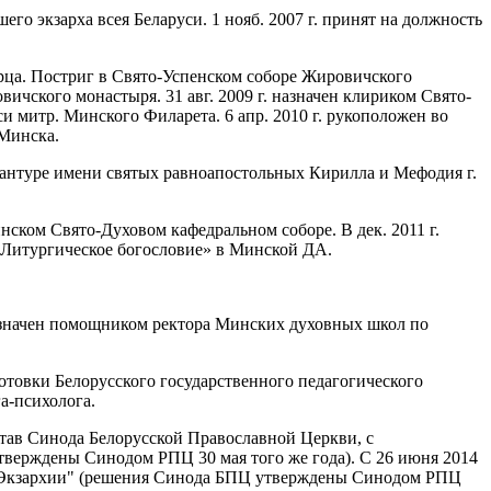
шего экзарха всея Беларуси. 1 нояб. 2007 г. принят на должность
орца. Постриг в Свято-Успенском соборе Жировичского
ичского монастыря. 31 авг. 2009 г. назначен клириком Свято-
и митр. Минского Филарета. 6 апр. 2010 г. рукоположен во
 Минска.
торантуре имени святых равноапостольных Кирилла и Мефодия г.
инском Свято-Духовом кафедральном соборе. В дек. 2011 г.
 «Литургическое богословие» в Минской ДА.
. назначен помощником ректора Минских духовных школ по
отовки Белорусского государственного педагогического
а-психолога.
став Синода Белорусской Православной Церкви, с
тверждены Синодом РПЦ 30 мая того же года). С 26 июня 2014
ой Экзархии" (решения Синода БПЦ утверждены Синодом РПЦ