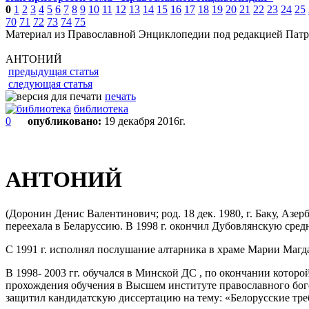
0
1
2
3
4
5
6
7
8
9
10
11
12
13
14
15
16
17
18
19
20
21
22
23
24
25
70
71
72
73
74
75
Материал из Православной Энциклопедии под редакцией Патр
АНТОНИЙ
предыдущая статья
следующая статья
печать
библиотека
0
опубликовано:
19 декабря 2016г.
АНТОНИЙ
(Доронин Денис Валентинович; род. 18 дек. 1980, г. Баку, Аз
переехала в Беларуссию. В 1998 г. окончил Дубовлянскую сре
С 1991 г. исполнял послушание алтарника в храме Марии Магд
В 1998- 2003 гг. обучался в Минской ДС , по окончании которо
прохождения обучения в Высшем институте православного бого
защитил кандидатскую диссертацию на тему: «Белорусские треб