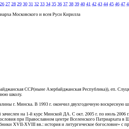
26
27
28
29
30
31
32
33
34
35
36
37
38
39
40
41
42
43
44
45
46
47
4
иарха Московского и всея Руси Кирилла
ербайджанская ССР(ныне Азербайджанская Республика)), еп. Слуц
днюю школу.
алины г. Минска. В 1993 г. окончил двухгодичную воскресную ш
й зачислен на 1-й курс Минской ДА. С окт. 2005 г. по июль 2006 
словия при Православном центре Вселенского Патриархата в Ша
ники XVII-XVIII вв.: история и литургическое богословие» с п