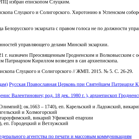
а РПЦ избран епископом Слуцким.
о епископа Слуцкого и Солигорского. Хиротонию в Успенском со
да Белорусского экзархата с правом голоса не по должности уп
занностей управляющего делами Минской экзархии.
1 г. назначен Преосвященным Гродненским и Волковысским с ос
им Патриархом Кириллом возведен в сан архиепископа.
ископа Слуцкого и Солигорского // ЖМП. 2015. № 5. С. 26-29.
дам)
Русская Православная Церковь при Святейшем Патриархе Ки
нис Валентинович; род. 18 дек. 1980 г. ), архиепископ Гродне
импий]; ок.1663 – 1740), еп. Карельский и Ладожский, викар
ангельский и Холмогорский
 Староуфимский, викарий Уфимской епархии
), еп. Городецкий и Ветлужский
едерального агентства по печати и массовым коммуникациям