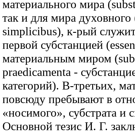
материального мира (substan
так и для мира духовного (s
simplicibus), к-рый служ
первой субстанцией (essen
материальным миром (subst
praedicamenta - субстанци
категорий). В-третьих, ма
повсюду пребывают в отн
«носимого», субстрата и с
Основной тезис И. Г. закл