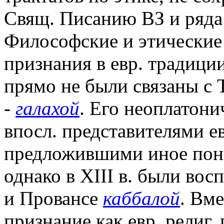
Свящ. Писанию ВЗ и ряда
Философские и этические 
признания в евр. традиции
прямо не были связаны с 
-
галахой
. Его неоплатони
впосл. представителями ев
предложившими иное пон
однако в XIII в. были во
и Провансе
каббалой
. Вме
признание как евр. религ.