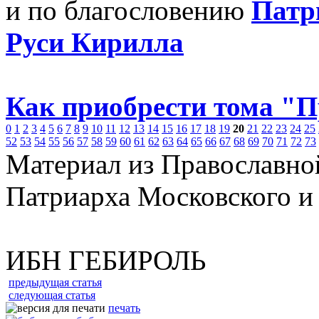
и по благословению
Патр
Руси Кирилла
Как приобрести тома "
0
1
2
3
4
5
6
7
8
9
10
11
12
13
14
15
16
17
18
19
20
21
22
23
24
25
52
53
54
55
56
57
58
59
60
61
62
63
64
65
66
67
68
69
70
71
72
73
Материал из Православно
Патриарха Московского и
ИБН ГЕБИРОЛЬ
предыдущая статья
следующая статья
печать