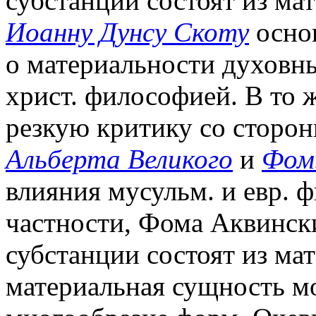
субстанции состоят из ма
Иоанну Дунсу Скоту
осно
о материальности духовн
христ. философией. В то ж
резкую критику со сторон
Альберта Великого
и
Фом
влияния мусульм. и евр. 
частности, Фома Аквински
субстанции состоят из мат
материальная сущность мо