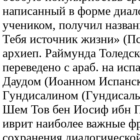
написанный в форме диал
учеником, получил названи
Тебя источник жизни» (Пс 
архиеп. Раймунда Толедск
переведено с араб. на исп
Даудом (Иоанном Испанс
Гундисалином (Гундисальв
Шем Тов бен Иосиф ибн П
иврит наиболее важные фр
сохранения диалогическо