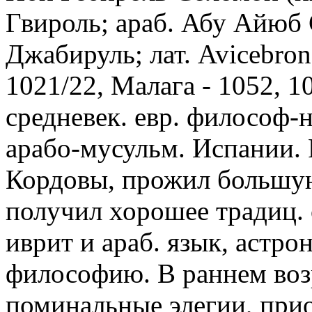
Гвироль; араб. Абу Айюб
Джабируль; лат. Avicebron,
1021/22, Малага - 1052, 1
средневек. евр. философ-
арабо-мусульм. Испании. 
Кордовы, прожил большую 
получил хорошее традиц. 
иврит и араб. язык, астр
философию. В раннем возр
поминальные элегии, прио