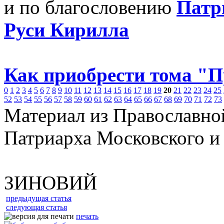
и по благословению
Патр
Руси Кирилла
Как приобрести тома "
0
1
2
3
4
5
6
7
8
9
10
11
12
13
14
15
16
17
18
19
20
21
22
23
24
25
52
53
54
55
56
57
58
59
60
61
62
63
64
65
66
67
68
69
70
71
72
73
Материал из Православно
Патриарха Московского и
ЗИНОВИЙ
предыдущая статья
следующая статья
печать