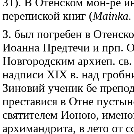
31). В Отенском мон-ре и
перепиской книг (
Mainka.
З. был погребен в Отенско
Иоанна Предтечи и прп. 
Новгородским архиеп. св
надписи XIX в. над гробн
Зиновий ученик бе препод
преставися в Отне пустын
святителем Ионою, имено
архимандрита, в лето от с