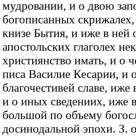
мудровании, и о двою запо
богописанных скрижалех, 
книзе Бытия, и иже в ней
апостольских глаголех нек
християнство имать, и о 
писа Василие Кесарии, и о
благочестивей славе, иже 
и о иных сведениих, иже 
большой по объему богосл
досинодальной эпохи. З.