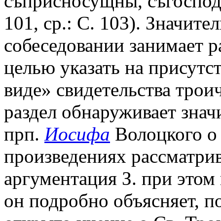
съприсносущны, съгоспод
101, ср.: С. 103). Значите
собеседовании занимает 
целью указать на присут
виде» свидетельства трои
раздел обнаруживает знач
прп.
Иосифа
Волоцкого о 
произведениях рассматрив
аргументация З. при этом
он подробно объясняет, 