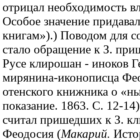
отрицал необходимость вл
Особое значение придава
книгам»).) Поводом для с
стало обращение к З. при
Русе клирошан - иноков Г
мирянина-иконописца Фео
отенского книжника о «н
показание. 1863. С. 12-14
считал пришедших к З. к
Феодосия (
Макарий.
Истор