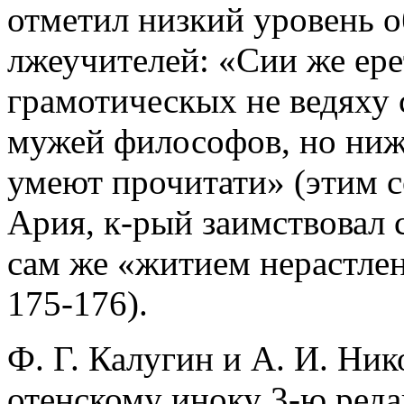
отметил низкий уровень о
лжеучителей: «Сии же ере
грамотическых не ведяху 
мужей философов, но ниж
умеют прочитати» (этим с
Ария, к-рый заимствовал 
сам же «житием нерастле
175-176).
Ф. Г. Калугин и А. И. Ни
отенскому иноку 3-ю ред