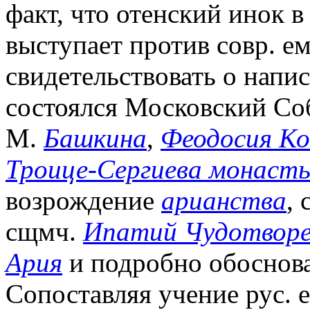
факт, что отенский инок 
выступает против совр. е
свидетельствовать о напис
состоялся Московский Со
М.
Башкина
,
Феодосия Ко
Троице-Сергиева монаст
возрождение
арианства
,
сщмч.
Ипатий Чудотвор
Ария
и подробно обоснова
Сопоставляя учение рус. е