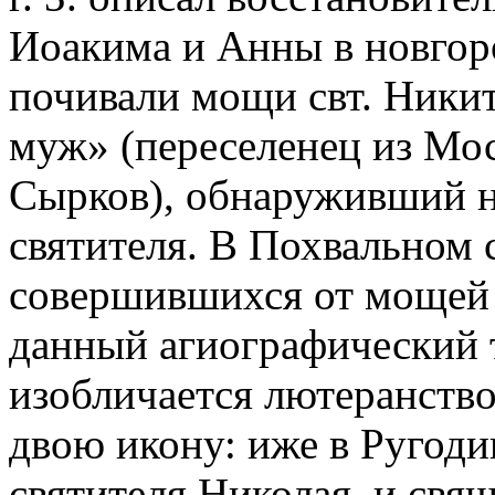
Иоакима и Анны в новгор
почивали мощи свт. Ники
муж» (переселенец из Мо
Сырков), обнаруживший н
святителя. В Похвальном 
совершившихся от мощей 
данный агиографический т
изобличается лютеранство
двою икону: иже в Ругод
святителя Николая, и свя