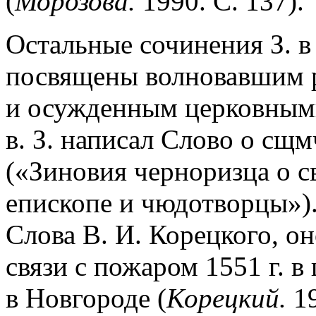
(
Морозова.
1990. С. 137).
Остальные сочинения З. в
посвящены волновавшим р
и осужденным церковными
в. З. написал Слово о сщ
(«Зиновия черноризца о с
епископе и чюдотворцы»)
Слова В. И. Корецкого, он
связи c пожаром 1551 г. в
в Новгороде (
Корецкий.
19