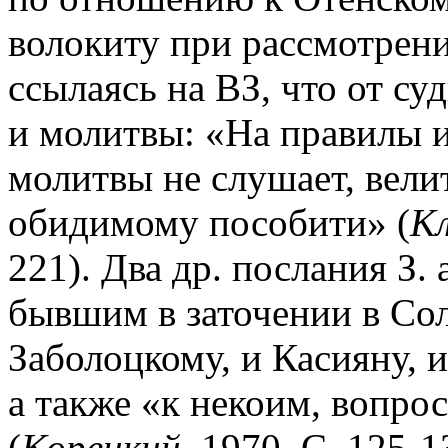
волокиту при рассмотрени
ссылаясь на ВЗ, что от су
и молитвы: «На правилы и
молитвы не слушает, велит
обидимому пособити» (
Кл
221). Два др. послания З.
бывшим в заточении в Со
Заболоцкому, и Касияну, 
а также «к некоим, вопро
(
Корецкий.
1970. С. 125-1