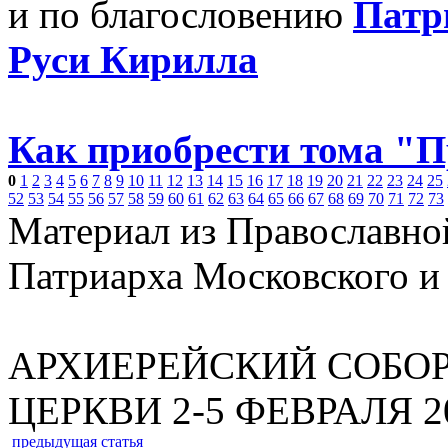
и по благословению
Патр
Руси Кирилла
Как приобрести тома "
0
1
2
3
4
5
6
7
8
9
10
11
12
13
14
15
16
17
18
19
20
21
22
23
24
25
52
53
54
55
56
57
58
59
60
61
62
63
64
65
66
67
68
69
70
71
72
73
Материал из Православно
Патриарха Московского и
АРХИЕРЕЙСКИЙ СОБО
ЦЕРКВИ 2-5 ФЕВРАЛЯ 20
предыдущая статья