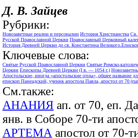
Д. В. Зайцев
Рубрики:
Новозаветные реалии и персоналии
История Христианства
Св.
Русской Православной Церкви
Православный Церковный кален
История Древней Церкви до св. Константина Великого.Еписко
Ключевые слова:
Святые Русской Православной Церкви
Святые Римско-католич
Церкви
Епископы Древней Церкви (I в. — 1054 г.)
Новозаветн
Апостольские, иногда «апостольские отцы», общее название для 
епископ Панеадский, ученик апостола Павла, апостол от 70 (пам.
См.также:
АНАНИЯ
ап. от 70, еп. Д
янв. в Соборе 70-ти апосто
АРТЕМА
апостол от 70-т