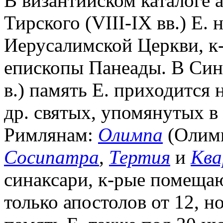
В византийском каталоге 
Тирского (VIII-IX вв.) Е.
Иерусалимской Церкви, к-
епископы Панеады. В Сина
в.) память Е. приходится 
др. святых, упомянутых в
Римлянам:
Олимпа
(Олим
Сосипатра
,
Тертия
и
Ква
синаксари, к-рые помещаю
только апостолов от 12, н