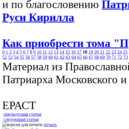
и по благословению
Патр
Руси Кирилла
Как приобрести тома "
0
1
2
3
4
5
6
7
8
9
10
11
12
13
14
15
16
17
18
19
20
21
22
23
24
25
52
53
54
55
56
57
58
59
60
61
62
63
64
65
66
67
68
69
70
71
72
73
Материал из Православно
Патриарха Московского и
ЕРАСТ
предыдущая статья
следующая статья
печать