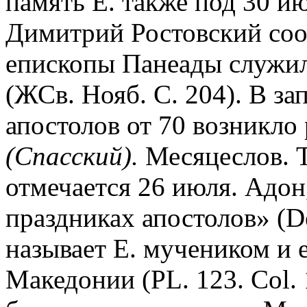
память Е. также под 30 ию
Димитрий Ростовский сооб
епископы Панеады служил
(ЖСв. Нояб. С. 204). В за
апостолов от 70 возникло 
(Спасский).
Месяцеслов. Т.
отмечается 26 июля. Адон,
праздниках апостолов» (De 
называет Е. мучеником и 
Македонии (PL. 123. Col. 