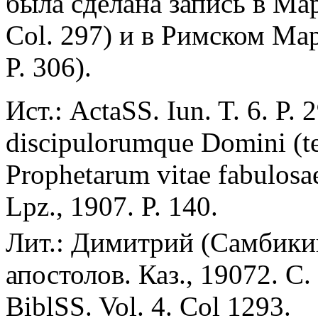
была сделана запись в Мар
Col. 297) и в Римском Ма
P. 306).
Ист.: ActaSS. Iun. T. 6. P.
discipulorumque Domini (te
Prophetarum vitae fabulosae
Lpz., 1907. P. 140.
Лит.:
Димитрий (Самбикин
апостолов. Каз., 19072. C
BiblSS. Vol. 4. Col 1293.