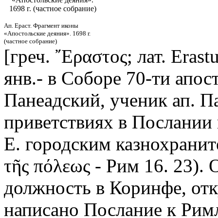
1698 г. (частное собрание)
Ап. Ераст. Фрагмент иконы
«Апостольские деяния». 1698 г.
(частное собрание)
[греч. ῎Εραστος; лат. Erastu
янв.- в Соборе 70-ти апост
Панеадский, ученик ап. П
приветствиях в Послании 
Е. городским казнохранит
τῆς πόλεως - Рим 16. 23)
должность в Коринфе, отк
написано Послание к Рим