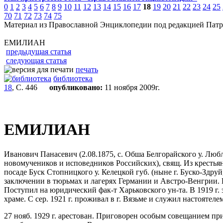
0
1
2
3
4
5
6
7
8
9
10
11
12
13
14
15
16
17
18
19
20
21
22
23
24
25
70
71
72
73
74
75
Материал из Православной Энциклопедии под редакцией Патр
ЕМИЛИАН
предыдущая статья
следующая статья
печать
библиотека
18
, С. 446
опубликовано:
11 ноября 2009г.
ЕМИЛИАН
Иванович Панасевич (2.08.1875, с. Обша Белгорайского у. Любли
новомучеников и исповедников Российских), свящ. Из крестьян
посаде Буск Стопницкого у. Келецкой губ. (ныне г. Буско-Здруй
заключении в тюрьмах и лагерях Германии и Австро-Венгрии. В 
Поступил на юридический фак-т Харьковского ун-та. В 1919 г.
храме. С сер. 1921 г. проживал в г. Вязьме и служил настоятел
27 нояб. 1929 г. арестован. Приговорен особым совещанием п