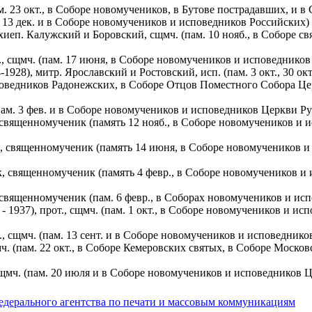
м. 23 окт., в Соборе новомучеников, в Бутове пострадавших, и 
. 13 дек. и в Соборе новомучеников и исповедников Российских)
хиеп. Калужский и Боровский, сщмч. (пам. 10 нояб., в Соборе 
., сщмч. (пам. 17 июня, в Соборе новомучеников и исповеднико
928), митр. Ярославский и Ростовский, исп. (пам. 3 окт., 30 ок
ведников Радонежских, в Соборе Отцов Поместного Собора Церк
ам. 3 фев. и в Соборе новомучеников и исповедников Церкви Ру
священномученик (память 12 нояб., в Соборе новомучеников и 
й, священномученик (память 14 июня, в Соборе новомучеников и
, священномученик (память 4 февр., в Соборе новомучеников и
 священномученик (пам. 6 февр., в Соборах новомучеников и ис
937), прот., сщмч. (пам. 1 окт., в Соборе новомучеников и ис
, сщмч. (пам. 13 сент. и в Соборе новомучеников и исповеднико
ч. (пам. 22 окт., в Соборе Кемеровских святых, в Соборе Моск
сщмч. (пам. 20 июля и в Соборе новомучеников и исповедников 
едерального агентства по печати и массовым коммуникациям