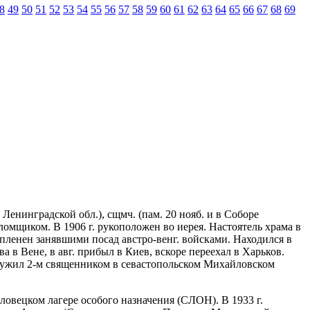
8
49
50
51
52
53
54
55
56
57
58
59
60
61
62
63
64
65
66
67
68
69
Ленинградской обл.), сщмч. (пам. 20 нояб. и в Соборе
омщиком. В 1906 г. рукоположен во иерея. Настоятель храма в
л пленен занявшими посад австро-венг. войсками. Находился в
 в Вене, в авг. прибыл в Киев, вскоре переехал в Харьков.
 служил 2-м священником в севастопольском Михайловском
овецком лагере особого назначения (СЛОН). В 1933 г.