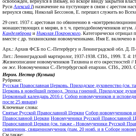
освобожден, вернулся в Вязьму, но вскоре ввиду закрытия вла
Руси
Алексий I
) назначение на пустующее в связи с арестом нас
вернулся свящ. Николай Бессонов, Е. перешел служить во Всехс
29 сент. 1937 г. арестован по обвинению в «контрреволюцион
монашествующих и мирян, в т. ч. преподобномучеников игум. 
Канделяброва
и
Николая Покровского
. Категорически отрицал 
вместе с др. тихвинскими новомучениками. Имя Е. включено в
Арх.: Архив ФСБ по С.-Петербургу и Ленинградской обл. Д. П
Лит.: Ленинградский мартиролог, 1937-1938. СПб., 1999. Т. 4: 1
Жизнеописание новомучеников Тихвина и его окрестностей // Ц
он же.
Новомученики С.-Петербургской епархии. СПб., 2003. С
Иером. Нестор (Кумыш)
Рубрики:
Русская Православная Церковь. Приходское духовенство (см. т
Церковь в новейший период. Эпоха гонений. Приходское духо
Церковный календарь 2016 г.
Собор новомучеников и исповедни
после 25 января)
Ключевые слова:
Святые Русской Православной Церкви
Собор новомучеников и 
Православной Церкви
Новомученики Русской Православной Це
Православной Церкви (см. также - Новомученики Русской Пра
священник, священномученик (пам. 20 нояб. и в Соборе новом
См.также: