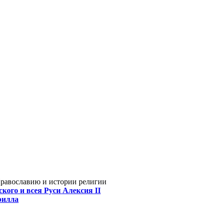
Православию и истории религии
кого и всея Руси Алексия II
рилла