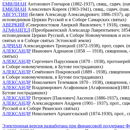
ЕМИЛИАН
Антонович Гончаров (1882-1937), свящ., сщмч. (па
ЕМИЛИАН
Алексеевич Киреев (1903-1941), свящ., сщмч. (пам
АВГУСТИН
(Беляев Александр Александрович; 1886-1937), ар
исповедников Церкви Русской и в Соборе Самарских святых)
АВЕРКИЙ
(Северовостоков Аверкий Яковлевич; † 1918), свящ
АГАФАНГЕЛ
(Преображенский Александр Лаврентьевич; 1854-1
исповедников Церкви Русской, в Соборе Новомучеников и испо
святых и в Соборе святых Эстонской земли)
АДРИАН
Александрович Троицкий (1872-1938), прот, сщмч. (п
АЛЕКСАНДР
Иванович Адрианов (1858 — 1918), священник, 
святых)
АЛЕКСАНДР
Сергеевич Парусников (1879 - 1938), протоиере
в Соборе новомучеников, в Бутове пострадавших)
АЛЕКСАНДР
Семёнович Покровский (1889 - 1938), священник
в Соборе новомучеников, в Бутове пострадавших)
АЛЕКСАНДР
Николаевич Телемаков 1870 - 1938), священник,
АЛЕКСАНДР
Владимирович Агафоников [Агафонников](1881 - 1
Бутове пострадавших)
АЛЕКСАНДР
Петрович [Павлович] Аксенов (1886-1937), свящ.
АЛЕКСАНДР
Александрович Андреев (1901– 1937), прот., сщм
Русской и в Соборе Рязанских святых)
АЛЕКСАНДР
Николаевич Архангельский (1874-1930), прот., 
Электронная версия разработана при финансовой поддержке Ф