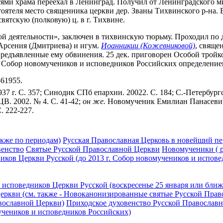
стями храма переехал в Ленинград. Получил от Ленинградского м
тоятеля место священника церкви дер. Званы Тихвинского р-на. В
вятскую (полковую) ц. в г. Тихвине.
ной деятельности», заключен в тихвинскую тюрьму. Проходил п
Арсения (Дмитриева) и игум.
Иоанникии (Кожевниковой)
, свяще
предъявленные ему обвинения. 25 дек. приговорен Особой тройк
 Собор новомучеников и исповедников Российских определением
-61955.
937 г. С. 357; Синодик СПб епархии. 20022. С. 184; С.-Петербург
В. 2002. № 4. С. 41-42;
он же.
Новомученик Емилиан Панасевич, 
. 222-227.
акже по периодам)
Русская Православная Церковь в новейший пер
венство
Святые Русской Православной Церкви
Новомученики ( р
ков Церкви Русской (до 2013 г. Собор новомучеников и испове
исповедников Церкви Русской (воскресенье 25 января или ближ
ркви (см. также - Новоканонизированные святые Русской Прав
вославной Церкви)
Приходское духовенство Русской Православ
учеников и исповедников Российских)