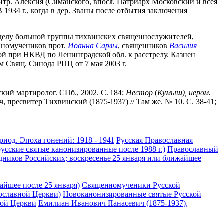
итр. Алексия (Симанского, впосл. Патриарх Московский и всея
 1934 г., когда в дер. Званы после отбытия заключения
о делу большой группы тихвинских священнослужителей,
нномучеников прот.
Иоанна Сарвы
, священников
Василия
ой при НКВД по Ленинградской обл. к расстрелу. Казнен
 Свящ. Синода РПЦ от 7 мая 2003 г.
ский мартиролог. СПб., 2002. С. 184;
Нестор
(
Кумыш), иером.
пресвитер Тихвинский (1875-1937) // Там же. № 10. С. 38-41;
иод. Эпоха гонений: 1918 - 1941
Русская Православная
усские святые канонизированные после 1988 г.)
Православный
дников Российских; воскресенье 25 января или ближайшее
айшее после 25 января)
Священномученики Русской
ославной Церкви)
Новоканонизированные святые Русской
ной Церкви
Емилиан Иванович Панасевич (1875-1937),