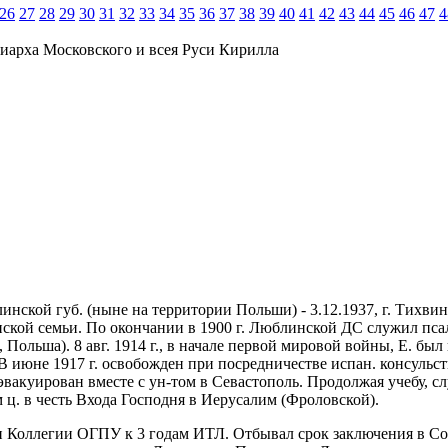
26
27
28
29
30
31
32
33
34
35
36
37
38
39
40
41
42
43
44
45
46
47
4
иарха Московского и всея Руси Кирилла
нской губ. (ныне на территории Польши) - 3.12.1937, г. Тихвин 
ской семьи. По окончании в 1900 г. Люблинской ДС служил псал
, Польша). 8 авг. 1914 г., в начале первой мировой войны, Е. бы
июне 1917 г. освобожден при посредничестве испан. консульства
 эвакуирован вместе с ун-том в Севастополь. Продолжая учебу,
ем ц. в честь Входа Господня в Иерусалим (Фроловской).
ри Коллегии ОГПУ к 3 годам ИТЛ. Отбывал срок заключения в Сол