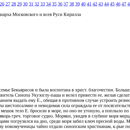
26
27
28
29
30
31
32
33
34
35
36
37
38
39
40
41
42
43
44
45
46
47
4
иарха Московского и всея Руси Кирилла
реч. семье Бекьярисов и была воспитана в христ. благочестии. Боль
тель Синопа Укузоглу-паша и велел привести ее, желая сделать
анием выдать ему Е., обещая в противном случае устроить резню
тала шестопсалмие и невидимая сила ограждала ее от посягательс
 в мешок тело Е. бросили в море, но оно не утонуло, а поплыло п
о якорь греч. торговое судно. Моряки, увидев в глубине моря м
щами погрузился на дно, среди моря забил ключ пресной воды. 
лаву новомученицы тайно отдали синопским христианам, к-рые п