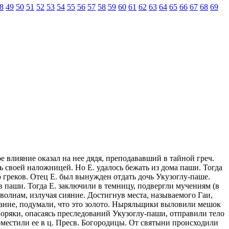
8
49
50
51
52
53
54
55
56
57
58
59
60
61
62
63
64
65
66
67
68
69
шое влияние оказал на нее дядя, преподававший в тайной греч.
 своей наложницей. Но Е. удалось бежать из дома паши. Тогда
 греков. Отец Е. был вынужден отдать дочь Укузоглу-паше.
тв паши. Тогда Е. заключили в темницу, подвергли мучениям (в
о волнам, излучая сияние. Достигнув места, называемого Гаи,
ерцание, подумали, что это золото. Ныряльщики выловили мешок
Моряки, опасаясь преследований Укузоглу-паши, отправили тело
оместили ее в ц. Пресв. Богородицы. От святыни происходили