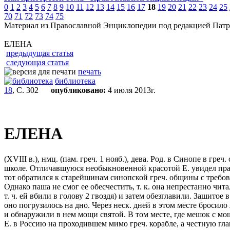
0
1
2
3
4
5
6
7
8
9
10
11
12
13
14
15
16
17
18
19
20
21
22
23
24
25
70
71
72
73
74
75
Материал из Православной Энциклопедии под редакцией Патр
ЕЛЕНА
предыдущая статья
следующая статья
печать
библиотека
18
, С. 302
опубликовано:
4 июля 2013г.
ЕЛЕНА
(XVIII в.), нмц. (пам. греч. 1 нояб.), дева. Род. в Синопе в г
школе. Отличавшуюся необыкновенной красотой Е. увидел прави
тот обратился к старейшинам синопской греч. общины с требов
Однако паша не смог ее обесчестить, т. к. она непрестанно чи
т. ч. ей вбили в голову 2 гвоздя) и затем обезглавили. Зашитое
оно погрузилось на дно. Через неск. дней в этом месте бросил
и обнаружили в нем мощи святой. В том месте, где мешок с мо
Е. в Россию на проходившем мимо греч. корабле, а честную г