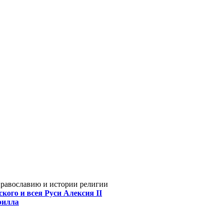
Православию и истории религии
кого и всея Руси Алексия II
рилла