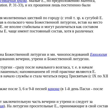
освящения храма
. Малые Е., по предположению Матеоса,
ation. P. 31-33), и их прошения лишь постепенно были
я молитвенных шествий по городу (с этой т. зр. к сугубой Е.
тав к-польского чина Божественной литургии, встав на место
 Е. не вполне стабильны и могут различаться как составом
ы Е. чаще имеют постоянный состав, хотя в различных
чина Божественной литургии и мн. чинопоследований
Евхология
едованиях вечерни, утрени и Божественной литургии.
итургии - сразу после начального возгласа, т. е. в начале
оглашенных; напоминанием об этой практике являются Е.
в начало службы и стала читаться перед Трисвятым (с IX по XII
акже после 3, 6 и 9-й песней
канона
(в 1-й день Пасхи - после
яет заключительную часть вечерни и утрени и следует за
вия
). На литургии просительные Е., принимающие в свой состав