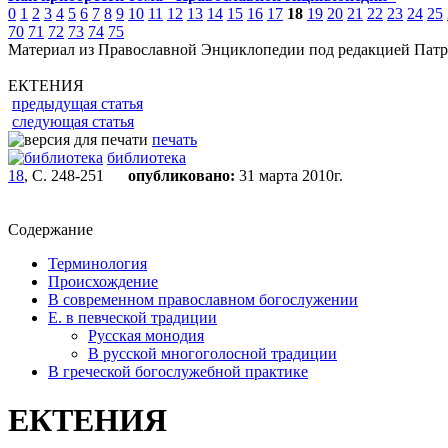
0
1
2
3
4
5
6
7
8
9
10
11
12
13
14
15
16
17
18
19
20
21
22
23
24
25
70
71
72
73
74
75
Материал из Православной Энциклопедии под редакцией Патр
ЕКТЕНИЯ
предыдущая статья
следующая статья
печать
библиотека
18
, С. 248-251
опубликовано:
31 марта 2010г.
Содержание
Терминология
Происхождение
В современном православном богослужении
Е. в певческой традиции
Русская монодия
В русской многоголосной традиции
В греческой богослужебной практике
ЕКТЕНИЯ