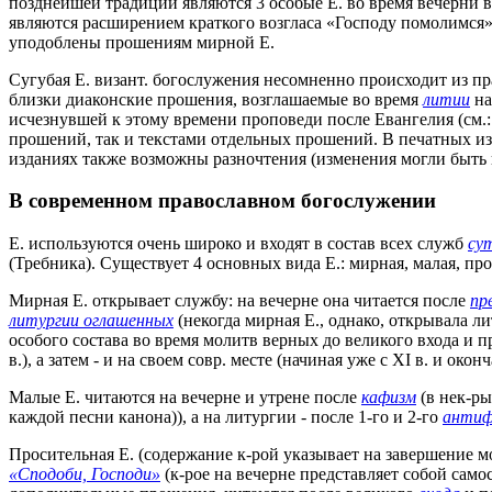
позднейшей традиции являются 3 особые Е. во время вечерни 
являются расширением краткого возгласа «Господу помолимся
уподоблены прошениям мирной Е.
Сугубая Е. визант. богослужения несомненно происходит из п
близки диаконские прошения, возглашаемые во время
литии
на
исчезнувшей к этому времени проповеди после Евангелия (см.: 
прошений, так и текстами отдельных прошений. В печатных и
изданиях также возможны разночтения (изменения могли быть в т
В современном православном богослужении
Е. используются очень широко и входят в состав всех служб
су
(Требника). Существует 4 основных вида Е.: мирная, малая, пр
Мирная Е. открывает службу: на вечерне она читается после
пр
литургии оглашенных
(некогда мирная Е., однако, открывала л
особого состава во время молитв верных до великого входа и п
в.), а затем - и на своем совр. месте (начиная уже с XI в. и окончате
Малые Е. читаются на вечерне и утрене после
кафизм
(в нек-ры
каждой песни канона)), а на литургии - после 1-го и 2-го
антиф
Просительная Е. (содержание к-рой указывает на завершение моле
«Сподоби, Господи»
(к-рое на вечерне представляет собой самос