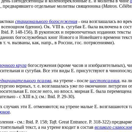
в день Пятидесятницы и коленопреклонные Е. и молитва в чине
», предварявшего отдельные молитвы священника (
Mateos.
Célébr
рактики
стационального богослужения
- она возглашалась во врем
 всенощном бдении). Ок. VIII в. сугубая Е. была включена в сос
Ibid. P. 148-156). В рукописях и первопечатных изданиях тексты
зданиях богослужебных книг Нового и Новейшего времени текст
. ч. вызваны, как, напр., в России, гос. потрясениями).
точного круга
богослужения (кроме часов и изобразительных), 
осительная и сугубая. Все эти виды Е. присутствуют в чинопосл
едначинательного псалма
, на утрене - после
шестопсалмия
, на л
итургию верных, т. е. возглашалась уже по окончании литургии 
росительная Е. после него, но впосл. мирная Е. была перемещена 
льно - с XIII в.); см.: Ibid. P. 29-30).
х случаях эти Е. отменяются; на утрене малые Е. возглашаются т
онов
.
ния - см.: Ibid. P. 158;
Taft.
Great Entrance. P. 318-322) предвар
тоятельный текст, а на утрене входит в состав
великого славосло