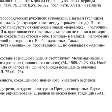
можность прочитать циклы строк в рукописях с периода
 певч. № 1148; Щук. № 622, посл. четв. XVI в.) и выявить
тарообрядческих рукописях ветковской, а затем и гуслицкой
огласия (связующие знаки между строками и т. д.). Почти
асто присутствуют связующие знаки: «переводка», «голубчик»,
VIII в. произошли естественные изменения не только в нотации
но сократились строки «Тебе, Господи» в малых Е., наполовину
чной повторности с Е. об оглашенных. Также в
ствует «Аминь» 1-й просительной Е., но совпадает с «Аминь»
 в составе всенощного бдения отсутствуют. Мелизматический
 роспева» (поповского согласия) (М., 1909. Л. 23 об.). Иной
«Да ся исправит», до него иногда помещались обычные
. 75 об.- 76).
менного, сокращенного знаменного, киевского распевов.
рни, утрени, литургии и литургии Преждеосвященных Даров
оне зафиксированы Е. ранней киевской певч. традиции (БАН