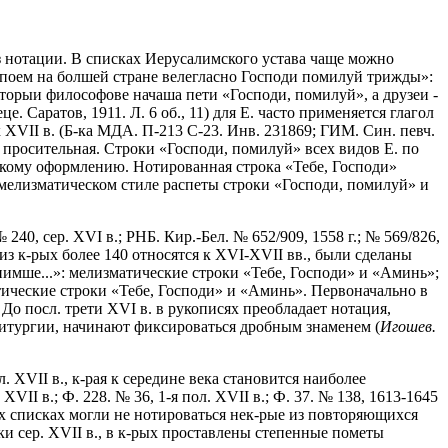
без нотации. В списках Иерусалимского устава чаще можно
.и поем на болшей стране велегласно Господи помилуй трижды»:
которыи философове начаша пети «Господи, помилуй», а друзеи -
. Саратов, 1911. Л. 6 об., 11) для Е. часто применяется глагол
х XVII в. (Б-ка МДА. П-213 С-23. Инв. 231869; ГИМ. Син. певч.
, просительная. Строки «Господи, помилуй» всех видов Е. по
скому оформлению. Нотированная строка «Тебе, Господи»
 мелизматическом стиле распеты строки «Господи, помилуй» и
40, сер. XVI в.; РНБ. Кир.-Бел. № 652/909, 1558 г.; № 569/826,
из к-рых более 140 относятся к XVI-XVII вв., были сделаны
риимше...»: мелизматические строки «Тебе, Господи» и «Аминь»;
атические строки «Тебе, Господи» и «Аминь». Первоначально в
До посл. трети XVI в. в рукописях преобладает нотация,
литургии, начинают фиксироваться дробным знаменем (
Игошев.
 XVII в., к-рая к середине века становится наиболее
XVII в.; Ф. 228. № 36, 1-я пол. XVII в.; Ф. 37. № 138, 1613-1645
ых списках могли не нотироваться нек-рые из повторяющихся
ки сер. XVII в., в к-рых проставлены степенные пометы