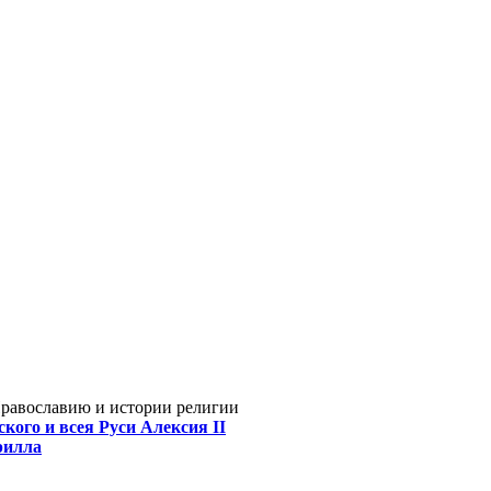
Православию и истории религии
кого и всея Руси Алексия II
рилла