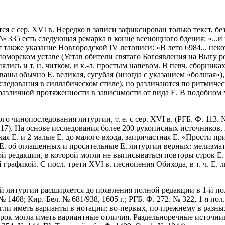
ся с сер. XVI в. Нередко в записи зафиксирован только текст, 
. № 335 есть следующая ремарка в конце всенощного бдения: «..
ет также указание Новгородской IV летописи: «В лето 6984... не
оморском уставе (Устав обители святаго Богоявления на Выгу реце
лись и т. н. читком, и к.-л. простым напевом. В певч. сборника
ваны обычно Е. великая, сугубая (иногда с указанием «болшая»)
ледования в силлабическом стиле), но различаются по ритмиче
 различной протяженности в зависимости от вида Е. В подобном
чинопоследования литургии, т. е. с сер. XVI в. (РГБ. Ф. 113. № 2
417). На основе исследования более 200 рукописных источников, 
ая Е. и 2 малые Е. до малого входа, запричастная Е. «Прости п
 - Е. об оглашенных и просительные Е. литургии верных: мелизм
й редакции, в которой могли не выписываться повторы строк Е. 
рафикой. С посл. трети XVI в. песнопения Обихода, в т. ч. Е. 
 литургии расширяется до появления полной редакции в 1-й пол.
1408; Кир.-Бел. № 681/938, 1605 г.; РГБ. Ф. 272. № 322, 1-я пол. 
могли иметь варианты в нотации: во-первых, по-прежнему в разн
строк могла иметь вариантные отличия. Раздельноречные источни