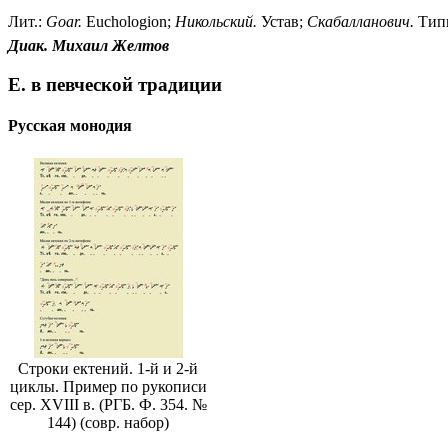
Лит.:
Goar.
Euchologion;
Никольский.
Устав;
Скабалланович.
Типи
Диак. Михаил Желтов
Е. в певческой традиции
Русская монодия
Строки ектений. 1-й и 2-й
циклы. Пример по рукописи
сер. XVIII в. (РГБ. Ф. 354. №
144) (совр. набор)