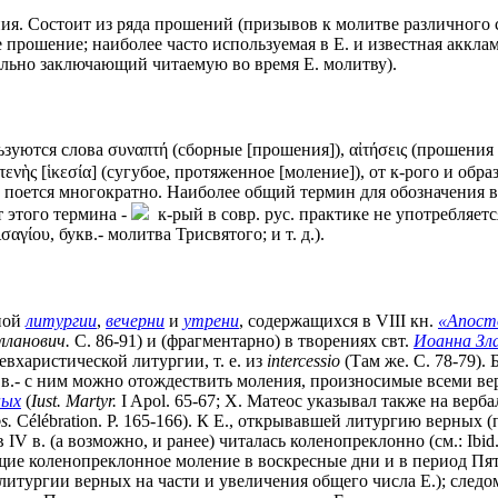
ия. Состоит из ряда прошений (призывов к молитве различного
 прошение; наиболее часто используемая в Е. и известная аккла
тельно заключающий читаемую во время Е. молитву).
зуются слова συναπτή (сборные [прошения]), αἰτήσεις (прошения -
τενὴς [ἱκεσία] (сугубое, протяженное [моление]), от к-рого и обр
поется многократно. Наиболее общий термин для обозначения все
т этого термина -
к-рый в совр. рус. практике не употребляетс
αγίου, букв.- молитва Трисвятого; и т. д.).
ной
литургии
,
вечерни
и
утрени
, содержащихся в VIII кн.
«Апост
лланович.
С. 86-91) и (фрагментарно) в творениях свт.
Иоанна Зл
евхаристической литургии, т. е. из
intercessio
(Там же. С. 78-79). 
II в.- с ним можно отождествить моления, произносимые всеми 
ных
(
Iust. Martyr.
I Apol. 65-67; Х. Матеос указывал также на вер
s.
Célébration. P. 165-166). К Е., открывавшей литургию верных (пр
 IV в. (а возможно, и ранее) читалась коленопреклонно (см.: Ibi
щающие коленопреклонное моление в воскресные дни и в период П
 литургии верных на части и увеличения общего числа Е.); след