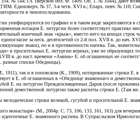
354. № 144; ГА Тверской обл. Ф. 1409. Оп. 1. № 1044), дают воз
М. Единоверч. № 37, 3-я четв. XVI в.; Епарх. певч. № 110; Син.
овторности в чинопоследовании.
ургии унифицируются по графике и в таком виде закрепляются в с
рменная нотация Е. литургии более соответствует практике мног
оятельный конечный знак «крыж», вместо него на концах строк ч
 единогласие за неск. десятилетий со 2-й пол. XVII в. до нач. X
связующие знаки), но и в протяженности напева. Так, значитель
оди» в просительных Е. литургии верных, уже не образующих то
XVIII в. до наст. времени «Аминь» Е. об оглашенных не соответ
см. разные списки Обедницы).
, 1911), так и в поповском (К., 1909), нотированные строки Е.
ует в Е. об оглашенных в «Обеднице знаменнаго и демественнаго
убой Е. на литургии Преждеосвященных Даров (после прокимна 
опений демественной литургии также распеты строки Е. (Там же. Л
ы мелодические строки великой, сугубой и просительной Е. зна
о монастыря» (М., 2004р. С. 73, 106, 133, 161, 163) для вече
ки идентичные Е. знаменного распева. В Супрасльском Ирмологи