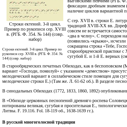
выговскими певчими (РГБ. Ф. 
фиксации дробным знаменем (ГИ
наличие циклов вариантной п
С сер. XVII в. строки Е. лит
Строки ектений. 3-й цикл.
традиций XVIII-XX вв. Дорефо
Пример по рукописи сер. XVIII
совсем не встречается самост
в. (РГБ. Ф. 354. № 144) (совр.
«два в челну». С переходом на
набор)
(появились «крыжи», исчезли 
сокращена строка «Тебе, Госп
Строки ектений. 3-й цикл. Пример по
старообрядческой практике с 
рукописи сер. XVIII в. (РГБ. Ф. 354. №
сугубой Е. и 1-й Е. верных (
144) (совр. набор)
В старообрядческих печатных Обиходах, как в беспоповском (М.
вариант «Господи, помилуй» с указанием «демеством» присутств
мелодический вариант в силлабическом стиле помещен для суг
мелодические строки Е.) (Там же. Л. 61-62 об.). В разделе песн
В синодальных Обиходах (1772, 1833, 1860, 1892) опубликован
В «Обиходе церковных песнопений древняго роспева Соловецког
нотированы великая, сугубая и просительная Е., типологичес
Литвы. F. 19.116. Fol. 18-119 об., 1638-1639 гг.).
В русской многоголосной традиции