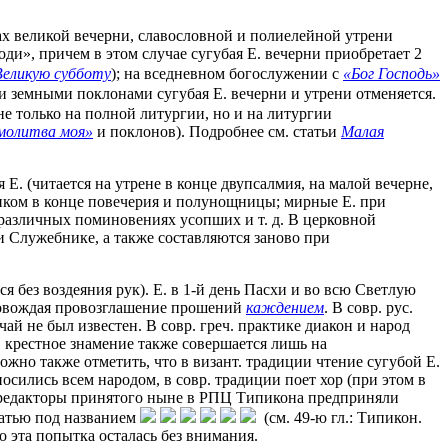
нах великой вечерни, славословной и полиелейной утрени
оди», причем в этом случае сугубая Е. вечерни приобретает 2
Великую субботу
); на вседневном богослужении с
«Бог Господь»
и земными поклонами сугубая Е. вечерни и утрени отменяется.
не только на полной литургии, но и на литургии
молитва моя»
и поклонов). Подробнее см. статьи
Малая
Е. (читается на утрене в конце двупсалмия, на малой вечерне,
енником в конце повечерия и полунощницы; мирные Е. при
и различных поминовениях усопших и т. д. В церковной
 Служебнике, а также составляются заново при
я без воздеяния рук). Е. в 1-й день Пасхи и во всю Светлую
провождая провозглашение прошений
каждением
. В совр. рус.
й не был известен. В совр. греч. практике диакон и народ
в крестное знамение также совершается лишь на
ожно также отметить, что в визант. традиции чтение сугубой Е.
осились всем народом, в совр. традиции поет хор (при этом в
в. редакторы принятого ныне в РПЦ Типикона предприняли
татью под названием
(см. 49-ю гл.: Типикон.
 но эта попытка осталась без внимания.