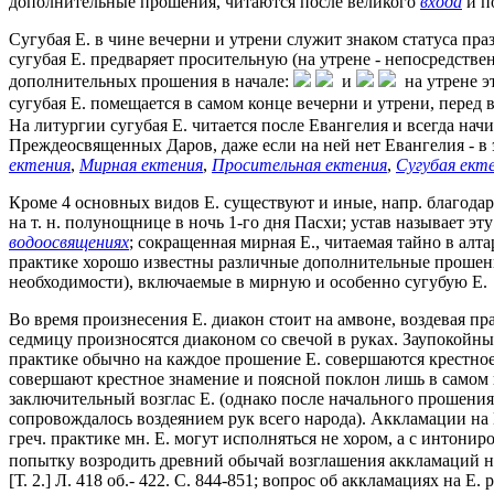
дополнительные прошения, читаются после великого
входа
и п
Сугубая Е. в чине вечерни и утрени служит знаком статуса пра
сугубая Е. предваряет просительную (на утрене - непосредстве
дополнительных прошения в начале:
и
на утрене эт
сугубая Е. помещается в самом конце вечерни и утрени, перед 
На литургии сугубая Е. читается после Евангелия и всегда нач
Преждеосвященных Даров, даже если на ней нет Евангелия - в э
ектения
,
Мирная ектения
,
Просительная ектения
,
Сугубая ект
Кроме 4 основных видов Е. существуют и иные, напр. благодарс
на т. н. полунощнице в ночь 1-го дня Пасхи; устав называет эт
водоосвящениях
; сокращенная мирная Е., читаемая тайно в алт
практике хорошо известны различные дополнительные прошени
необходимости), включаемые в мирную и особенно сугубую Е.
Во время произнесения Е. диакон стоит на амвоне, воздевая п
седмицу произносятся диаконом со свечой в руках. Заупокойн
практике обычно на каждое прошение Е. совершаются крестное з
совершают крестное знамение и поясной поклон лишь в самом к
заключительный возглас Е. (однако после начального прошения 
сопровождалось воздеянием рук всего народа). Аккламации на Е
греч. практике мн. Е. могут исполняться не хором, а с интон
попытку возродить древний обычай возглашения аккламаций н
[Т. 2.] Л. 418 об.- 422. С. 844-851; вопрос об аккламациях на Е