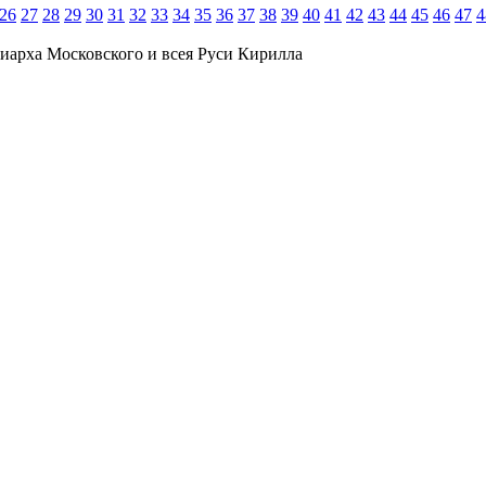
26
27
28
29
30
31
32
33
34
35
36
37
38
39
40
41
42
43
44
45
46
47
4
иарха Московского и всея Руси Кирилла