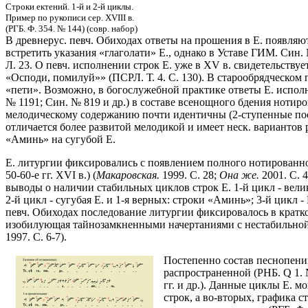
Строки ектений. 1-й и 2-й циклы.
Пример по рукописи сер. XVIII в.
(РГБ. Ф. 354. № 144) (совр. набор)
В древнерус. певч. Обиходах ответы на прошения в Е. появляют
встретить указания «глаголати» Е., однако в Уставе ГИМ. Син
Л. 23. О певч. исполнении строк Е. уже в XV в. свидетельству
«Осподи, помилуй»» (ПСРЛ. Т. 4. C. 130). В старообрядческом п
«пети». Возможно, в богослужебной практике ответы Е. исполня
№ 1191; Син. № 819 и др.) в составе всенощного бдения нотиро
мелодическому содержанию почти идентичны (2-ступенные пос
отличается более развитой мелодикой и имеет неск. вариантов
«Аминь» на сугубой Е.
Е. литургии фиксировались с появлением полного нотированного 
50-60-е гг. ХVI в.) (
Макаровская.
1999. С. 28;
Она же.
2001. С. 
выводы о наличии стабильных циклов строк Е. 1-й цикл - велик
2-й цикл - сугубая Е. и 1-я верных: строки «Аминь»; 3-й цикл
певч. Обиходах последование литургии фиксировалось в кратко
изобилующая тайнозамкненными начертаниями с нестабильной г
1997. С. 6-7).
Постепенно состав песнопений
распространенной (РНБ. Q 1. № 
гг. и др.). Данные циклы Е. 
строк, а во-вторых, графика 