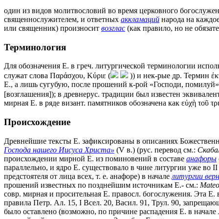
один из видов молитвословий во время церковного богослужен
священнослужителем, и ответных
аккламаций
народа на каждое
или священник) произносит
возглас
(как правило, но не обяза
Терминология
Для обозначения Е. в греч. литургической терминологии исполь
служат слова Παράσχου, Κύριε (
)) и нек-рые др. Термин ἐκ
Е., а лишь сугубую, после прошений к-рой «Господи, помилуй» 
[возглашения]); в древнерус. традиции был известен эквивален
мирная Е. в ряде визант. памятников обозначена как εὐχὴ τοῦ τρισ
Происхождение
Древнейшие тексты Е. зафиксированы в описаниях Божествен
Господа нашего Иисуса Христа»
(V в.) (рус. перевод см.:
Скаба
происхождении мирной Е. из поминовений в составе
анафоры
параллельно, и ядро Е. существовало в чине литургии уже во 
предстоятеля от лица всех, т. е. анафоре) в начале
литургии вер
прошений известных по позднейшим источникам Е.- см.:
Mateo
совр. мирная и просительная Е. правосл. богослужения. Эта Е. в
правила Петр. Ал. 15, I Всел. 20, Васил. 91, Трул. 90, запре
было оставлено (возможно, по причине распадения Е. в начале