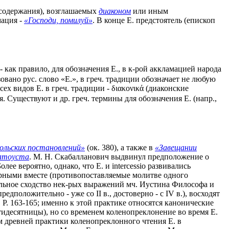
 содержания), возглашаемых
диаконом
или иным
мация -
«Господи, помилуй»
. В конце Е. предстоятель (епископ
 как правило, для обозначения Е., в к-рой аккламацией народа
азовано рус. слово «Е.», в греч. традиции обозначает не любую
х видов Е. в греч. традиции - διακονικά (диаконские
я. Существуют и др. греч. термины для обозначения Е. (напр.,
ольских постановлений»
(ок. 380), а также в
«Завещании
атоуста
. М. Н. Скабалланович выдвинул предположение о
Более вероятно, однако, что Е. и intercessio развивались
верными вместе (противопоставляемые молитве одного
бальное сходство нек-рых выражений мч. Иустина Философа и
едположительно - уже со II в., достоверно - c IV в.), восходят
d. P. 163-165; именно к этой практике относятся канонические
ятидесятницы), но со временем коленопреклонение во время Е.
ом древней практики коленопреклонного чтения Е. в