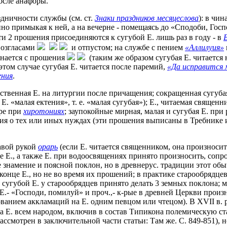
осле анафоры.
здничности службы (см. ст.
Знаки праздников месяцеслова
): в чи
нно примыкая к ней, а на вечерне - помещаясь до «Сподоби, Госп
и 2 прошения присоединяются к сугубой Е. лишь раз в году - в
возгласами
и отпустом; на службе с пением
«Аллилуия»
инается с прошения
(таким же образом сугубая Е. читается 
том случае сугубая Е. читается после паремий,
«Да исправится 
ения
.
твенная Е. на литургии после причащения; сокращенная сугубая 
у Е. «малая ектения», т. е. «малая сугубая»); Е., читаемая свящ
аре при
хиротониях
; заупокойные мирная, малая и сугубая Е. пр
я о тех или иных нуждах (эти прошения выписаны в Требнике и
равой рукой
орарь
(если Е. читается священником, она произноситс
ые Е., а также Е. при водоосвящениях принято произносить, со
намение и поясной поклон, но в древнерус. традиции этот обыча
онце Е., но не во время их прошений; в практике старообрядце
сугубой Е. у старообрядцев принято делать 3 земных поклона; м
.- «Господи, помилуй» и проч.,- к-рые в древней Церкви произн
ированием аккламаций на Е. одним певцом или чтецом). В XVII 
а Е. всем народом, включив в состав Типикона полемическую с
. рассмотрен в заключительной части статьи: Там же. С. 849-851),