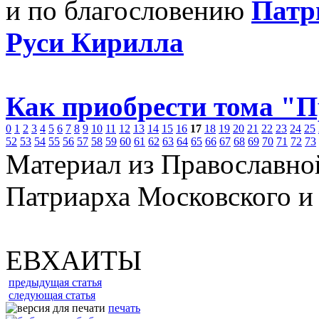
и по благословению
Патр
Руси Кирилла
Как приобрести тома "
0
1
2
3
4
5
6
7
8
9
10
11
12
13
14
15
16
17
18
19
20
21
22
23
24
25
52
53
54
55
56
57
58
59
60
61
62
63
64
65
66
67
68
69
70
71
72
73
Материал из Православно
Патриарха Московского и
ЕВХАИТЫ
предыдущая статья
следующая статья
печать