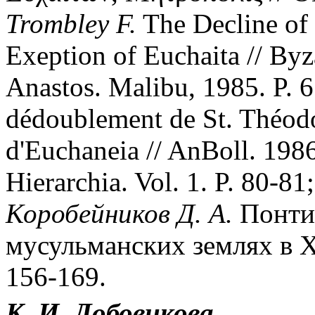
Trombley F.
The Decline of 
Exeption of Euchaita // Byz
Anastos. Malibu, 1985. P. 
dédoublement de St. Théodor
d'Euchaneia // AnBoll. 1986
Hierarchia. Vol. 1. P. 80-81
Коробейников Д. А.
Понти
мусульманских землях в XIV
156-169.
К. И. Лобовикова