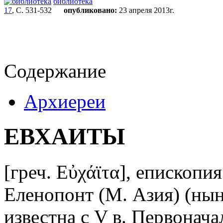
библиотека
17
, С. 531-532
опубликовано:
23 апреля 2013г.
Содержание
Архиереи
ЕВХАИТЫ
[греч. Εὐχάϊτα], епископия
Еленопонт (М. Азия) (нын
известна с V в. Первонач