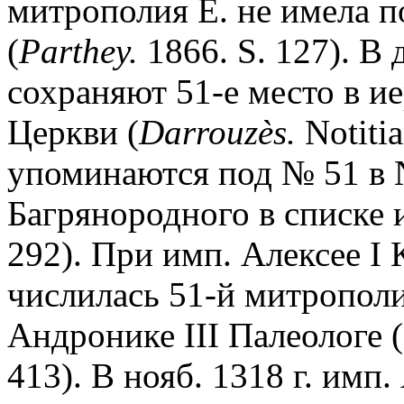
митрополия Е. не имела 
(
Parthey.
1866. S. 127). В 
сохраняют 51-е место в и
Церкви (
Darrouz
è
s.
Notitia
упоминаются под № 51 в 
Багрянородного в списке и
292). При имп. Алексее I 
числилась 51-й митрополие
Андронике III Палеологе (1
413). В нояб. 1318 г. имп