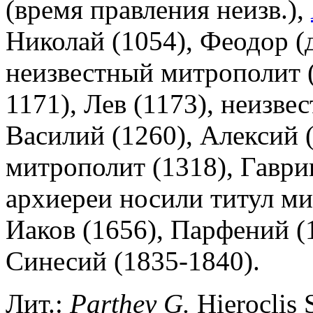
(время правления неизв.),
Николай (1054), Феодор (
неизвестный митрополит (
1171), Лев (1173), неизве
Василий (1260), Алексий 
митрополит (1318), Гаври
архиереи носили титул ми
Иаков (1656), Парфений (1
Синесий (1835-1840).
Лит.:
Parthey G.
Hieroclis 