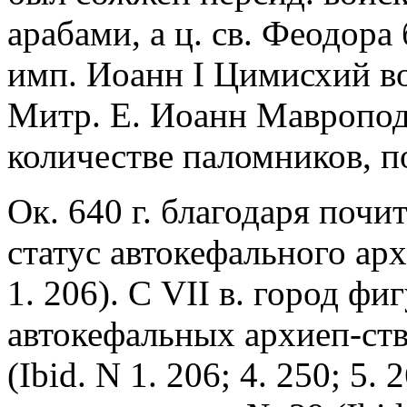
арабами, а ц. св. Феодора
имп. Иоанн I Цимисхий во
Митр. Е. Иоанн Мавропод 
количестве паломников, 
Ок. 640 г. благодаря поч
статус автокефального арх
1. 206). С VII в. город ф
автокефальных архиеп-ств
(Ibid. N 1. 206; 4. 250; 5. 