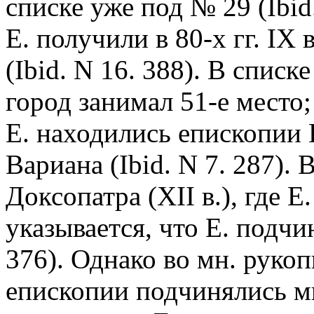
списке уже под № 29 (Ibid
Е. получили в 80-х гг. IX
(Ibid. N 16. 388). В спис
город занимал 51-е место
Е. находились епископии 
Вариана (Ibid. N 7. 287).
Доксопатра (XII в.), где Е
указывается, что Е. подчи
376). Однако во мн. рукоп
епископии подчинялись м