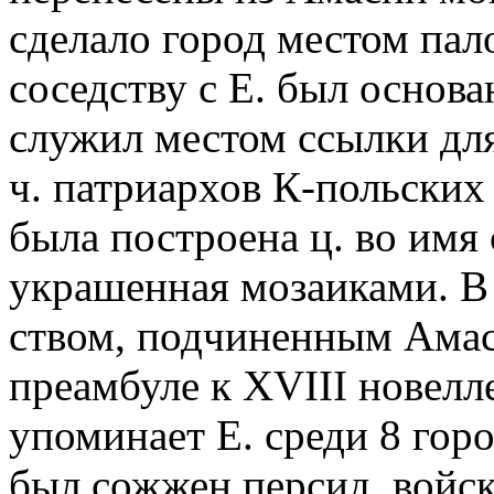
сделало город местом пал
соседству с Е. был основа
служил местом ссылки для
ч. патриархов К-польских 
была построена ц. во имя 
украшенная мозаиками. В 
ством, подчиненным Амас
преамбуле к XVIII новелл
упоминает Е. среди 8 горо
был сожжен персид. войска