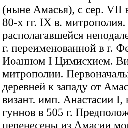
(ныне Амасья), с сер. VII 
80-х гг. IX в. митрополия.
располагавшейся неподале
г. переименованной в г. Ф
Иоанном I Цимисхием. Виз
митрополии. Первоначаль
деревней к западу от Ама
визант. имп. Анастасии I,
гуннов в 505 г. Предполож
перенесены из Амасии м