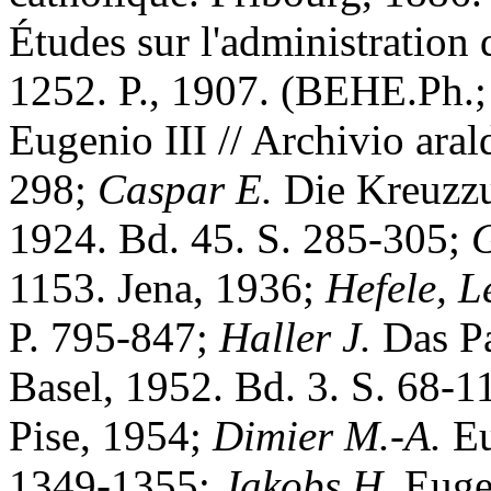
Études sur l'administratio
1252. P., 1907. (BEHE.Ph.;
Eugenio III // Archivio aral
298;
Caspar E.
Die Kreuzzu
1924. Bd. 45. S. 285-305;
G
1153. Jena, 1936;
Hefele, L
P. 795-847;
Haller J.
Das Pa
Basel, 1952. Bd. 3. S. 68-1
Pise, 1954;
Dimier M.-A.
Eu
1349-1355;
Jakobs H.
Eugen