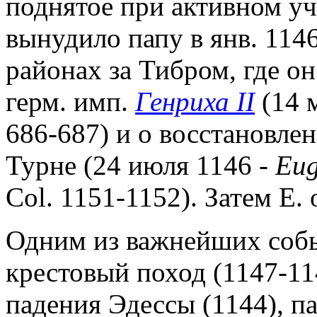
поднятое при активном у
вынудило папу в янв. 1146
районах за Тибром, где о
герм. имп.
Генриха II
(14 м
686-687) и о восстановле
Турне (24 июля 1146 -
Eug
Col. 1151-1152). Затем Е.
Одним из важнейших собы
крестовый поход (1147-114
падения Эдессы (1144), па