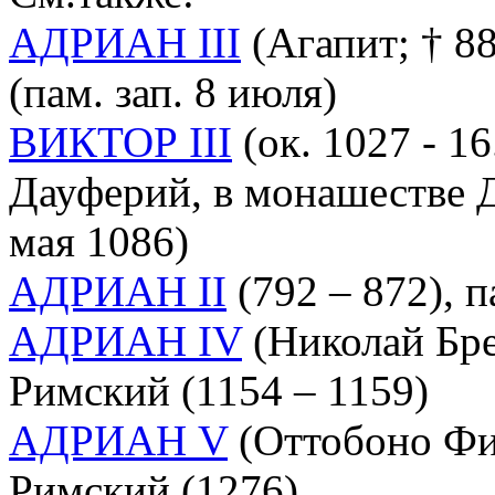
АДРИАН III
(Агапит; † 88
(пам. зап. 8 июля)
ВИКТОР III
(ок. 1027 - 1
Дауферий, в монашестве Д
мая 1086)
АДРИАН II
(792 – 872), 
АДРИАН IV
(Николай Бре
Римский (1154 – 1159)
АДРИАН V
(Оттобоно Фие
Римский (1276)