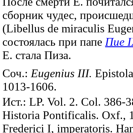
После смерти Е. почитался
сборник чудес, происшед
(Libellus de miraculis Euge
состоялась при папе
Пие I
Е. стала Пиза.
Соч.:
Eugenius III.
Epistolae
1013-1606.
Ист.: LP. Vol. 2. Col. 386-
Historia Pontificalis. Oxf.,
Frederici I, imperatoris. H