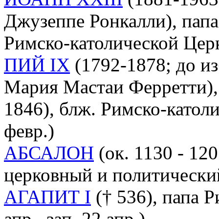
Джузеппе Ронкалли), папа
Римско-католической Церкв
ПИЙ IX
(1792-1878; до и
Мария Мастаи Ферретти),
1846), блж. Римско-католи
февр.)
АБСАЛОН
(ок. 1130 - 12
церковный и политически
АГАПИТ I
(† 536), папа Р
апр., зап. 22 апр.)