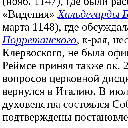
(нояб. 1147), где были р
«Видения»
Хильдегарды Б
марта 1148), где обсужда
Порретанского
, к-рая, н
Клервоcкого, не была офи
Реймсе принял также ок. 
вопросов церковной дисци
вернулся в Италию. В июл
духовенства состоялся Со
подтверждены постановле