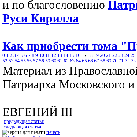
и по благословению
Патр
Руси Кирилла
Как приобрести тома "
0
1
2
3
4
5
6
7
8
9
10
11
12
13
14
15
16
17
18
19
20
21
22
23
24
25
52
53
54
55
56
57
58
59
60
61
62
63
64
65
66
67
68
69
70
71
72
73
Материал из Православно
Патриарха Московского и
ЕВГЕНИЙ III
предыдущая статья
следующая статья
печать