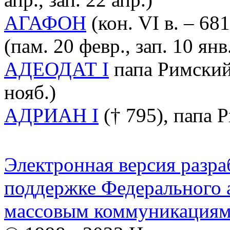
АГАФОН
(кон. VI в. – 68
(пам. 20 февр., зап. 10 янв
АДЕОДАТ I
папа Римский (
нояб.)
АДРИАН I
(† 795), папа 
Электронная версия разр
поддержке Федерального а
массовым коммуникация