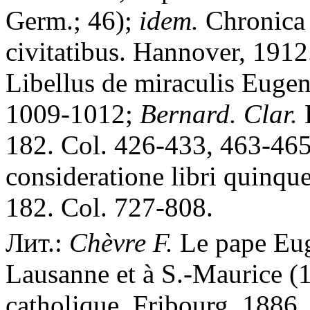
Germ.; 46);
idem.
Chronica 
civitatibus. Hannover, 1912
Libellus de miraculis Eugeni
1009-1012;
Bernard. Clar.
E
182. Col. 426-433, 463-46
consideratione libri quinqu
182. Col. 727-808.
Лит.:
Chèvre F.
Le pape Eugè
Lausanne et à S.-Maurice (
catholique. Fribourg, 1886.