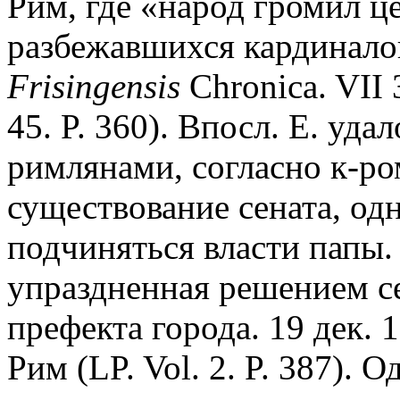
Рим, где «народ громил ц
разбежавшихся кардиналов
Frisingensis
Chronica. VII 3
45. P. 360). Впосл. Е. уда
римлянами, согласно к-ро
существование cената, од
подчиняться власти папы.
упраздненная решением с
префекта города. 19 дек. 1
Рим (LP. Vol. 2. P. 387). 