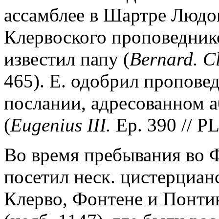
ассамблее в Шартре Людов
Клервоского проповеднико
известил папу (
Bernard. Cl
465). Е. одобрил проповед
послании, адресованном 
(
Eugenius III.
Ep. 390 // PL
Во время пребывания во 
посетил неск. цистерцианск
Клерво, Фонтене и Понтин