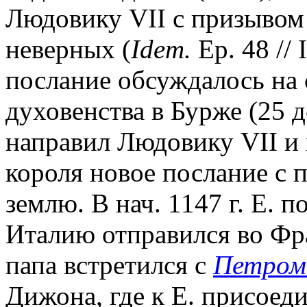
Людовику VII с призывом
неверных (
I
dem.
Ep. 48 // 
послание обсуждалось на 
духовенства в Бурже (25 де
направил Людовику VII и
короля новое послание с 
землю. В нач. 1147 г. Е. 
Италию отправился во Фр
папа встретился с
Петром
Дижона, где к Е. присоед