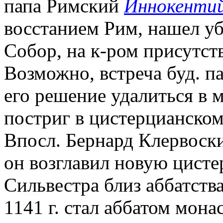
папа Римский
Иннокентий
восстанием Рим, нашел уб
Собор, на к-ром присутст
Возможно, встреча буд. п
его решение удалиться в м
постриг в цистерцианском
Впосл. Бернард Клервоски
он возглавил новую цисте
Сильвестра близ аббатства
1141 г. стал аббатом мона