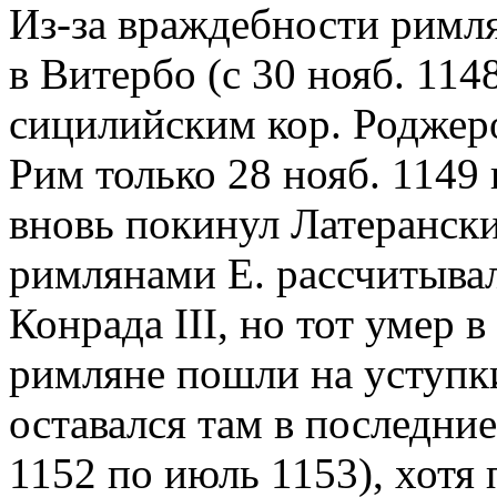
Из-за враждебности римля
в Витербо (с 30 нояб. 114
сицилийским кор. Роджеро
Рим только 28 нояб. 1149 
вновь покинул Латерански
римлянами Е. рассчитывал
Конрада III, но тот умер в
римляне пошли на уступки
оставался там в последние
1152 по июль 1153), хотя