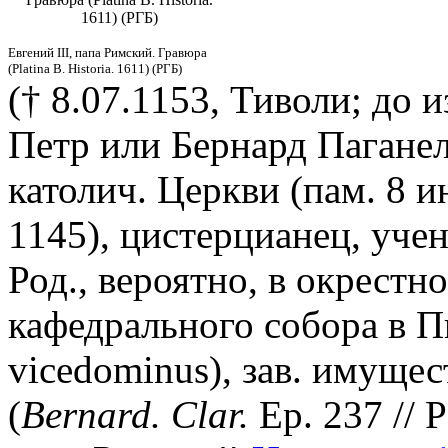
1611) (РГБ)
Евгений III, папа Римский. Гравюра
(Platina B. Historia. 1611) (РГБ)
(† 8.07.1153, Тиволи; до 
Петр или Бернард Паганел
католич. Церкви (пам. 8 и
1145), цистерцианец, уче
Род., вероятно, в окрест
кафедрального собора в Пи
vicedominus), зав. имуще
(
Bernard. Clar.
Ep. 237 // P