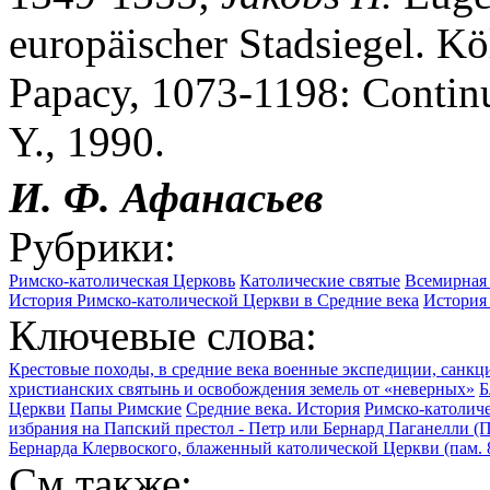
europäischer Stadsiegel. K
Papacy, 1073-1198: Continu
Y., 1990.
И. Ф. Афанасьев
Рубрики:
Римско-католическая Церковь
Католические святые
Всемирная 
История Римско-католической Церкви в Средние века
История
Ключевые слова:
Крестовые походы, в средние века военные экспедиции, сан
христианских святынь и освобождения земель от «неверных»
Б
Церкви
Папы Римские
Средние века. История
Римско-католиче
избрания на Папский престол - Петр или Бернард Паганелли (Пи
Бернарда Клервоского, блаженный католической Церкви (пам. 
См.также: