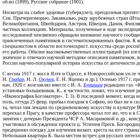
об-во (1899), Русское собрание (1901).
Несмотря на слабое здоровье (туберкулез), преодолевая препятс
Сев. Причерноморью, Закавказью, ряду зарубежных стран (Итали
Великобритания, Швейцария, Австрия, Швеция, Дания, Финлянди
частных коллекциях. Материалы, полученные в ходе экспедиц
исследований неизменно обращали внимание научного сообщест
привлеченных памятников и систематизированных фактов. К кон.
специалистом в области восточнохрист. искусства среди росси
его работы. Обилие высококачественных иллюстраций (их изго
значение и отвечало научной методике описания памятников, в
России научно-популярной истории искусства от античности до 
С весны 1917 г. жил в Ялте и Одессе, в Новороссийском ун-те 
Н.
Грабар
, Н. Л.
Окунев
, Е. Н. Яценко и др.). Осенью 1917 г. 
нач. 1920 г. возглавлял вместе с И. А.
Буниным
редакцию газ. «
установки большевиков, К., в частности, понял, что изучение р
«Иконография Богоматери». Т. 3). В последний момент, когда в
поль, оттуда 25 февр. прибыл поездом в Софию, но был не в 
та, читал там лекции по средневековому искусству и культуре 
переехал в Прагу, в качестве профессора читал тот же, что и 
занятия с дочерью Президента ЧСР А. Масариковой и др., консу
участвовал в обсуждении проекта ц. Успения Пресв. Богородиц
предпринял поездку для изучения визант. креста на юге страны.
Небольшая квартира К. была местом встреч для русских интеллек