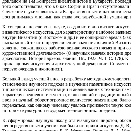
докладом на 1-м Конгрессе византинистов в Бухаресте, последн
того обстоятельства, что в б-ках Софии и Праги отсутствовали
Служение науке являлось для К. нравственным и патриотическим
воспринимался многими как глава рус. зарубежной гуманитарно
К. совершил переворот в науке, создав
историю визант. искус
византийского искусства, дал характеристику наиболее важных
внутри Византии (с Востоком и др.) и ее обширного ареала (За
высказанный тезис о преувеличении значения влияний Византии
явление, сложившееся работою великорусского племени при с
художественной деятельности» (О научных задачах истории древ
археологию: История археол. знания. Пг., 1923. Ч. 1. С. 178).
прикладному искусству и архитектурной декорации. Совместно
первую очередь в иконописи).
Большой вклад ученый внес в разработку методико-методологич
становление научного подхода в изучении памятников искусства
типологической систематизации и анализ данных техники памя
характеру средневек. искусства, включавший и традиционный в
ввел в научный оборот огромное количество памятников, благо
поражаться, как одному человеку удалось произвести такую к
историко-культурной и художественной энциклопедией.
К. сформировал научную школу, отличавшуюся широтой, обосно
непосредственными учениками были историки искусства Д. В.
Тураев, историки искусства В. К. Мясоедов, Окунев, Л. А. Мац