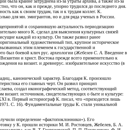
ии была крайне затруднена из-за утраты архива, а также из-за
тно, что он, как и прежде, упорно трудился до последнего дня.
сть как к своим трудам, так и к трудам коллег. К.
ько для мн. эмигрантов, но и для ряда ученых в России.
бщепринятой и сохранившую актуальность периодизацию
ительно много К. сделал для выяснения культурных связей
рисущие каждой из культур. Он также развил ранее
ть оригинальный художественный тип, крупное историческое
 вызванных этим племенем к государственной и
это был боевой клич рус. археологии (
Жебелев С. А.
Введение в
ы, Византии и христ. Востока прежде всего применительно к
ождения на визант. и древнерус. изобразительное искусство (в
адиц., канонический характер. Благодаря К. произошло
ктеристика его главных черт. Он развил принцип
слаева, создал иконографический метод, соответствующий
м визант. источников, свидетельствующих о быте и культуре:
XXI в. Первый историограф К. писал, что «приходится лишь
1971. С. 16). Фундаментальные труды К. стали уникальной
олучили определение «фактопоклонники»). Его
товку у К. прошли историки М. И. Ростовцев, Жебелев, Б. А.
пециалисты, как В. Т. Георгиевский, П. П. Покрышкин, Ф. И.