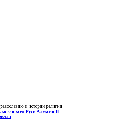
Православию и истории религии
кого и всея Руси Алексия II
рилла