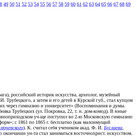
8
49
50
51
52
53
54
55
56
57
58
59
60
61
62
63
64
65
66
67
68
69
рага), российский историк искусства, археолог, музейный
 Трубецкого, а затем и его детей в Курской губ., стал купцом
я их через гимназию и университет» (Воспоминания и думы.
бняка Трубецких (ул. Покровка, 22, т. н. дом-комод). В юные
рковноприходском уч-ще поступил во 2-ю Московскую гимназию
орм»; с 1861 по 1865 г. бесплатно (как малоимущий
лючевского
). К. считал себя учеником акад. Ф. И.
Буслаева
,
 окончании ун-та стал заниматься восточнохрист. искусством.