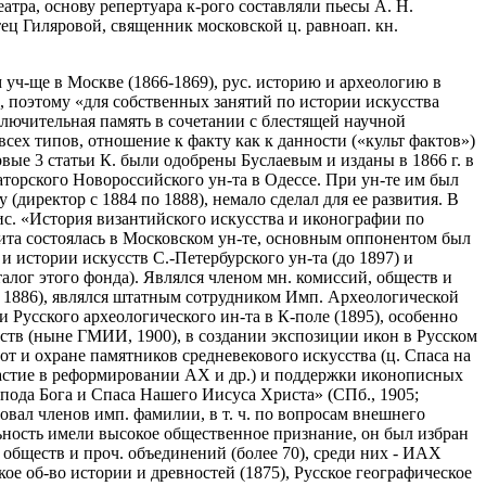
тра, основу репертуара к-рого составляли пьесы А. Н.
отец Гиляровой, священник московской ц. равноап. кн.
 уч-ще в Москве (1866-1869), рус. историю и археологию в
, поэтому «для собственных занятий по истории искусства
ключительная память в сочетании с блестящей научной
х типов, отношение к факту как к данности («культ фактов»)
ые 3 статьи К. были одобрены Буслаевым и изданы в 1866 г. в
раторского Новороссийского ун-та в Одессе. При ун-те им был
директор с 1884 по 1888), немало сделал для ее развития. В
 дис. «История византийского искусства и иконографии по
ита состоялась в Московском ун-те, основным оппонентом был
 и истории искусств С.-Петербурского ун-та (до 1897) и
алог этого фонда). Являлся членом мн. комиссий, обществ и
(с 1886), являлся штатным сотрудником Имп. Археологической
и Русского археологического ин-та в К-поле (1895), особенно
сств (ныне ГМИИ, 1900), в создании экспозиции икон в Русском
бот и охране памятников средневекового искусства (ц. Спаса на
частие в реформировании АХ и др.) и поддержки иконописных
пода Бога и Спаса Нашего Иисуса Христа» (СПб., 1905;
овал членов имп. фамилии, в т. ч. по вопросам внешнего
льность имели высокое общественное признание, он был избран
обществ и проч. объединений (более 70), среди них - ИАХ
кое об-во истории и древностей (1875), Русское географическое