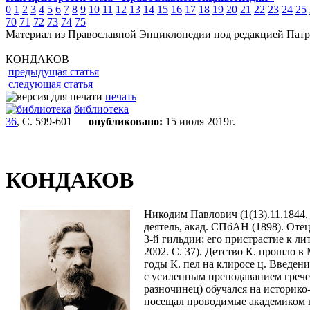
0
1
2
3
4
5
6
7
8
9
10
11
12
13
14
15
16
17
18
19
20
21
22
23
24
25
70
71
72
73
74
75
Материал из Православной Энциклопедии под редакцией Патр
КОНДАКОВ
предыдущая статья
следующая статья
печать
библиотека
36
, С. 599-601
опубликовано:
15 июля 2019г.
КОНДАКОВ
Никодим Павлович (1(13).11.1844, 
деятель, акад. СПбАН (1898). Оте
3-й гильдии; его пристрастие к л
2002. С. 37). Детство К. прошло в
годы К. пел на клиросе ц. Введе
с усиленным преподаванием гречес
разночинец) обучался на историко
посещал проводимые академиком на