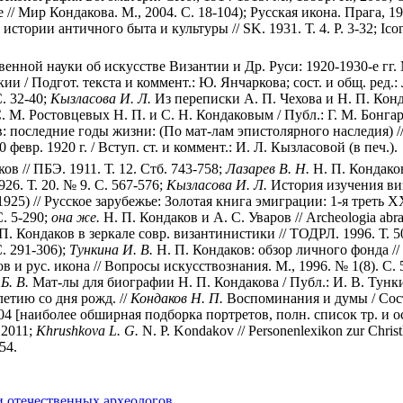
е // Мир Кондакова. М., 2004. С. 18-104); Русская икона. Прага, 1
ории античного быта и культуры // SK. 1931. Т. 4. Р. 3-32; Iconograph
енной науки об искусстве Византии и Др. Руси: 1920-1930-е гг. М
/ Подгот. текста и коммент.: Ю. Янчаркова; сост. и общ. ред.: Л
С. 32-40;
Кызласова И. Л.
Из переписки А. П. Чехова и Н. П. Конда
 С. М. Ростовцевых Н. П. и С. Н. Кондаковым / Публ.: Г. М. Бонга
: последние годы жизни: (По мат-лам эпистолярного наследия) //
 февр. 1920 г. / Вступ. ст. и коммент.: И. Л. Кызласовой (в печ.).
ов // ПБЭ. 1911. Т. 12. Стб. 743-758;
Лазарев В. Н.
Н. П. Кондаков
26. Т. 20. № 9. С. 567-576;
Кызласова И. Л.
История изучения виза
925) // Русское зарубежье: Золотая книга эмиграции: 1-я треть ХХ
. 5-290;
она же.
Н. П. Кондаков и А. С. Уваров // Archeologia abra
П. Кондаков в зеркале совр. византинистики // ТОДРЛ. 1996. Т. 50
. 291-306);
Тункина И. В.
Н. П. Кондаков: обзор личного фонда // 
в и рус. икона // Вопросы искусствознания. М., 1996. № 1(8). С.
Б. В.
Мат-лы для биографии Н. П. Кондакова / Публ.: И. В. Тункин
летию со дня рожд. //
Кондаков Н. П.
Воспоминания и думы / Сост.
004 [наиболее обширная подборка портретов, полн. список тр. и о
, 2011;
Khrushkova L. G.
N. P. Kondakov // Personenlexikon zur Christ
54.
 отечественных археологов