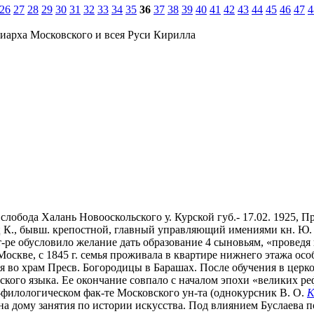
26
27
28
29
30
31
32
33
34
35
36
37
38
39
40
41
42
43
44
45
46
47
4
иарха Московского и всея Руси Кирилла
слобода Халань Новооскольского у. Курской губ.- 17.02. 1925, П
ц К., бывш. крепостной, главный управляющий имениями кн. Ю. И.
ит-ре обусловило желание дать образование 4 сыновьям, «провед
 Москве, с 1845 г. семья проживала в квартире нижнего этажа осо
ния во храм Пресв. Богородицы в Барашах. После обучения в це
кого языка. Ее окончание совпало с началом эпохи «великих реф
-филологическом фак-те Московского ун-та (однокурсник В. О.
К
 дому занятия по истории искусства. Под влиянием Буслаева по