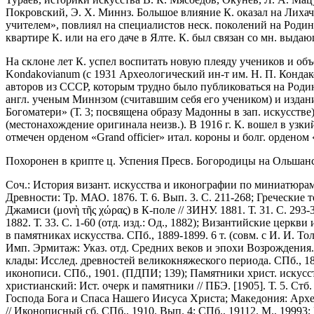
Покровский, Э. Х. Миннз. Большое влияние К. оказал на Лихачёв
учителем», повлиял на специалистов неск. поколений на Родине
квартире К. или на его даче в Ялте. К. был связан со мн. выда
На склоне лет К. успел воспитать новую плеяду учеников и объ
Kondakovianum (с 1931 Археологический ин-т им. Н. П. Кондак
авторов из СССР, которым трудно было публиковаться на Родин
англ. ученым Миннзом (считавшим себя его учеником) и издание 
Богоматери» (Т. 3; посвящена образу Мадонны в зап. искусстве
(местонахождение оригинала неизв.). В 1916 г. К. вошел в узк
отмечен орденом «Grand officier» итал. короны и болг. орденом
Похоронен в крипте ц. Успения Пресв. Богородицы на Ольшан
Соч.: История визант. искусства и иконографии по миниатюрам гре
Древности: Тр. МАО. 1876. Т. 6. Вып. 3. С. 211-268; Греческие
Джамиси (μονὴ τῆς χώρας) в К-поле // ЗИНУ. 1881. Т. 31. С. 293
1882. Т. 33. С. 1-60 (отд. изд.: Од., 1882); Византийские церкви 
в памятниках искусства. СПб., 1889-1899. 6 т. (совм. с И. И. То
Имп. Эрмитаж: Указ. отд. Средних веков и эпохи Возрождения. СПб
клады: Исслед. древностей великокняжеского периода. СПб., 189
иконописи. СПб., 1901. (ПДПИ; 139); Памятники христ. искусс
христианский: Ист. очерк и памятники // ПБЭ. [1905]. Т. 5. Ст
Господа Бога и Спаса Нашего Иисуса Христа; Македония: Архео
// Иконописный сб. СПб., 1910. Вып. 4; СПб., 19112. М., 19993;