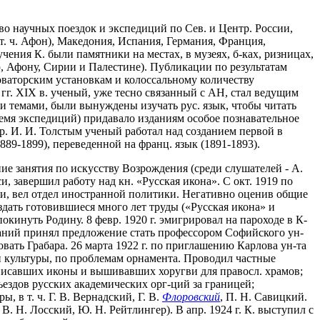
тво научных поездок и экспедиций по Сев. и Центр. России,
 т. ч. Афон), Македония, Испания, Германия, Франция,
ния К. были памятники на местах, в музеях, б-ках, ризницах,
 Афону, Сирии и Палестине). Публикации по результатам
ваторским установкам и колоссальному количеству
 гг. XIX в. ученый, уже тесно связанный с АН, стал ведущим
ми темами, были вынуждены изучать рус. язык, чтобы читать
емя экспедиций) придавало изданиям особое познавательное
р. И. И. Толстым ученый работал над созданием первой в
889-1899), переведенной на франц. язык (1891-1893).
ие занятия по искусству Возрождения (среди слушателей - А.
и, завершил работу над кн. «Русская икона». С окт. 1919 по
и, вел отдел иностранной политики. Негативно оценив общие
издать готовившиеся много лет труды («Русская икона» и
окинуть Родину. 8 февр. 1920 г. эмигрировал на пароходе в К-
баний принял предложение стать профессором Софийского ун-
вать Грабара. 26 марта 1922 г. по приглашению Карлова ун-та
а и культуры, по проблемам орнамента. Проводил частные
, писавших иконы и вышивавших хоругви для правосл. храмов;
ъездов русских академических орг-ций за границей;
 в т. ч. Г. В. Вернадский, Г. В.
Флоровский
, П. Н. Савицкий.
В. Н. Лосский, Ю. Н. Рейтлингер). В апр. 1924 г. К. выступил с