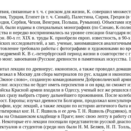
твия, связанные в т. ч. с риском для жизни, К. совершил множес
я, Турция, Египет (в т. ч. Синай), Палестина, Сирия, Греция (в
я, Сербия, Чехия, Венгрия, Польша, Румыния). Объектами изуче
ий, были изданы в специальных монографиях (по Синаю, К-полю,
ва и нередко воспринимались на уровне сенсации благодаря но
 80-х гг. XIX в. труды К. приобрели европ. известность, в 90-х
йских исследователей, а зап. ученые, занимавшиеся аналогичны
товление требовало работы с фотографами и художниками во вр
недряемой К. В с.-петербургский период жизни в соавторстве с г
монг. завоевания (Русские древности в памятниках искусства. 1
читал лекции по древнерус. иконописи, а также проводил домашн
приезжал в Москву для сбора материалов по рус. кладам и иконопис
Южное слово», созданную командованием Добровольческой арми
елиг. искусства не будет иметь перспектив и он вряд ли сможет 
ойска Красной армии входили в Одессу, ученый все же решился п
силах сразу выбрать страну дальнейшего проживания. После коле
Вост. Европы; изучал древности Болгарии, продолжал консультиро
в Софии, курс лекций, а также лекции по истории античного быт
льтировал кнг. Н. Г. Яшвиль и ее дочь Т. Н. Яшвиль (Родзянко)
ы на Ольшанском кладбище в Праге; внес свою лепту в работу с
 Некоторые его лекции посещали представители русской диаспоры,
туалов и студентов (среди них были Н. М. Беляев, Н. П. Толль, 