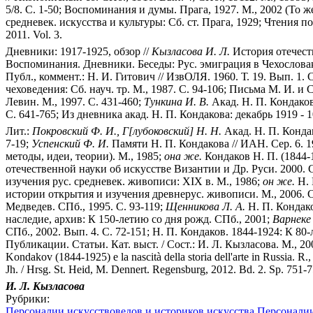
5/8. С. 1-50; Воспоминания и думы. Прага, 1927. М., 2002 (То ж
средневек. искусства и культуры: Сб. ст. Прага, 1929; Чтения по ист
2011. Vol. 3.
Дневники: 1917-1925, обзор //
Кызласова И. Л.
История отечеств
Воспоминания. Дневники. Беседы: Рус. эмиграция в Чехословакии 
Публ., коммент.: Н. И. Гитович // ИзвОЛЯ. 1960. Т. 19. Вып. 1. 
чеховедения: Сб. науч. тр. М., 1987. С. 94-106; Письма М. И. и
Левин. М., 1997. С. 431-460;
Тункина И. В.
Акад. Н. П. Кондаков
С. 641-765; Из дневника акад. Н. П. Кондакова: декабрь 1919 - 10
Лит.:
Покровский Ф. И., Г[лубоковский] Н. Н.
Акад. Н. П. Кондак
7-19;
Успенский Ф. И.
Памяти Н. П. Кондакова // ИАН. Сер. 6. 19
методы, идеи, теории). М., 1985;
она же.
Кондаков Н. П. (1844-1
отечественной науки об искусстве Византии и Др. Руси. 2000. С
изучения рус. средневек. живописи: ХIХ в. М., 1986;
он же.
Н. 
истории открытия и изучения древнерус. живописи. М., 2006. С
Медведев. СПб., 1995. С. 93-119;
Щенникова Л. А.
Н. П. Кондако
наследие, архив: К 150-летию со дня рожд. СПб., 2001;
Варнеке 
СПб., 2002. Вып. 4. С. 72-151; Н. П. Кондаков. 1844-1924: К 80-
Публикации. Статьи. Кат. выст. / Сост.: И. Л. Кызласова. М., 2
Kondakov (1844-1925) e la nascità della storia dell'arte in Russia. R.
Jh. / Hrsg. St. Heid, M. Dennert. Regensburg, 2012. Bd. 2. Sp. 751-7
И. Л. Кызласова
Рубрики:
Персоналии искусствоведов и историков искусства
Персоналии