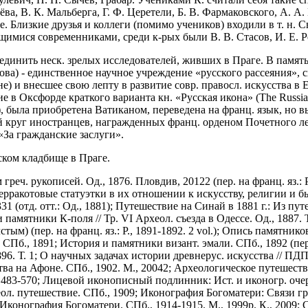
а, В. К. Мальберга, Г. Ф. Церетели, Б. В. Фармаковского, А. А.
. Близкие друзья и коллеги (помимо учеников) входили в т. н. 
ющимися современниками, среди к-рых были В. В. Стасов, И. Е. Р
единить неск. зрелых исследователей, живших в Праге. В память
ова) - единственное научное учреждение «русского рассеяния», 
е) и внесшее свою лепту в развитие совр. правосл. искусства в
в Оксфорде краткого варианта кн. «Русская икона» (The Russian 
), была приобретена Ватиканом, переведена на франц. язык, но 
ий круг иностранцев, награжденных франц. орденом Почетного лег
 «За гражданские заслуги».
ском кладбище в Праге.
ч. рукописей. Од., 1876. Пловдив, 20122 (пер. на франц. яз.: P.; 
 терракотовые статуэтки в их отношении к искусству, религии и б
-331 (отд. отт.: Од., 1881); Путешествие на Синай в 1881 г.: Из 
и памятники К-поля // Тр. VI Археол. съезда в Одессе. Од., 1887. Т
лстым) (пер. на франц. яз.: P., 1891-1892. 2 vol.); Опись памятни
., 1891; История и памятники визант. эмали. СПб., 1892 (пер. на 
6. Т. 1; О научных задачах истории древнерус. искусства // ПДПИ
тва на Афоне. СПб., 1902. М., 20042; Археологическое путешест
б. 483-570; Лицевой иконописный подлинник: Ист. и иконогр. очер
л. путешествие. СПб., 1909; Иконография Богоматери: Связи гр
 Иконография Богоматери. СПб., 1914-1915. М., 1999р. К., 2009; С