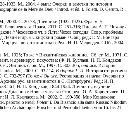
928-1933. М., 2004. 4 вып.; Очерки и заметки по истории
ie de la Mère de Dieu / Introd. et éd. I. Foletti, D. Cerutti. R.,
., 2000. С. 20-78; Дневники (1922-1923): Фрагм. //
. Белошевская. Прага, 2011. С. 251-316; Письма А. П. Чехову /
кова // Чеховские чт. в Ялте: Чехов сегодня: Совр. проблемы
рд-Левин и др. // Скифский роман / Общ. ред.: Г. М. Бонгард-
 Мир рус. византинистики / Ред.: И. П. Медведев. СПб., 2004.
. М., 1925; То же // Византийская живопись: Сб. ст. М., 1971. С.
нт. и древнерус. искусства: (Ф. И. Буслаев, Н. П. Кондаков:
 в.: Энцикл. слов. М., 1997. С. 303-305;
она же.
История
hamica. М., 2009. С. 93-114;
Вздорнов Г. И.
История открытия и
. С. 792-797 (То же //
Он же.
Реставрация и наука: Очерки по
Архивы рус. византинистов в С.-Петербурге / Ред.: И. П.
 538-561; Н. П. Кондаков, 1844-1924: Личность, научное
 // Диаспора: Новые мат-лы / Отв. ред.: О. А. Коростылев. П.;
: И. Л. Кызласова. М., 2002. С. 199-358; Мир Кондакова:
сн. работы о нем];
Foletti I.
Da Bisanzio alla santa Russia: Nikodim
lichen Archäologie: Forscher und Persönlichkeiten vom 16. bis 21.