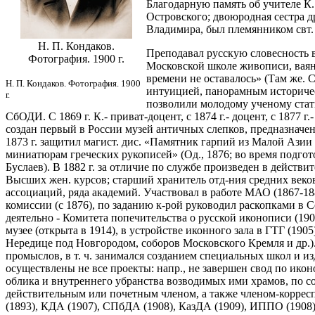
Благодарную память об учителе К.
Островского; двоюродная сестра др
Владимира, был племянником свт
Н. П. Кондаков.
Преподавал русскую словесность в
Фотография. 1900 г.
Московской школе живописи, ваяни
времени не оставалось» (Там же. 
Н. П. Кондаков. Фотография. 1900
интуицией, панорамным историчес
г.
позволили молодому ученому стать
СбОДИ. С 1869 г. К.- приват-доцент, с 1874 г.- доцент, с 187
создан первый в России музей античных слепков, предназначенн
1873 г. защитил магист. дис. «Памятник гарпий из Малой Азии и
миниатюрам греческих рукописей» (Од., 1876; во время подго
Буслаев). В 1882 г. за отличие по службе произведен в действи
Высших жен. курсов; старший хранитель отд-ния средних веков
ассоциаций, ряда академий. Участвовал в работе МАО
(1867-18
комиссии (с 1876), по заданию к-рой руководил раскопками в Се
деятельно - Комитета попечительства о русской иконописи (19
музее (открыта в 1914), в устройстве иконного зала в ГТГ (190
Нередице под Новгородом, соборов Московского Кремля и др.)
промыслов, в т. ч. занимался созданием специальных школ и 
осуществлены не все проекты: напр., не завершен свод по икон
облика и внутреннего убранства возводимых ими храмов, по со
действительным или почетным членом, а также членом-корресп
(1893), КДА (1907), СПбДА (1908), КазДА (1909), ИППО (1908),