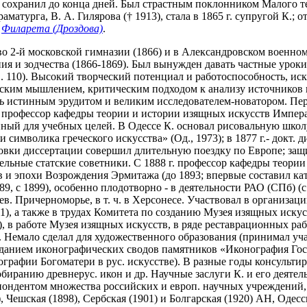
 сохранил до конца дней. Был страстным поклонником Малого теа
аматурга, В. А. Гилярова († 1913), стала в 1865 г. супругой К.; 
.
Филарета (Дроздова)
.
о 2-й московской гимназии (1866) и в Александровском военном
я и зодчества (1866-1869). Был вынужден давать частные уроки
С. 110). Высокий творческий потенциал и работоспособность, ис
ким мышлением, критическим подходом к анализу источников все
 истинным эрудитом и великим исследователем-новатором. Перв
7 г.- профессор кафедры теории и истории изящных искусств Импе
ый для учебных целей. В Одессе К. основал рисовальную школу (
 символика греческого искусства» (Од., 1973); в 1877 г.- докт.
товки диссертации совершил длительную поездку по Европе; защ
тельные статские советники. С 1888 г. профессор кафедры теории
 и эпохи Возрождения Эрмитажа (до 1893; впервые составил кат
89, с 1899), особенно плодотворно - в деятельности РАО (СПб) 
в. Причерноморье, в т. ч. в Херсонесе. Участвовал в организаци
01), а также в трудах Комитета по созданию Музея изящных иску
5), в работе Музея изящных искусств, в ряде реставрационных ра
. Немало сделал для художественного образования (принимал у
изданием иконографических сводов памятников «Иконография Гос
ографии Богоматери в рус. искусстве). В разные годы консультир
биранию древнерус. икон и др. Научные заслуги К. и его деяте
ондентом множества российских и европ. научных учреждений, 
 Чешская (1898), Сербская (1901) и Болгарская (1920) АН, Одесс