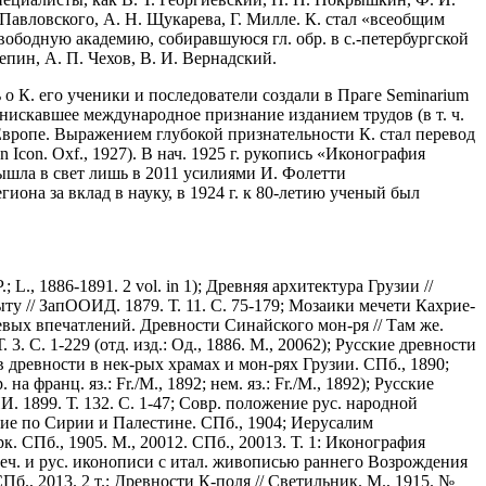
 Павловского, А. Н. Щукарева, Г. Милле. К. стал «всеобщим
Свободную академию, собиравшуюся гл. обр. в с.-петербургской
епин, А. П. Чехов, В. И. Вернадский.
 о К. его ученики и последователи создали в Праге Seminarium
снискавшее международное признание изданием трудов (в т. ч.
 Европе. Выражением глубокой признательности К. стал перевод
Icon. Oxf., 1927). В нач. 1925 г. рукопись «Иконография
вышла в свет лишь в 2011 усилиями И. Фолетти
иона за вклад в науку, в 1924 г. к 80-летию ученый был
L., 1886-1891. 2 vol. in 1); Древняя архитектура Грузии //
ыту // ЗапООИД. 1879. Т. 11. С. 75-179; Мозаики мечети Кахрие-
путевых впечатлений. Древности Синайского мон-ря // Там же.
. 3. С. 1-229 (отд. изд.: Од., 1886. М., 20062); Русские древности
ков древности в нек-рых храмах и мон-рях Грузии. СПб., 1890;
франц. яз.: Fr./M., 1892; нем. яз.: Fr./M., 1892); Русские
. 1899. Т. 132. С. 1-47; Совр. положение рус. народной
вие по Сирии и Палестине. СПб., 1904; Иерусалим
к. СПб., 1905. М., 20012. СПб., 20013. Т. 1: Иконография
еч. и рус. иконописи с итал. живописью раннего Возрождения
Пб., 2013. 2 т.; Древности К-поля // Светильник. М., 1915. №