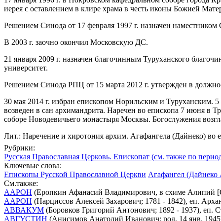
иерея с оставлением в клире храма в честь иконы Божией Мате
Решением Синода от 17 февраля 1997 г. назначен наместником 
В 2003 г. заочно окончил Московскую ДС.
21 января 2009 г. назначен благочинным Туруханского благо
университет.
Решением Синода РПЦ от 15 марта 2012 г. утвержден в должно
30 мая 2014 г. избран епископом Норильским и Туруханским.
возведен в сан архимандрита. Наречен во епископа 7 июня в 
соборе Новодевичьего монастыря Москвы. Богослужения возг
Лит.: Наречение и хиротония архим. Агафангела (Дайнеко) во 
Рубрики:
Русская Православная Церковь. Епископат (см. также по перио
Ключевые слова:
Епископы Русской Православной Церкви
Агафангел (Дайнеко 
См.также:
ААРОН
(Еропкин Афанасий Владимирович, в схиме Алипий [Ол
ААРОН
(Нарциссов Алексей Захарович; 1781 - 1842), еп. Арх
АВВАКУМ
(Боровков Григорий Антонович; 1892 - 1937), еп.
АВГУСТИН
(Анисимов Анатолий Иванович; род. 14 янв. 1945