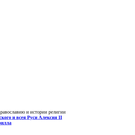
Православию и истории религии
кого и всея Руси Алексия II
рилла