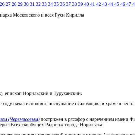
26
27
28
29
30
31
32
33
34
35
36
37
38
39
40
41
42
43
44
45
46
47
4
иарха Московского и всея Руси Кирилла
к), епископ Норильский и Туруханский.
же году начал исполнять послушание псаломщика в храме в чест
ием (Черемисовым)
пострижен в рясофор с наречением имени Фи
ери «Всех скорбящих Радость» города Норильска.
расноярска принял монашеский постриг с именем Агафангел в че