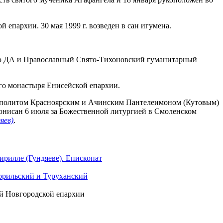
епархии. 30 мая 1999 г. возведен в сан игумена.
скую ДА и Православный Свято-Тихоновский гуманитарный
ого монастыря Енисейской епархии.
трополитом Красноярским и Ачинским Пантелеимоном (Кутовым)
тонисан 6 июля за Божественной литургией в Смоленском
яев)
.
рилле (Гундяеве). Епископат
Норильский и Туруханский
ий Новгородской епархии