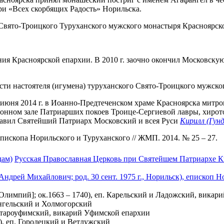
ри «Всех скорбящих Радость» Норильска.
Свято-Троицкого Туруханского мужского монастыря Красноярской 
чиния Красноярской епархии. В 2010 г. заочно окончил Москов
сти настоятеля (игумена) туруханского Свято-Троицкого мужск
 5 июня 2014 г. в Иоанно-Предтеченском храме Красноярска ми
Тронном зале Патриарших покоев Троице-Сергиевой лавры, хиро
лавил Святейший Патриарх Московский и всея Руси
Кирилл (Гунд
епископа Норильского и Туруханского // ЖМП. 2014. № 25 – 27.
дам)
Русская Православная Церковь при Святейшем Патриархе Ки
Андрей Михайлович; род. 30 сент. 1975 г., Норильск), епископ 
импий]; ок.1663 – 1740), еп. Карельский и Ладожский, викар
ангельский и Холмогорский
 Староуфимский, викарий Уфимской епархии
), еп. Городецкий и Ветлужский