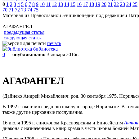
0
1
2
3
4
5
6
7
8
9
10
11
12
13
14
15
16
17
18
19
20
21
22
23
24
25
70
71
72
73
74
75
Материал из Православной Энциклопедии под редакцией Патр
АГАФАНГЕЛ
предыдущая статья
следующая статья
печать
библиотека
0
опубликовано:
3 января 2016г.
АГАФАНГЕЛ
(Дайнеко Андрей Михайлович; род. 30 сентября 1975, Норильс
В 1992 г. окончил среднюю школу в городе Норильске. В том 
также другие церковные послушания.
16 июля 1995 г. епископом Красноярским и Енисейским
Антон
диакона с назначением в клир храма в честь иконы Божией Мат
17 января 1996 г. в Покровском кафедральном соборе города К