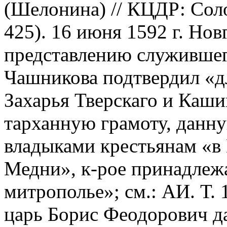
(Шелонина) // КЦДР: Соло
425). 16 июня 1592 г. Но
представлению служившего
Чашникова подтвердил «д
Захарья Тверскаго и Каш
тарханную грамоту, дан
владыками крестьянам «в 
Медни», к-рое принадлежал
митрополье»; см.: АИ. Т. 1
царь Борис Феодорович д