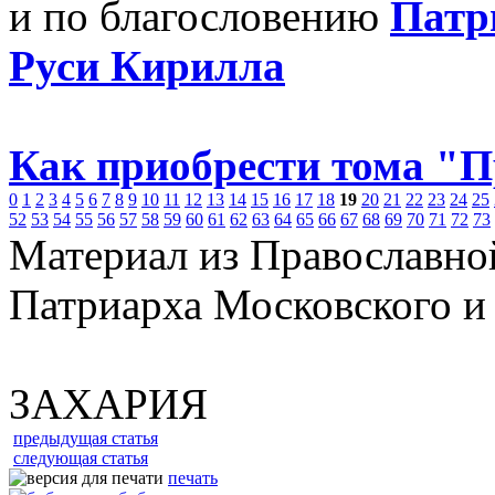
и по благословению
Патр
Руси Кирилла
Как приобрести тома "
0
1
2
3
4
5
6
7
8
9
10
11
12
13
14
15
16
17
18
19
20
21
22
23
24
25
52
53
54
55
56
57
58
59
60
61
62
63
64
65
66
67
68
69
70
71
72
73
Материал из Православно
Патриарха Московского и
ЗАХАРИЯ
предыдущая статья
следующая статья
печать