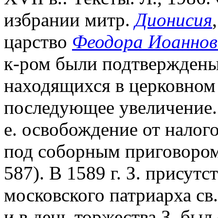
избрании митр.
Дионисия
царство
Феодора Иоаннов
к-ром были подтверждены
находящихся в церковном 
последующее увеличение. 
е. освобождение от налого
под соборным приговором;
587). В 1589 г. З. присут
московского патриарха св
и в день торжества З. был