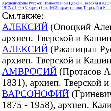
Архиепископы Русской Православной Церкви
Тверская и Каши
1917; с 1990)
Захария († ок. 1602), архиепископ Тверской и Ка
См.также:
АЛЕКСИЙ
(Опоцкий Алек
архиеп. Тверской и Каши
АЛЕКСИЙ
(Ржаницын Руф
архиеп. Тверской и Каши
АМВРОСИЙ
(Протасов Ал
1831), архиеп. Тверской 
ВАРСОНОФИЙ
(Гриневи
1875 - 1958), архиеп. Ка