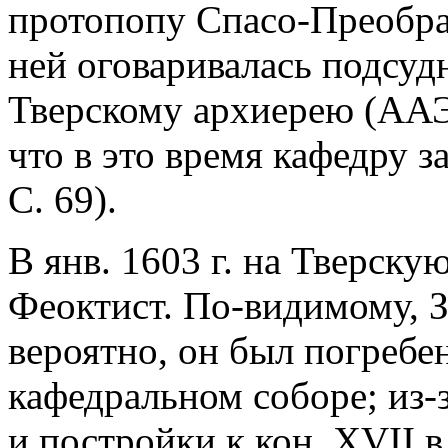
протопопу Спасо-Преобра
ней оговаривалась подсуд
Тверскому архиерею (ААЭ. 
что в это время кафедру з
С. 69).
В янв. 1603 г. на Тверску
Феоктист. По-видимому, З
вероятно, он был погреб
кафедральном соборе; из-
и постройки к кон. XVII 