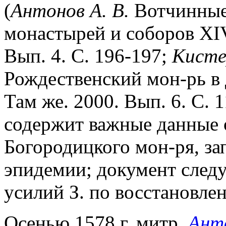
(
Антонов А. В.
Вотчинные
монастырей и соборов XIV 
Вып. 4. С. 196-197;
Кисте
Рождественский мон-рь в д
Там же. 2000. Вып. 6. С. 1
содержит важные данные 
Богородицкого мон-ря, за
эпидемии; документ следу
усилий З. по восстановле
Осенью 1578 г. митр.
Ант