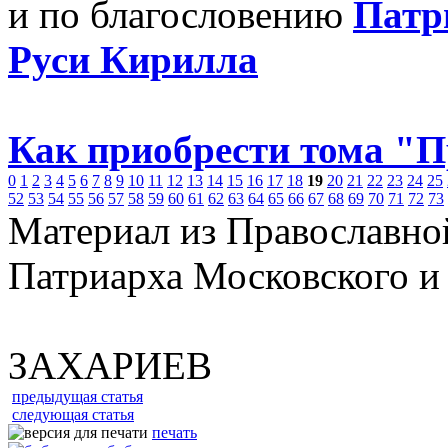
и по благословению
Патр
Руси Кирилла
Как приобрести тома "
0
1
2
3
4
5
6
7
8
9
10
11
12
13
14
15
16
17
18
19
20
21
22
23
24
25
52
53
54
55
56
57
58
59
60
61
62
63
64
65
66
67
68
69
70
71
72
73
Материал из Православно
Патриарха Московского и
ЗАХАРИЕВ
предыдущая статья
следующая статья
печать