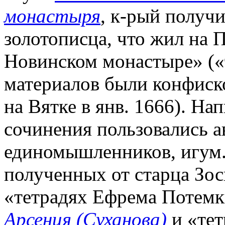
монастыря
, к-рый получ
золотописца, что жил на 
Новинском монастыре» («т
материалов были конфиск
на Вятке в янв. 1666). На
сочинения пользовались а
единомышленников, игум.
полученных от старца Зос
«тетрадях Ефрема Потемк
Арсения (Суханова)
и «тет