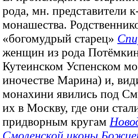
рода, мн. представители к
монашества. Родственник
«богомудрый старец»
Спи
женщин из рода Потёмки
Кутеинском Успенском мона
иночестве Марина) и, видим
монахини явились под См
их в Москву, где они стал
придворным кругам
Новод
Смоленской иконы Божи