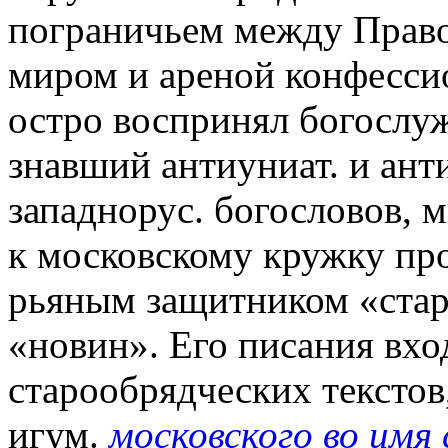
пограничьем между Право
миром и ареной конфессио
остро воспринял богослу
знавший антиуниат. и ант
западнорус. богословов, 
к московскому кружку пр
рьяным защитником «стар
«новин». Его писания вхо
старообрядческих тексто
игум.
московского во имя