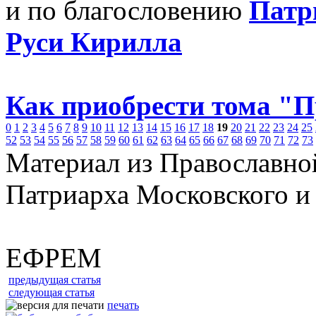
и по благословению
Патр
Руси Кирилла
Как приобрести тома "
0
1
2
3
4
5
6
7
8
9
10
11
12
13
14
15
16
17
18
19
20
21
22
23
24
25
52
53
54
55
56
57
58
59
60
61
62
63
64
65
66
67
68
69
70
71
72
73
Материал из Православно
Патриарха Московского и
ЕФРЕМ
предыдущая статья
следующая статья
печать