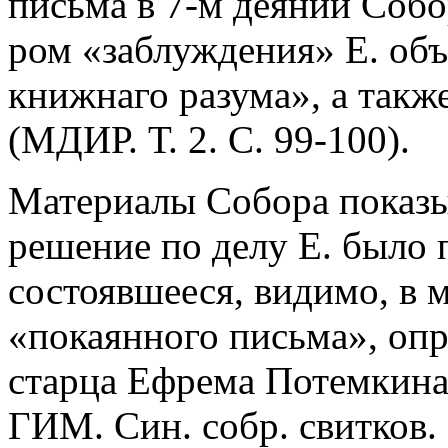
письма в 7-м деянии Собо
ром «заблуждения» Е. объ
книжнаго разума», а такж
(МДИР. Т. 2. С. 99-100).
Материалы Собора показы
решение по делу Е. было п
состоявшееся, видимо, в м
«покаянного письма», оп
старца Ефрема Потемкина»
ГИМ. Син. собр. свитков.