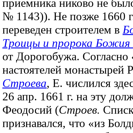
приемника никово не было
№ 1143)). Не позже 1660 г
переведен строителем в
Б
Троицы и пророка Божия
от Дорогобужа. Согласно
настоятелей монастырей 
Строева
, Е. числился зде
26 апр. 1661 г. на эту до
Феодосий (
Строев.
Списки
признавался, что «из Бол