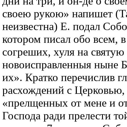
дни на три, и он-де о св
своею рукою» напишет (Там
неизвестна) Е. подал Соб
котором писал обо всем, 
согреших, хуля на святую
новоисправленныя ныне Б
их». Кратко перечислив г
расхождений с Церковью, 
«прелщенных от мене и о
Господа ради прелести то