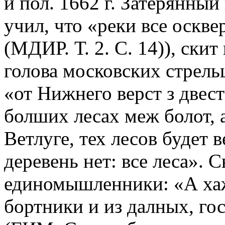
й пол. 1662 г. Затерянный
учил, что «реки все оскве
(МДИР. Т. 2. С. 14)), ски
голова московских стрель
«от Нижнего верст з двес
болших лесах меж болот, а
Ветлуге, тех лесов будет в
деревень нет: все леса». 
единомышленники: «А ха
бортники и из далных, гос