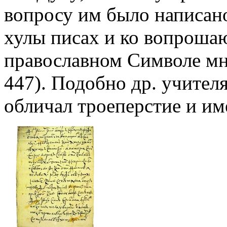
вопросу им было написан
хулы писах и ко вопроша
православном Символе мно
447). Подобно др. учителя
обличал троеперстие и им