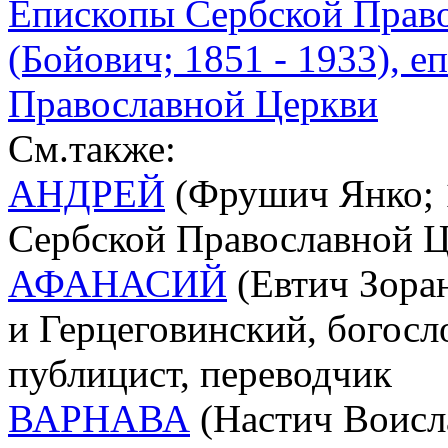
Епископы Сербской Прав
(Бойович; 1851 - 1933), 
Православной Церкви
См.также:
АНДРЕЙ
(Фрушич Янко; 1
Сербской Православной 
АФАНАСИЙ
(Евтич Зоран
и Герцеговинский, богосл
публицист, переводчик
ВАРНАВА
(Настич Воисла