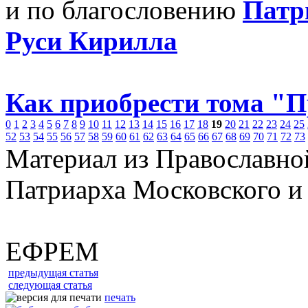
и по благословению
Патр
Руси Кирилла
Как приобрести тома "
0
1
2
3
4
5
6
7
8
9
10
11
12
13
14
15
16
17
18
19
20
21
22
23
24
25
52
53
54
55
56
57
58
59
60
61
62
63
64
65
66
67
68
69
70
71
72
73
Материал из Православно
Патриарха Московского и
ЕФРЕМ
предыдущая статья
следующая статья
печать