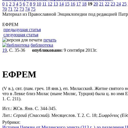
0
1
2
3
4
5
6
7
8
9
10
11
12
13
14
15
16
17
18
19
20
21
22
23
24
25
70
71
72
73
74
75
Материал из Православной Энциклопедии под редакцией Патр
ЕФРЕМ
предыдущая статья
следующая статья
печать
библиотека
19
, С. 35-36
опубликовано:
9 сентября 2013г.
ЕФРЕМ
(V в.), свт. (пам. греч. 18 янв.), еп. Миласский. Житие святог
что в Левке близ Милас (ныне Миляс, Турция) была ц. во имя Еф
1. С. 211).
Ист.: ЖСв. Янв. С. 344-345.
Лит.:
Сергий (Спасский).
Месяцеслов. Т. 2. С. 18;
Σωφρόνιος (Εὐσ
Рубрики:
История Церкви от Миланского эдикта (313 г. ) до разделения Ц