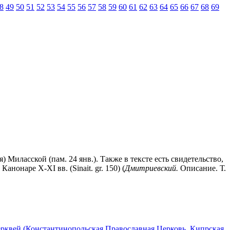
8
49
50
51
52
53
54
55
56
57
58
59
60
61
62
63
64
65
66
67
68
69
) Миласской (пам. 24 янв.). Также в тексте есть свидетельство,
нонаре X-XI вв. (Sinait. gr. 150) (
Дмитриевский.
Описание. Т.
рквей (Константинопольская Православная Церковь, Кипрская