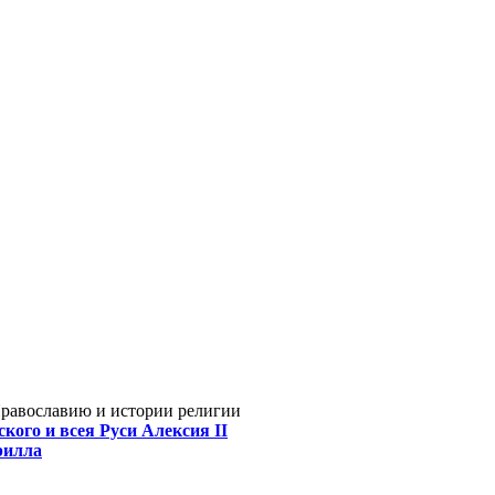
Православию и истории религии
кого и всея Руси Алексия II
рилла