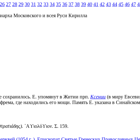
26
27
28
29
30
31
32
33
34
35
36
37
38
39
40
41
42
43
44
45
46
47
4
иарха Московского и всея Руси Кирилла
о не сохранилось. Е. упомянут в Житии прп.
Ксении
(в миру Евсевия
рема, где находились его мощи. Память Е. указана в Синайском Ка
τρατιάδης).
῾Αϒιολόϒιον. Σ. 159.
ерквей (1054 г. ). Епископат
Святые Греческих Православных Це