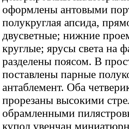
оформлены антовыми порт
полукруглая апсида, прямо
двусветные; нижние прое
круглые; ярусы света на 
разделены поясом. В про
поставлены парные полу
антаблемент. Оба четвери
прорезаны высокими стре
обрамленными пилястров
купол увенчан миниатюрн