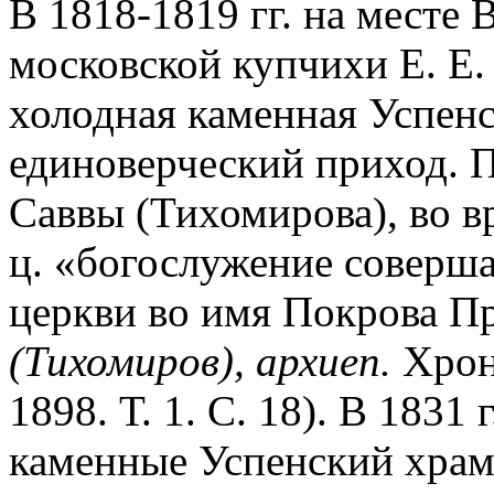
В 1818-1819 гг. на месте 
московской купчихи Е. Е.
холодная каменная Успенск
единоверческий приход. 
Саввы (Тихомирова), во в
ц. «богослужение соверша
церкви во имя Покрова П
(Тихомиров), архиеп.
Хрони
1898. Т. 1. С. 18). В 1831
каменные Успенский храм