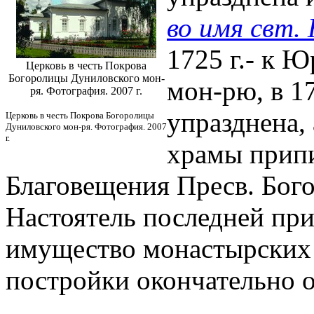
во имя свт.
1725 г.- к 
Церковь в честь Покрова
Богоролицы Дуниловского мон-
мон-рю, в 17
ря. Фотография. 2007 г.
упразднена,
Церковь в честь Покрова Богоролицы
Дуниловского мон-ря. Фотография. 2007
г.
храмы припи
Благовещения Пресв. Бого
Настоятель последней при
имущество монастырских х
постройки окончательно 