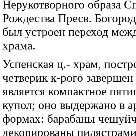
Нерукотворного образа Сп
Рождества Пресв. Богород
был устроен переход межд
храма.
Успенская ц.- храм, постр
четверик к-рого заверше
является компактное пят
купол; оно выдержано в а
формах: барабаны чешуйч
декорированы пилястрами