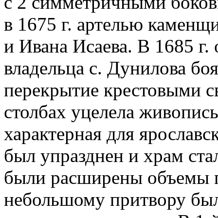
с 2 симметричными боко
в 1675 г. артелью каменщ
и Ивана Исаева. В 1685 г.
владельца с. Дунилова бо
перекрытие крестовыми св
столбах уцелела живопись 
характерная для ярославск
был упразднен и храм ста
были расширены объемы пр
небольшому притвору был