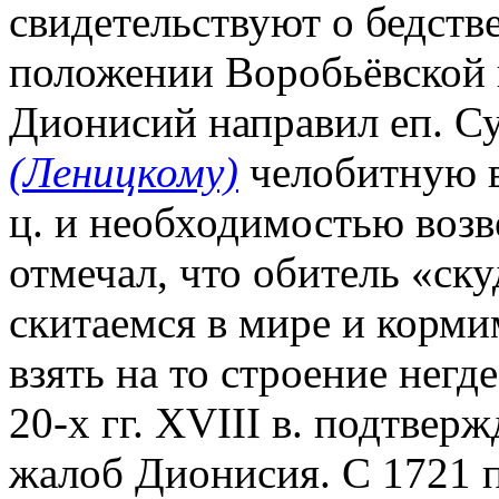
свидетельствуют о бедст
положении Воробьёвской пу
Дионисий направил еп. С
(Леницкому)
челобитную в
ц. и необходимостью возв
отмечал, что обитель «ск
скитаемся в мире и корм
взять на то строение нег
20-х гг. XVIII в. подтве
жалоб Дионисия. С 1721 п