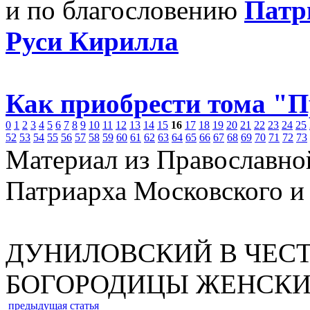
и по благословению
Патр
Руси Кирилла
Как приобрести тома "
0
1
2
3
4
5
6
7
8
9
10
11
12
13
14
15
16
17
18
19
20
21
22
23
24
25
52
53
54
55
56
57
58
59
60
61
62
63
64
65
66
67
68
69
70
71
72
73
Материал из Православно
Патриарха Московского и
ДУНИЛОВСКИЙ В ЧЕСТ
БОГОРОДИЦЫ ЖЕНСК
предыдущая статья