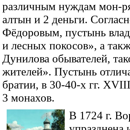
различным нуждам мон-ря 
алтын и 2 деньги. Соглас
Фёдоровым, пустынь вла
и лесных покосов», а так
Дунилова обывателей, так
жителей». Пустынь отлич
братии, в 30-40-х гг. XVII
3 монахов.
В 1724 г. Во
упразднена 