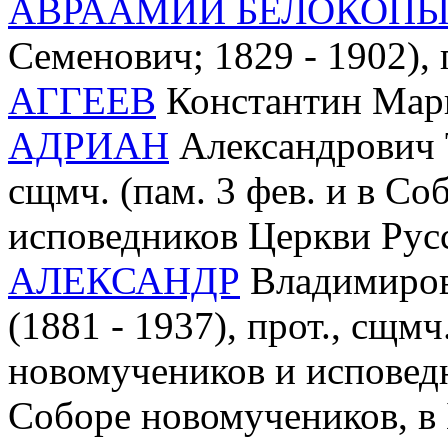
АВРААМИЙ БЕЛОКОП
Семенович; 1829 - 1902), 
АГГЕЕВ
Константин Марк
АДРИАН
Александрович Т
сщмч. (пам. 3 фев. и в С
исповедников Церкви Рус
АЛЕКСАНДР
Владимиров
(1881 - 1937), прот., сщмч.
новомучеников и исповед
Соборе новомучеников, в