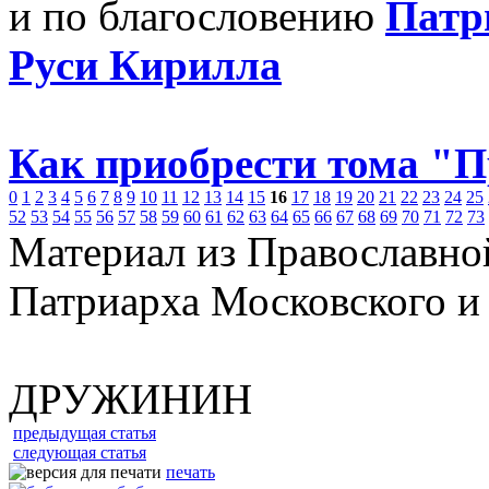
и по благословению
Патр
Руси Кирилла
Как приобрести тома "
0
1
2
3
4
5
6
7
8
9
10
11
12
13
14
15
16
17
18
19
20
21
22
23
24
25
52
53
54
55
56
57
58
59
60
61
62
63
64
65
66
67
68
69
70
71
72
73
Материал из Православно
Патриарха Московского и
ДРУЖИНИН
предыдущая статья
следующая статья
печать