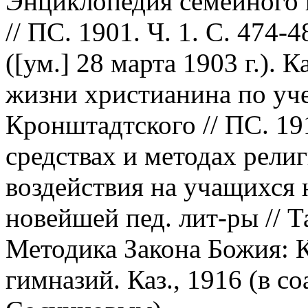
Энциклопедия семейного в
// ПС. 1901. Ч. 1. С. 474
([ум.] 28 марта 1903 г.). 
жизни христианина по уч
Кронштадтского // ПС. 191
средствах и методах рели
воздействия на учащихся
новейшей пед. лит-ры // Та
Методика Закона Божия: К
гимназий. Каз., 1916 (в со