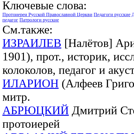
Ключевые слова:
Протоиереи Русской Православной Церкви
Педагоги русские
Д
педагог
Патрологи русские
См.также:
ИЗРАИЛЕВ
[Налётов] Ари
1901), прот., историк, ис
колоколов, педагог и аку
ИЛАРИОН
(Алфеев Григо
митр.
АБРЮЦКИЙ
Дмитрий Сте
протоиерей