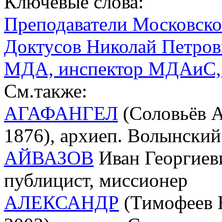
Ключевые слова:
Преподаватели Московск
Доктусов Николай Петрови
МДА, инспектор МДАиС, 
См.также:
АГАФАНГЕЛ
(Соловьёв А
1876), архиеп. Волынски
АЙВАЗОВ
Иван Георгиеви
публицист, миссионер
АЛЕКСАНДР
(Тимофеев 