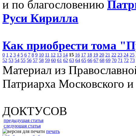
и по благословению
Патр
Руси Кирилла
Как приобрести тома "
0
1
2
3
4
5
6
7
8
9
10
11
12
13
14
15
16
17
18
19
20
21
22
23
24
25
52
53
54
55
56
57
58
59
60
61
62
63
64
65
66
67
68
69
70
71
72
73
Материал из Православно
Патриарха Московского и
ДОКТУСОВ
предыдущая статья
следующая статья
печать