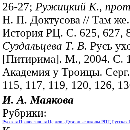
26-27;
Ружицкий
К
.
,
про
Н. П. Доктусова // Там же.
История РЦ. С. 625, 627, 
Суздальцева
Т
.
В
. Русь у
[Питирима]. М., 2004. С. 
Академия у Троицы. Серг. П
115, 117, 119, 120, 126, 13
И. А.
Маякова
Рубрики:
Русская Православная Церковь
Духовные школы РПЦ
Русская 