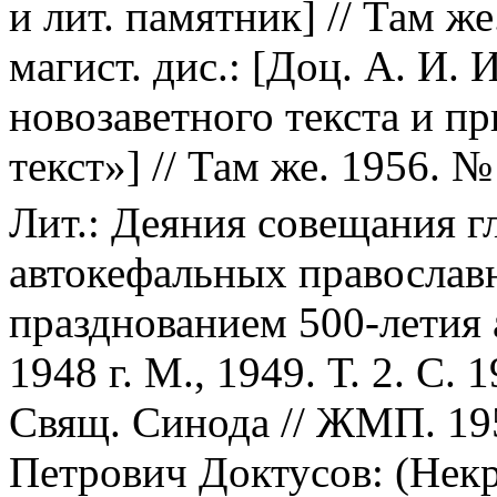
и лит. памятник] // Там же
магист. дис.: [Доц. А. И.
новозаветного текста и п
текст»] // Там же. 1956. № 
Лит.: Деяния совещания г
автокефальных православн
празднованием 500-летия
1948 г. М., 1949. Т. 2. С.
Свящ. Синода // ЖМП. 195
Петрович Доктусов: (Некро