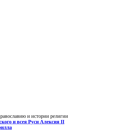
Православию и истории религии
кого и всея Руси Алексия II
рилла