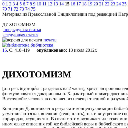
0
1
2
3
4
5
6
7
8
9
10
11
12
13
14
15
16
17
18
19
20
21
22
23
24
25
70
71
72
73
74
75
Материал из Православной Энциклопедии под редакцией Патр
ДИХОТОМИЗМ
предыдущая статья
следующая статья
печать
библиотека
15
, С. 418-419
опубликовано:
13 июля 2012г.
ДИХОТОМИЗМ
[от греч. διχοτομέω - разделять на 2 части], христ. антропол
формулироваться доктринально. Характерный пример доктрин
Восточной»: человек «составлен из невещественной и разумной 
Концепция Д. возникает в результате концептуализации библей
усматриваются как внешние (тело, плоть), так и внутренние со
«природа», «сущность». В связи с этим возникает иллюзия мни
ином языке описания той же библейской веры и библейского ви