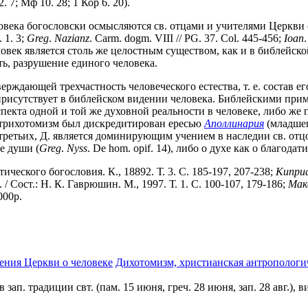
. 7; Мф 10. 28; 1 Кор 6. 20).
овека богословски осмысляются св. отцами и учителями Церкви 
. 1. 3;
Greg
.
Nazianz
. Carm. dogm. VIII // PG. 37. Col. 445-456;
Ioan
 человек является столь же целостным существом, как и в библейс
ть, разрушение единого человека.
рждающей трехчастность человеческого естества, т. е. состав ег
рисутствует в библейском видении человека. Библейскими пример
пекта одной и той же духовной реальности в человеке, либо же п
х, трихотомизм был дискредитирован ересью
Аполлинария
(младшег
етьих, Д. является доминирующим учением в наследии св. отцов
ле души (
Greg
.
Nyss
. De hom. opif. 14), либо о духе как о благодат
ческого богословия. К., 18892. Т. 3. С. 185-197, 207-238;
Кипри
/ Сост.: Н. К. Гаврюшин. М., 1997. Т. 1. С. 100-107, 179-186;
Мак
000р.
ения Церкви о человеке
Дихотомизм, христианская антропологи
в зап. традиции свт. (пам. 15 июня, греч. 28 июня, зап. 28 авг.)