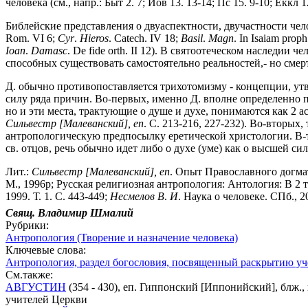
человека (см., напр.: Быт 2. 7; Иов 13. 13-14; Пс 15. 9-10; Еккл 12
Библейские представления о двуаспектности, двучастности чел
Rom. VI 6;
Сyr
.
Hieros
. Catech. IV 18;
Basil
.
Magn
. In Isaiam proph
Ioan
.
Damasc
. De fide orth. II 12). В святоотеческом наследии
способных существовать самостоятельно реальностей,- но смер
Д. обычно противопоставляется трихотомизму - концепции, утве
силу ряда причин. Во-первых, именно Д. вполне определенно п
но и эти места, трактующие о душе и духе, понимаются как 2 ас
Сильвестр [Малеванский],
еп
. С. 213-216, 227-232). Во-вторы
антропологическую предпосылку еретической христологии. В-тр
св. отцов, речь обычно идет либо о духе (уме) как о высшей си
Лит.:
Сильвестр
[Малеванский],
еп
. Опыт Православного догмати
М., 1996р; Русская религиозная антропология: Антология: В 2 т. 
1999. Т. 1. С. 443-449;
Несмелов
В
.
И
. Наука о человеке. СПб., 2
Свящ.
Владимир
Шмалий
Рубрики:
Антропология (Творение и назначение человека)
Ключевые слова:
Антропология, раздел богословия, посвященный раскрытию уч
См.также:
АВГУСТИН
(354 - 430), еп. Гиппонский [Иппонийский], блж., 
учителей Церкви