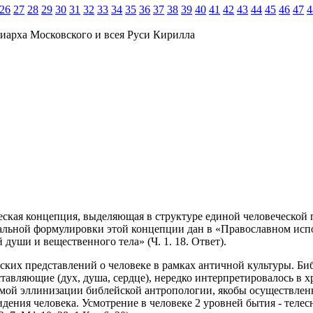
26
27
28
29
30
31
32
33
34
35
36
37
38
39
40
41
42
43
44
45
46
47
4
иарха Московского и всея Руси Кирилла
огическая концепция, выделяющая в структуре единой человеческ
альной формулировки этой концепции дан в «Православном исп
души и вещественного тела» (Ч. 1. 18. Ответ).
ских представлений о человеке в рамках античной культуры. Биб
ставляющие (дух, душа, сердце), нередко интерпретировалось в 
мой эллинизации библейской антропологии, якобы осуществленно
дения человека. Усмотрение в человеке 2 уровней бытия - телес