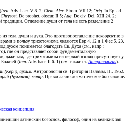
(
Iren
. Adv. haer. V 8. 2;
Clem
.
Alex
. Strom. VII 12;
Orig
. In Ep. ad
.
Chrysost
. De prophet. obscur. II 5;
Aug
. De civ. Dei. XIII 24. 2;
кой традиции. Отделение души от тела не есть разделение 2
о из тела, души и духа. Это противопоставление некорректно в
ами в пользу трихотомизма являются Евр 4. 12 и 1 Фес 5. 23,
од духом понимается благодать Св. Духа (см., напр.:
о), где он представляет собой фундаментальную
; даже там, где трихотомизм на первый взгляд присутствует у
и Божией (
Iren
. Adv. haer. II 6. 1) (см. также ст.
Антропология
).
ан
(Керн),
архим
. Антропология св. Григория Паламы. П., 1952.
арий
(Булгаков),
митр
. Православно-догматическое богословие.
ческая концепция
, виднейший латинский богослов, философ, один из великих зап.