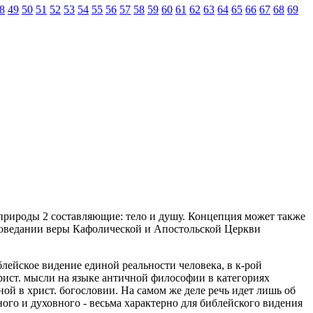
8
49
50
51
52
53
54
55
56
57
58
59
60
61
62
63
64
65
66
67
68
69
ой природы 2 составляющие: тело и душу. Концепция может также
оведании веры Кафолической и Апостольской Церкви
лейское видение единой реальности человека, в к-рой
христ. мысли на языке античной философии в категориях
й в христ. богословии. На самом же деле речь идет лишь об
ного и духовного - весьма характерно для библейского видения