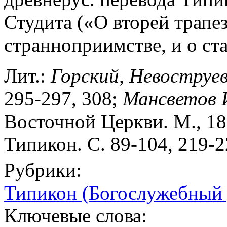
Студита («О вторей трапе
странноприимстве, и о ст
Лит.:
Горский,
Невоструе
295-297, 308;
Мансветов
Восточной Церкви. М., 18
Типикон. С. 89-104, 219-2
Рубрики:
Типикон (Богослужебный 
Ключевые слова: