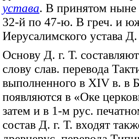
устава
. В принятом ныне
32-й по 47-ю. В греч. и ю
Иерусалимского устава Д. 
Основу Д. г. Т. составляю
слову слав. перевода Так
выполненного в XIV в. в Б
появляются в «Оке церковн
затем и в 1-м рус. печатно
состав Д. г. Т. входят так
древнерус. перевода Типи