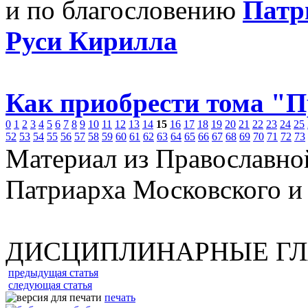
и по благословению
Патр
Руси Кирилла
Как приобрести тома "
0
1
2
3
4
5
6
7
8
9
10
11
12
13
14
15
16
17
18
19
20
21
22
23
24
25
52
53
54
55
56
57
58
59
60
61
62
63
64
65
66
67
68
69
70
71
72
73
Материал из Православно
Патриарха Московского и
ДИСЦИПЛИНАРНЫЕ Г
предыдущая статья
следующая статья
печать