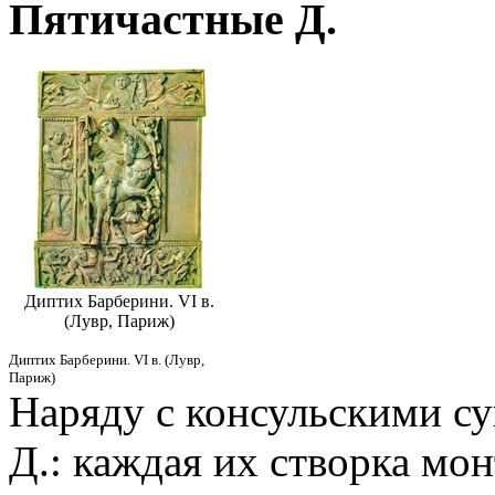
Пятичастные Д.
Диптих Барберини. VI в.
(Лувр, Париж)
Диптих Барберини. VI в. (Лувр,
Париж)
Наряду с консульскими су
Д.: каждая их створка мон