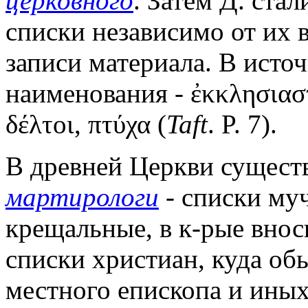
церковного
. Затем Д. ста
списки независимо от их 
записи материала. В исто
наименования - ἐκκλησιαστ
δέλτοι, πτύχα (
Taft
. P. 7).
В древней Церкви существ
мартирологи
- списки муч
крещальные, в к-рые вно
списки христиан, куда о
местного епископа и иных