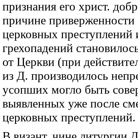
признания его христ. доб
причине приверженности к
церковных преступлений 
грехопадений становилос
от Церкви (при действит
из Д. производилось непр
усопших могло быть сове
выявленных уже после сме
церковных преступлений.
В визант. чине литургии Д