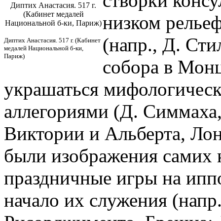
створки консу
Диптих Анастасия. 517 г.
(Кабинет медалей
низком релье
Национальной б-ки, Париж)
(напр., Д. Сти
Диптих Анастасия. 517 г. (Кабинет
медалей Национальной б-ки,
Париж)
собора в Монц
украшаться мифологичес
аллегориями (Д. Симмаха, 
Виктории и Альберта, Ло
были изображения самих 
праздничные игры на ипп
начало их служения (напр.