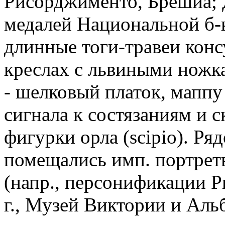
Рисорджименто, Брешиа; Д
медалей Национальной б-
длинные тоги-травеи конс
креслах с львиными ножка
- шелковый платок, маппу 
сигнала к состязаниям и 
фигурки орла (scipio). Р
помещались имп. портрет
(напр., персонификации Р
г., Музей Виктории и Аль