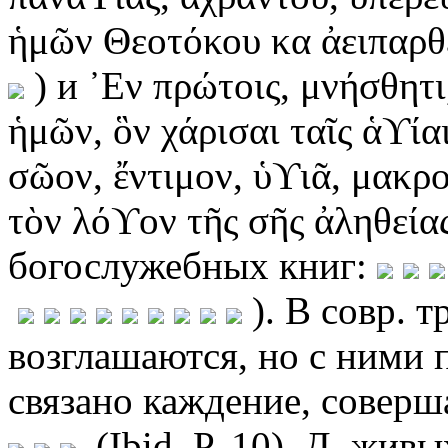
ἡμῶν Θεοτόκου κα ἀειπαρθ
) и ᾿Εν πρώτοις, μνήσθητι
ἡμῶν, ὃν χάρισαι ταῖς ἁϒία
σῶον, ἔντιμον, ὑϒιᾶ, μακρ
τὸν λόϒον τῆς σῆς ἀληθείας
богослужебных книг:
). В совр. 
возглашаются, но с ними
связано каждение, соверш
(Ibid. P. 10). Д. живы