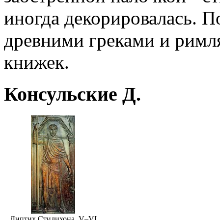
иногда декорировалась. П
древними греками и римля
книжек.
Консульские Д.
Диптих Стилихона. V–VI