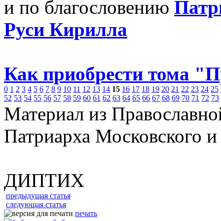
и по благословению
Патр
Руси Кирилла
Как приобрести тома "
0
1
2
3
4
5
6
7
8
9
10
11
12
13
14
15
16
17
18
19
20
21
22
23
24
25
52
53
54
55
56
57
58
59
60
61
62
63
64
65
66
67
68
69
70
71
72
73
Материал из Православно
Патриарха Московского и
ДИПТИХ
предыдущая статья
следующая статья
печать