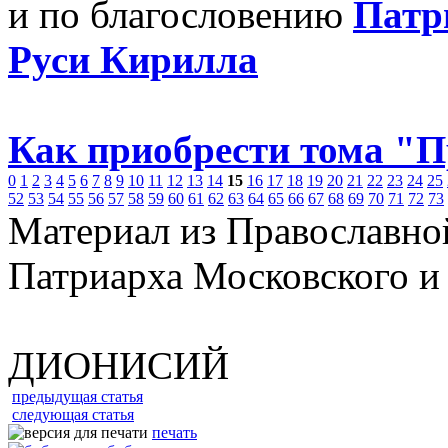
и по благословению
Патр
Руси Кирилла
Как приобрести тома "
0
1
2
3
4
5
6
7
8
9
10
11
12
13
14
15
16
17
18
19
20
21
22
23
24
25
52
53
54
55
56
57
58
59
60
61
62
63
64
65
66
67
68
69
70
71
72
73
Материал из Православно
Патриарха Московского и
ДИОНИСИЙ
предыдущая статья
следующая статья
печать