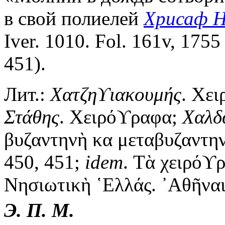
в свой полиелей
Хрисаф 
Iver. 1010. Fol. 161v, 1755 
451).
Лит.:
Χατζηϒιακουμής
. Χει
Στάθης
. Χειρόϒραφα;
Χαλδ
βυζαντηνὴ κα μεταβυζαντην
450, 451;
idem
. Τὰ χειρόϒρ
Νησιωτικὴ ῾Ελλάς. ᾿Αθῆναι, 
Э. П. М.