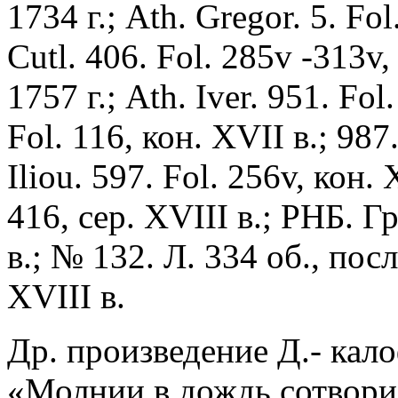
1734 г.; Ath. Gregor. 5. Fol
Cutl. 406. Fol. 285v -313v, 
1757 г.; Ath. Iver. 951. Fol
Fol. 116, кон. XVII в.; 987
Iliou. 597. Fol. 256v, кон
416, сер. XVIII в.; РНБ. Г
в.; № 132. Л. 334 об., посл
XVIII в.
Др. произведение Д.- кал
«Молнии в дождь сотвори»