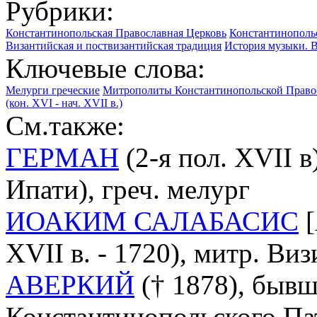
Рубрики:
Константинопольская Православная Церковь
Константинопольс
Византийская и поствизантийская традиция
История музыки. В
Ключевые слова:
Мелурги греческие
Митрополиты Константинопольской Право
(кон. XVI - нач. ХVII в.)
См.также:
ГЕРМАН
(2-я пол. XVII в
Ипати), греч. мелург
ИОАКИМ САЛАБАСИС
[
XVII в. - 1720), митр. Ви
АВЕРКИЙ
(† 1878), быв
Константинопольского Па