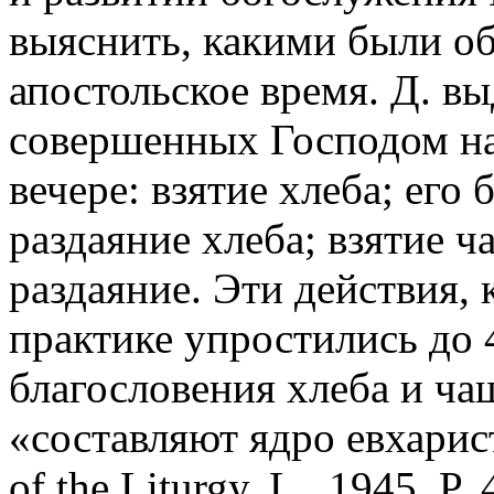
выяснить, какими были о
апостольское время. Д. вы
совершенных Господом на
вечере: взятие хлеба; его
раздаяние хлеба; взятие ч
раздаяние. Эти действия, 
практике упростились до 
благословения хлеба и ча
«составляют ядро евхарис
of the Liturgy. L., 1945.