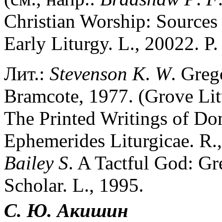
Christian Worship: Sources
Early Liturgy. L., 20022. P.
Лит.:
Stevenson
K
.
W
. Greg
Bramcote, 1977. (Grove Lit
The Printed Writings of Do
Ephemerides Liturgicae. R.,
Bailey
S
. A Tactful God: G
Scholar. L., 1995.
С. Ю.
Акишин