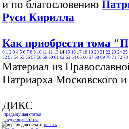
и по благословению
Патр
Руси Кирилла
Как приобрести тома "
0
1
2
3
4
5
6
7
8
9
10
11
12
13
14
15
16
17
18
19
20
21
22
23
24
25
52
53
54
55
56
57
58
59
60
61
62
63
64
65
66
67
68
69
70
71
72
73
Материал из Православно
Патриарха Московского и
ДИКС
предыдущая статья
следующая статья
печать