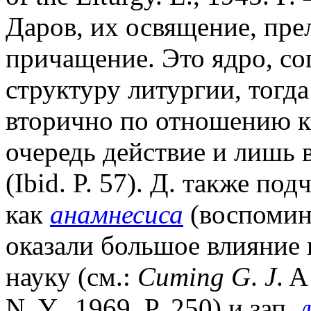
Даров, их освящение, пре
причащение. Это ядро, сог
структуру литургии, тогд
вторично по отношению к 
очередь действие и лишь 
(Ibid. P. 57). Д. также п
как
анамнесиса
(воспомина
оказали большое влияние 
науку (см.:
Cuming G
.
J
. A
N. Y., 1969. P. 250) и зап.