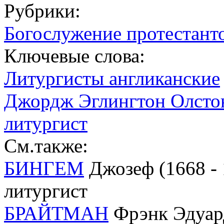
Рубрики:
Богослужение протестанто
Ключевые слова:
Литургисты англиканские
Джордж Эглингтон Олстон;
литургист
См.также:
БИНГЕМ
Джозеф (1668 - 1
литургист
БРАЙТМАН
Фрэнк Эдуард