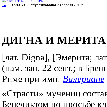
библиотека
14
, С. 658-659
опубликовано:
23 апреля 2012г.
ДИГНА И МЕРИТА
[лат. Digna], [Эмерита; ла
(пам. зап. 22 сент.; в Бре
Риме при имп.
Валериане
«Страсти» мучениц состав
Бенедиктом по просьбе кл