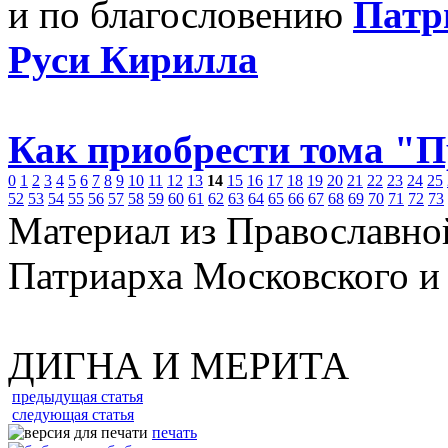
и по благословению
Патр
Руси Кирилла
Как приобрести тома "
0
1
2
3
4
5
6
7
8
9
10
11
12
13
14
15
16
17
18
19
20
21
22
23
24
25
52
53
54
55
56
57
58
59
60
61
62
63
64
65
66
67
68
69
70
71
72
73
Материал из Православно
Патриарха Московского и
ДИГНА И МЕРИТА
предыдущая статья
следующая статья
печать