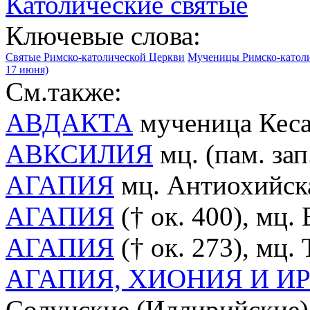
Католические святые
Ключевые слова:
Святые Римско-католической Церкви
Мученицы Римско-катол
17 июня)
См.также:
АВДАКТА
мученица Кесар
АВКСИЛИЯ
мц. (пам. зап.
АГАПИЯ
мц. Антиохийская
АГАПИЯ
(† ок. 400), мц. 
АГАПИЯ
(† ок. 273), мц. 
АГАПИЯ, ХИОНИЯ И И
Солунские (Иллирийские) (п