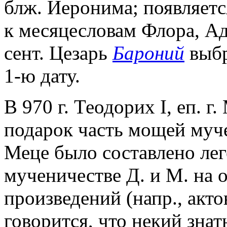
блж. Иеронима; появляетс
к месяцесловам Флора, Ад
сент. Цезарь
Бароний
выбр
1-ю дату.
В 970 г. Теодорих I, еп. г
подарок часть мощей муче
Меце было составлено лег
мученичестве Д. и М. на 
произведений (напр., акто
говорится, что некий зна