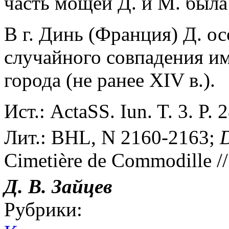
часть мощей Д. и М. была
В г. Динь (Франция) Д. ос
случайного совпадения и
города (не ранее XIV в.).
Ист.: ActaSS. Iun. T. 3. P. 
Лит.: BHL, N 2160-2163;
Cimetière de Commodille // 
Д. В.
Зайцев
Рубрики: