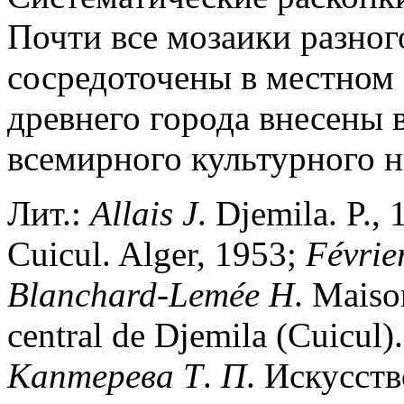
Почти все мозаики разног
сосредоточены в местном
древнего города внесены в
всемирного культурного
Лит.:
Allais
J
. Djemila. P.,
Cuicul. Alger, 1953;
F
é
vrie
Blanchard-Lem
é
e
H
. Maiso
central de Djemila (Cuicul)
Каптерева
Т
.
П
. Искусст