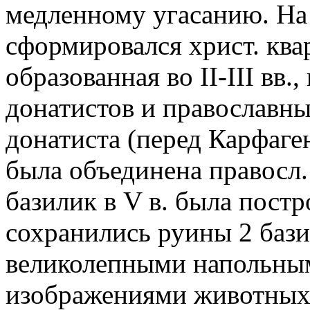
медленному угасанию. На ю
сформировался христ. ква
образованная во II-III вв.,
донатистов и православны
донатиста (перед Карфаге
была объединена правосл.
базилик в V в. была постр
сохранились руины 2 бази
великолепными напольны
изображениями животных