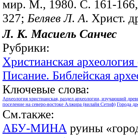
мир. М., 1980. С. 161-166,
327;
Беляев
Л
.
А
. Христ. д
Л. К.
Масиель
Санчес
Рубрики:
Христианская археология 
Писание. Библейская архе
Ключевые слова:
Археология христианская, раздел археологии, изучающий древ
поселение на северо-востоке Алжира (вилайя Сетиф)
Города д
См.также:
АБУ-МИНА
руины «город