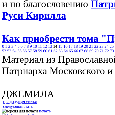
и по благословению
Патр
Руси Кирилла
Как приобрести тома "
0
1
2
3
4
5
6
7
8
9
10
11
12
13
14
15
16
17
18
19
20
21
22
23
24
25
52
53
54
55
56
57
58
59
60
61
62
63
64
65
66
67
68
69
70
71
72
73
Материал из Православно
Патриарха Московского и
ДЖЕМИЛА
предыдущая статья
следующая статья
печать