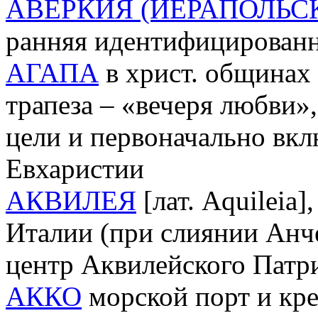
АВЕРКИЯ (ИЕРАПОЛЬС
ранняя идентифицированн
АГАПА
в христ. общинах 
трапеза – «вечеря любви»
цели и первоначально вк
Евхаристии
АКВИЛЕЯ
[лат. Aquileia]
Италии (при слиянии Анче
центр Аквилейского Патр
АККО
морской порт и кре