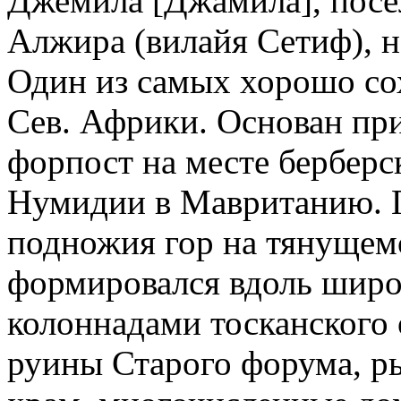
Джемила́ [Джамила], посе
Алжира (вилайя Сетиф), на
Один из самых хорошо со
Сев. Африки. Основан при
форпост на месте берберс
Нумидии в Мавританию. Го
подножия гор на тянущемс
формировался вдоль широ
колоннадами тосканского 
руины Старого форума, ры