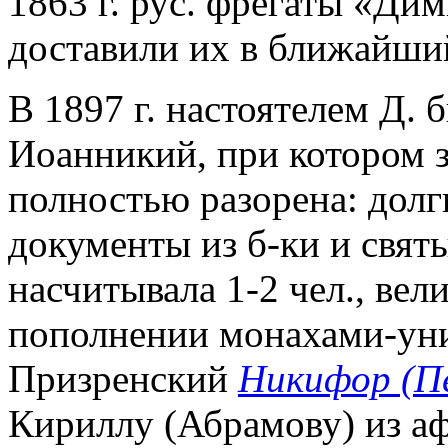
1863 г. рус. фрегаты «Ди
доставили их в ближайший
В 1897 г. настоятелем Д. 
Иоанникий, при котором з
полностью разорена: долг
документы из б-ки и свят
насчитывала 1-2 чел., вел
пополнении монахами-униа
Призренский
Никифор (П
Кириллу (Абрамову) из аф