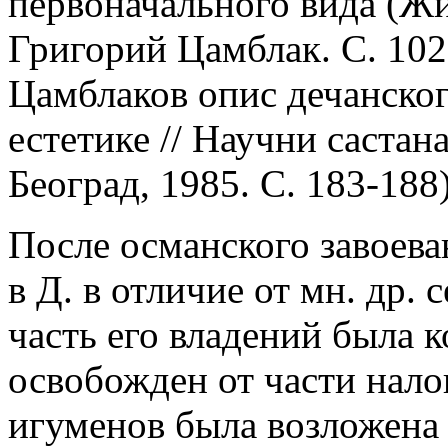
первоначального вида (Жи
Григорий Цамблак. С. 10
Цамблаков опис дечанског
естетике // Научни састан
Београд, 1985. С. 183-188)
После османского завоев
в Д. в отличие от мн. др. 
часть его владений была 
освобожден от части налог
игуменов была возложена 