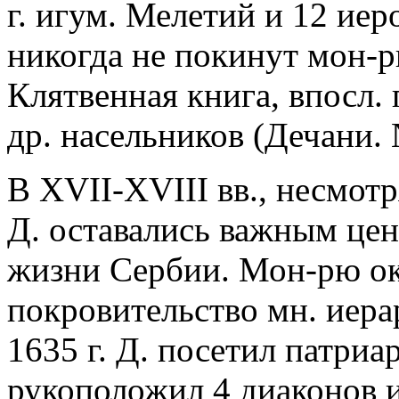
г. игум. Мелетий и 12 иер
никогда не покинут мон-рь
Клятвенная книга, впосл.
др. насельников (Дечани. 
В XVII-XVIII вв., несмот
Д. оставались важным це
жизни Сербии. Мон-рю о
покровительство мн. иера
1635 г. Д. посетил патри
рукоположил 4 диаконов и