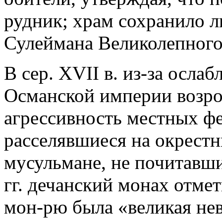
рудник; храм сохранило л
Сулеймана Великолепного
В сер. XVII в. из-за осла
Османской империи возро
агрессивность местных ф
расселявшиеся на окрест
мусульмане, не почитавши
гг. дечанский монах отмет
мон-рю была «великая нев