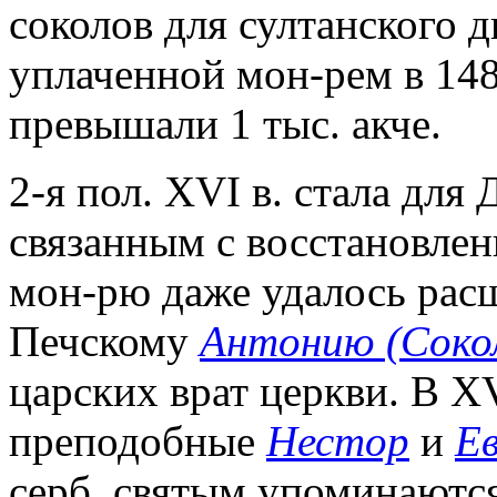
соколов для султанского д
уплаченной мон-рем в 1485
превышали 1 тыс. акче.
2-я пол. XVI в. стала для
связанным с восстановле
мон-рю даже удалось рас
Печскому
Антонию (Соко
царских врат церкви. В XV
преподобные
Нестор
и
Е
серб. святым упоминаютс