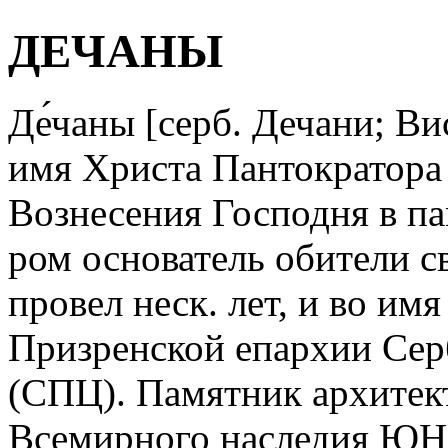
ДЕЧАНЫ
Де́чаны [серб. Дечани; Ви
имя Христа Пантократора 
Вознесения Господня в пам
ром основатель обители св
провел неск. лет, и во им
Призренской епархии Сер
(СПЦ). Памятник архитект
Всемирного наследия ЮН