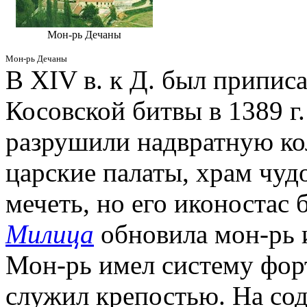
Мон-рь Дечаны
Мон-рь Дечаны
В XIV в. к Д. был припис
Косовской битвы в 1389 г.
разрушили надвратную ко
царские палаты, храм чуд
мечеть, но его иконостас б
Милица
обновила мон-рь и
Мон-рь имел систему фо
служил крепостью. На со