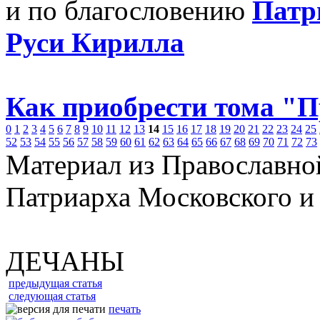
и по благословению
Патр
Руси Кирилла
Как приобрести тома "
0
1
2
3
4
5
6
7
8
9
10
11
12
13
14
15
16
17
18
19
20
21
22
23
24
25
52
53
54
55
56
57
58
59
60
61
62
63
64
65
66
67
68
69
70
71
72
73
Материал из Православно
Патриарха Московского и
ДЕЧАНЫ
предыдущая статья
следующая статья
печать