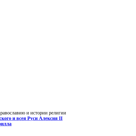
Православию и истории религии
кого и всея Руси Алексия II
рилла