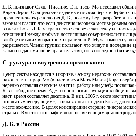
Д. Б. признают Свящ. Писание. Т. н. прор. Мо передавал общин
Карен Зерби. Официально изданные письма Берга к Зерби считаю
предшествовать революция Д. Б., поэтому Берг разработал план
законы и гласит, что если действия человека мотивированы бес
в глазах Бога. Д. Б. уверены, что человеческая сексуальность
отношений между любыми достигшими совершеннолетия лицами, д
вообще никаких возрастных ограничений. Муж. гомосексуализм
разрешается. Члены группы полагают, что живут в последние в
к-рый создаст мировое правительство, но в последней битве бу
Структура и внутренняя организация
Центр секты находится в Цюрихе. Основу иерархии составляю
наконец т. н. прор. Мо (в наст. время Мать Мария (Карен Зерби
нередко оставляя светские занятия, работу или учебу, посвящ
Б. в свободное время. Адм. и пастырские функции в общине вы
наст. время составляет десятина. В нач. 2005 г. секта насчиты
что лгать «неверующим», чтобы «защитить дело Бога», допуст
местонахождение. В целях конспирации старшие лидеры меняю
странах. Вместо фотографий лидеров верующим демонстрирую
Д. Б. в России
Первые миссионеры секты появились в России в 1990-1991 гг. 