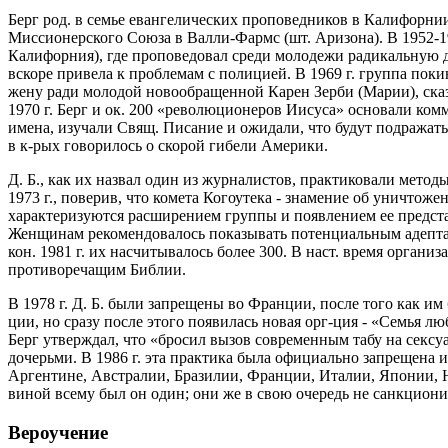
Берг род. в семье евангелических проповедников в Калифорнии;
Миссионерского Союза в Валли-Фармс (шт. Аризона). В 1952-19
Калифорния), где проповедовал среди молодежи радикальную 
вскоре привела к проблемам с полицией. В 1969 г. группа пок
жену ради молодой новообращенной Карен Зерби (Марии), сказа
1970 г. Берг и ок. 200 «революционеров Иисуса» основали ко
имена, изучали Свящ. Писание и ожидали, что будут подражат
в к-рых говорилось о скорой гибели Америки.
Д. Б., как их назвал один из журналистов, практиковали метод
1973 г., поверив, что комета Когоутека - знамение об уничтож
характеризуются расширением группы и появлением ее представ
Женщинам рекомендовалось показывать потенциальным адептам 
кон. 1981 г. их насчитывалось более 300. В наст. время органи
противоречащим Библии.
В 1978 г. Д. Б. были запрещены во Франции, после того как 
ции, но сразу после этого появилась новая орг-ция - «Семья л
Берг утверждал, что «бросил вызов современным табу на сексуа
дочерьми. В 1986 г. эта практика была официально запрещена 
Аргентине, Австралии, Бразилии, Франции, Италии, Японии, 
виной всему был он один; они же в свою очередь не санкцион
Вероучение