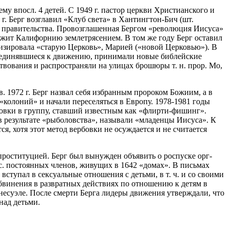
му впосл. 4 детей. С 1949 г. пастор церкви Христианского и
. Берг возглавил «Клуб света» в Хантингтон-Бич (шт.
 правительства. Провозглашенная Бергом «революция Иисуса»
тожит Калифорнию землетрясением. В том же году Берг оставил
лизировала «старую Церковь», Марией («новой Церковью»). В
исоединявшиеся к движению, принимали новые библейские
твования и распространяли на улицах брошюры т. н. прор. Мо,
. 1972 г. Берг назвал себя избранным пророком Божиим, а в
 «колоний» и начали переселяться в Европу. 1978-1981 годы
бовки в группу, ставший известным как «флирти-фишинг».
 результате «рыболовства», называли «младенцы Иисуса». К
ся, хотя этот метод вербовки не осуждается и не считается
проституцией. Берг был вынужден объявить о роспуске орг-
тыс. постоянных членов, живущих в 1642 «домах». В письмах
ступал в сексуальные отношения с детьми, в т. ч. и со своими
обвинения в развратных действиях по отношению к детям в
есуэле. После смерти Берга лидеры движения утверждали, что
над детьми.