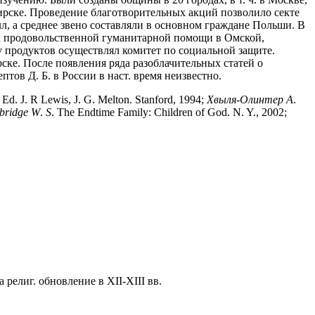
бирске. Проведение благотворительных акций позволило секте
, а среднее звено составляли в основном граждане Польши. В
ем продовольственной гуманитарной помощи в Омской,
у продуктов осуществлял комитет по социальной защите.
ске. После появления ряда разоблачительных статей о
ов Д. Б. в России в наст. время неизвестно.
/ Ed. J. R Lewis, J. G. Melton. Stanford, 1994;
Хвыля-Олинтер
А
.
bridge
W
.
S
. The Endtime Family: Children of God. N. Y., 2002;
религ. обновление в XII-XIII вв.