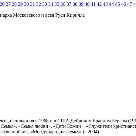
26
27
28
29
30
31
32
33
34
35
36
37
38
39
40
41
42
43
44
45
46
47
4
иарха Московского и всея Руси Кирилла
секта, основанная в 1968 г. в США Дейвидом Брандом Бергом (191
 «Семья», «Семья любви», «Дети Божии», «Служители христианс
тво любви», «Международная семья» (с 2004).