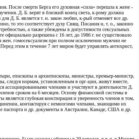
ия. После смерти Берга его духовная «сила» перешла к жене -
чения. Д. Б. верят в близкий конец света, к-рому должна
 Д. Б. является т. н. закон любви, к-рый отменяет все др.
, то это соответствует духу Свящ. Писания и, т. о., законно
 потребностью, а также убеждены в допустимости сексуальных
 официально разрешена с 16 лет, до 1986 г. не существовало
тя жен. гомосексуализм при полном исключении мужчин не
еред этим в течение 7 лет миром будет управлять антихрист,
стыри, епископы и архиепископы, министры, премьер-министр,
ены, следуя нормам, установленным в орг-ции, живут вместе,
тся ассоциированными членами и участвуют в деятельности Д.
 членов сроком на 6 месяцев. Основу финансовой системы в
кты является глубокая конспирация и уверенность членов в том,
уединении, контактируя с немногими членами, знающими их
 паспорта и др. документы в Австралии, Канаде, США и др.
учению. Были созданы общины в 20 городах, в т. ч. в Москве,