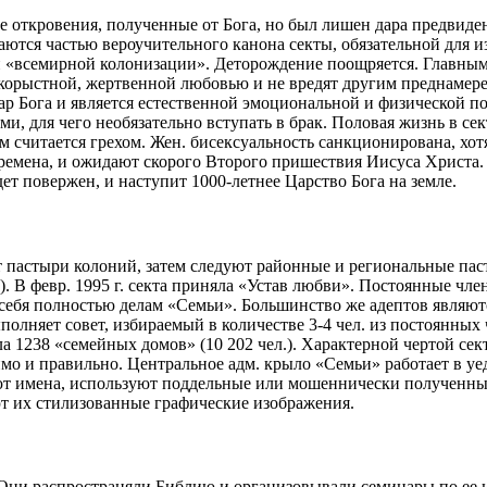
е откровения, полученные от Бога, но был лишен дара предвиден
тся частью вероучительного канона секты, обязательной для изу
 «всемирной колонизации». Деторождение поощряется. Главным для
корыстной, жертвенной любовью и не вредят другим преднамеренно
 - дар Бога и является естественной эмоциональной и физической
ля чего необязательно вступать в брак. Половая жизнь в секте
 считается грехом. Жен. бисексуальность санкционирована, хо
ремена, и ожидают скорого Второго пришествия Иисуса Христа. П
дет повержен, и наступит 1000-летнее Царство Бога на земле.
т пастыри колоний, затем следуют районные и региональные па
)). В февр. 1995 г. секта приняла «Устав любви». Постоянные чл
ая себя полностью делам «Семьи». Большинство же адептов являю
полняет совет, избираемый в количестве 3-4 чел. из постоянных
вала 1238 «семейных домов» (10 202 чел.). Характерной чертой се
имо и правильно. Центральное адм. крыло «Семьи» работает в 
т имена, используют поддельные или мошеннически полученные
т их стилизованные графические изображения.
Они распространяли Библию и организовывали семинары по ее из