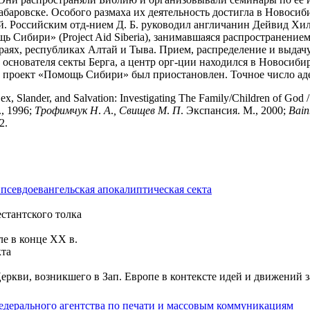
абаровске. Особого размаха их деятельность достигла в Новоси
. Российским отд-нием Д. Б. руководил англичанин Дейвид Хилл
ь Сибири» (Project Aid Siberia), занимавшаяся распространени
раях, республиках Алтай и Тыва. Прием, распределение и выдач
снователя секты Берга, а центр орг-ции находился в Новосибир
проект «Помощь Сибири» был приостановлен. Точное число адепт
Sex, Slander, and Salvation: Investigating The Family/Children of God 
, 1996;
Трофимчук
Н
.
А
.
,
Свищев
М
.
П
. Экспансия. М., 2000;
Bain
2.
 псевдоевангельская апокалиптическая секта
стантского толка
ле в конце XX в.
кта
ркви, возникшего в Зап. Европе в контексте идей и движений за 
едерального агентства по печати и массовым коммуникациям