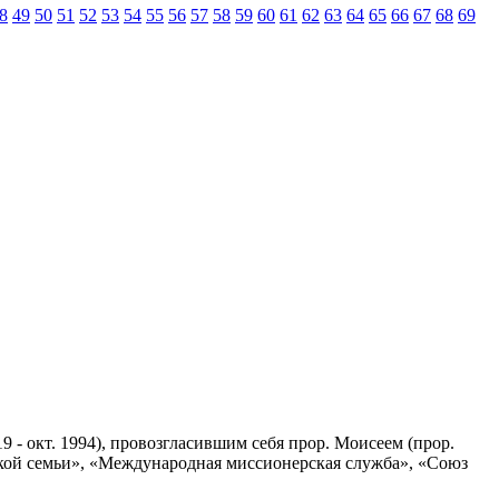
8
49
50
51
52
53
54
55
56
57
58
59
60
61
62
63
64
65
66
67
68
69
9 - окт. 1994), провозгласившим себя прор. Моисеем (прор.
кой семьи», «Международная миссионерская служба», «Союз