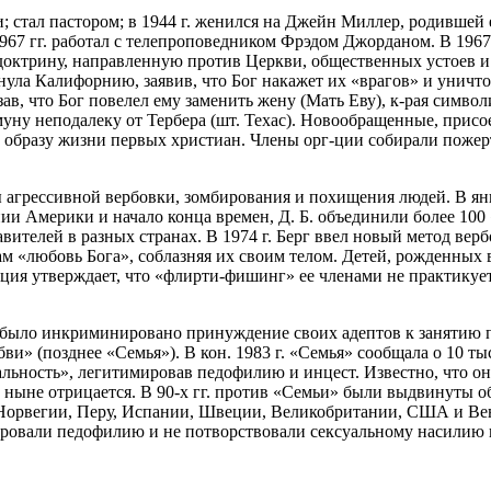
 стал пастором; в 1944 г. женился на Джейн Миллер, родившей е
67 гг. работал с телепроповедником Фрэдом Джорданом. В 1967 г
доктрину, направленную против Церкви, общественных устоев и
инула Калифорнию, заявив, что Бог накажет их «врагов» и унич
в, что Бог повелел ему заменить жену (Мать Еву), к-рая симво
ммуну неподалеку от Тербера (шт. Техас). Новообращенные, пр
ь образу жизни первых христиан. Члены орг-ции собирали пожер
ы агрессивной вербовки, зомбирования и похищения людей. В янв
ении Америки и начало конца времен, Д. Б. объединили более 100
ителей в разных странах. В 1974 г. Берг ввел новый метод вер
«любовь Бога», соблазняя их своим телом. Детей, рожденных в
зация утверждает, что «флирти-фишинг» ее членами не практикует
им было инкриминировано принуждение своих адептов к занятию 
юбви» (позднее «Семья»). В кон. 1983 г. «Семья» сообщала о 10 
льность», легитимировав педофилию и инцест. Известно, что он в
и ныне отрицается. В 90-х гг. против «Семьи» были выдвинуты 
Норвегии, Перу, Испании, Швеции, Великобритании, США и Вен
ировали педофилию и не потворствовали сексуальному насилию 