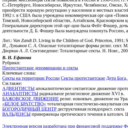
С.-Петербурге, Новосибирске, Иркутске, Челябинске, Омске, Х
приобрести хорошую репутацию у населения и местных властей
1992 г. в США была учреждена некоммерческая орг-ция «Помощ
Томской, Новосибирской областях, Алтайском, Красноярском к
Генеральным директором этой орг-ции была Фейт Фишер, дочь о
деятельности Д. Б. Фишер была вынуждена покинуть Россию, а 
Лит.:
Van
Zandt
D
. Living in the Children of God. Princeton, 1991; 
И
.
,
Лукьянов
С
.
А
. Опасные тоталитарные формы религ. сект. М.
Дворкин
А
.
Л
. Сектоведение: Тоталитарные секты. Н. Новг., 200
В. Н.
Ефанова
Рубрики:
Протестантские деноминации и секты
Ключевые слова:
Секты на территории России
Секты протестантские
Дети Бога,
См.также:
АДВЕНТИСТЫ
апокалиптическое сектантское движение проте
АНАБАПТИСТЫ
радикальное религиозное движение XVI в.
БАЖОВСКОЕ ДВИЖЕНИЕ
религ. новоязыч. движение на Ура
«БЕЛОЕ БРАТСТВО»
тоталитарная гностическо-оккультная се
БОГОРОДИЧНЫЙ ЦЕНТР
деструктивная псевдохрист. секта
ВАЛЬДЕНСЫ
приверженцы еретического течения в католич. Це
Электронная версия разработана при финансовой поддержке Ф