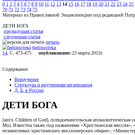
0
1
2
3
4
5
6
7
8
9
10
11
12
13
14
15
16
17
18
19
20
21
22
23
24
25
70
71
72
73
74
75
Материал из Православной Энциклопедии под редакцией Патр
ДЕТИ БОГА
предыдущая статья
следующая статья
печать
библиотека
14
, С. 473-475
опубликовано:
25 марта 2012г.
Содержание
Вероучение
Структура и внутренняя организация
Д. Б. в России
ДЕТИ БОГА
[англ. Children of God], псевдоевангельская апокалиптическая 
Мо). Известна также под названиями «Христианская миссия»,
независимых христианских миссионерских общин», «Министерс