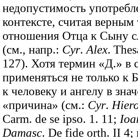
недопустимость употребл
контексте, считая верны
отношения Отца к Сыну с
(см., напр.:
Cyr
.
Alex
. Thes
127). Хотя термин «Д.» в
применяться не только к Б
к человеку и ангелу в зна
«причина» (см.:
Cyr
.
Hier
Carm. de se ipso. 1. 11;
Ioa
Damasc
. De fide orth. II 