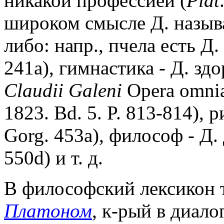
никакой профессией (
Plat
широком смысле Д. называ
либо: напр., пчела есть Д.
241a), гимнастика - Д. здо
Claudii Galeni
Opera omnia 
1823. Bd. 5. P. 813-814), 
Gorg. 453a), философ - Д.
550d) и т. д.
В философский лексикон 
Платоном
, к-рый в диало