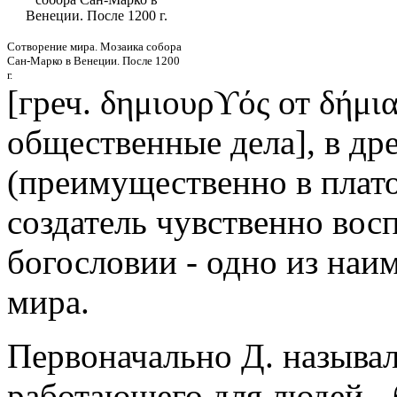
Венеции. После 1200 г.
Сотворение мира. Мозаика собора
Сан-Марко в Венеции. После 1200
г.
[греч. δημιουρϒός от δήμι
общественные дела], в др
(преимущественно в плат
создатель чувственно вос
богословии - одно из наи
мира.
Первоначально Д. называл
работающего для людей,- 