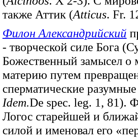
(
Alcinoos
. X 2-3). С миро
также Аттик (
Atticus
. Fr. 
Филон Александрийский
п
- творческой силе Бога (С
Божественный замысел о
материю путем превращен
сперматические разумные
Idem.
De spec. leg. 1, 81)
Логос старейшей и ближа
силой и именовал его «п