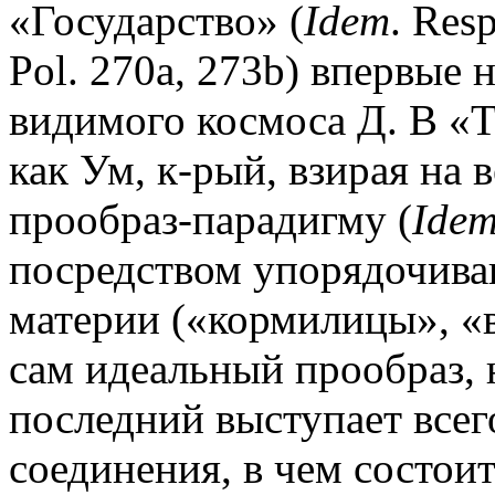
«Государство» (
Idem
. Res
Pol. 270а, 273b) впервые 
видимого космоса Д. В «Т
как Ум, к-рый, взирая на
прообраз-парадигму (
Ide
посредством упорядочива
материи («кормилицы», «
сам идеальный прообраз, н
последний выступает всег
соединения, в чем состои