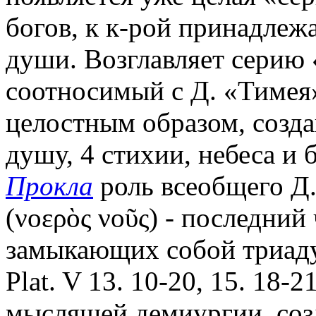
богов, к к-рой принадлеж
души. Возглавляет серию
соотносимый с Д. «Тимея»
целостным образом, создав
душу, 4 стихии, небеса и 
Прокла
роль всеобщего Д
(νοερὸς νοῦς) - последни
замыкающих собой триаду
Plat. V 13. 10-20, 15. 18
мыслящей демиургии, соз