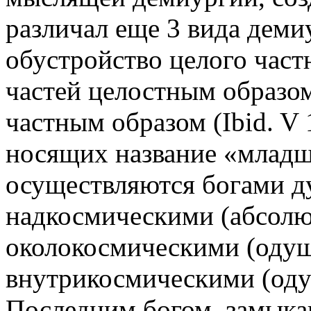
различал еще 3 вида деми
обустройство целого част
частей целостным образом
частным образом (Ibid. V 
носящих название «младш
осуществляются богами 
надкосмическими (абсолю
околокосмическими (оду
внутрикосмическими (оду
Последним богом, замык