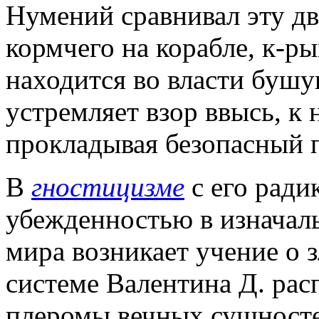
Нумений сравнивал эту д
кормчего на корабле, к-р
находится во власти бушу
устремляет взор ввысь, к
прокладывая безопасный п
В
гностицизме
с его рад
убежденностью в изначал
мира возникает учение о 
системе Валентина Д. рас
плеромы вечных сущносте