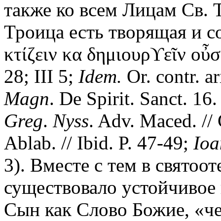
также ко всем Лицам Св. 
Троица есть творящая и со
κτίζειν κα δημιουρϒεῖν οὖ
28; III 5;
Idem.
Or. contr. a
Magn
. De Spirit. Sanct. 16
Greg
.
Nyss
. Adv. Maced. //
Ablab. // Ibid. P. 47-49;
Ioa
3). Вместе с тем в святоо
существовало устойчивое 
Сын как Слово Божие, «че