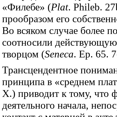
«Филебе» (
Plat
. Phileb. 2
прообразом его собствен
Во всяком случае более 
соотносили действующую 
творцом (
Seneca
. Ep. 65. 
Трансцендентное пониман
принципа в «среднем платони
Х.) приводит к тому, что
деятельного начала, непо
контакт с материей в акте