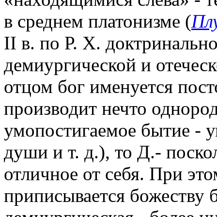
в среднем платонизме (
Пл
II в. по Р. Х. доктриналь
демиургической и отеческ
отцом бог именуется пост
производит нечто однородн
умопостигаемое бытие - 
души и т. д.), то Д.- поск
отличное от себя. При эт
приписывается божеству б