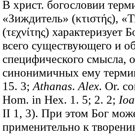
В христ. богословии терм
«Зиждитель» (κτιστής), «
(τεχνίτης) характеризует 
всего существующего и обы
специфического смысла, о
синонимичных ему термин
15. 3;
Athanas
.
Alex
. Or. co
Hom. in Hex. 1. 5; 2. 2;
Io
II 1, 3). При этом Бог мо
применительно к творению