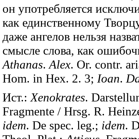
он употребляется исключ
как единственному Творцу
даже ангелов нельзя назв
смысле слова, как ошибочн
Athanas
.
Alex
. Or. contr. ar
Hom. in Hex. 2. 3;
Ioan
.
D
Ист.:
Xenokrates
. Darstell
Fragmente / Hrsg. R. Heinz
idem
. De spec. leg.;
idem
. 