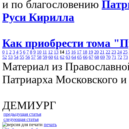
и по благословению
Патр
Руси Кирилла
Как приобрести тома "
0
1
2
3
4
5
6
7
8
9
10
11
12
13
14
15
16
17
18
19
20
21
22
23
24
25
52
53
54
55
56
57
58
59
60
61
62
63
64
65
66
67
68
69
70
71
72
73
Материал из Православно
Патриарха Московского и
ДЕМИУРГ
предыдущая статья
следующая статья
печать