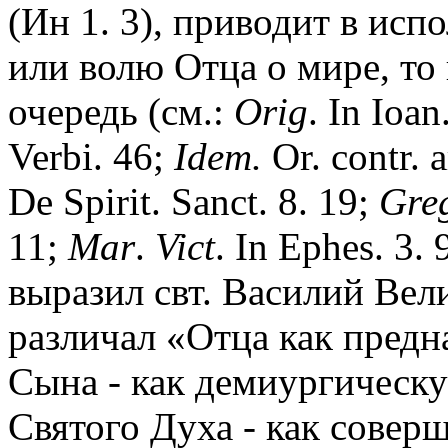
(Ин 1. 3), приводит в ис
или волю Отца о мире, то
очередь (см.:
Orig
. In Ioan
Verbi. 46;
Idem.
Or. contr. a
De Spirit. Sanct. 8. 19;
Gre
11;
Mar
.
Vict
. In Ephes. 3.
выразил свт. Василий Вел
различал «Отца как пред
Сына - как демиургическу
Святого Духа - как совер