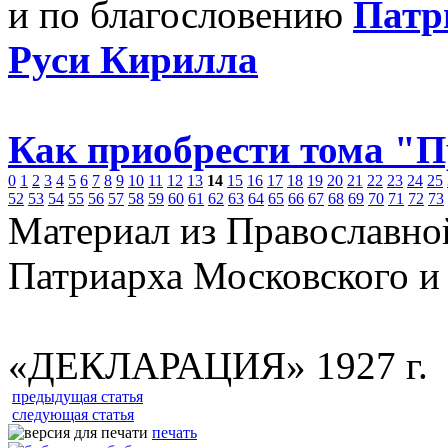
и по благословению
Патр
Руси Кирилла
Как приобрести тома "
0
1
2
3
4
5
6
7
8
9
10
11
12
13
14
15
16
17
18
19
20
21
22
23
24
25
52
53
54
55
56
57
58
59
60
61
62
63
64
65
66
67
68
69
70
71
72
73
Материал из Православно
Патриарха Московского и
«ДЕКЛАРАЦИЯ» 1927 г.
предыдущая статья
следующая статья
печать