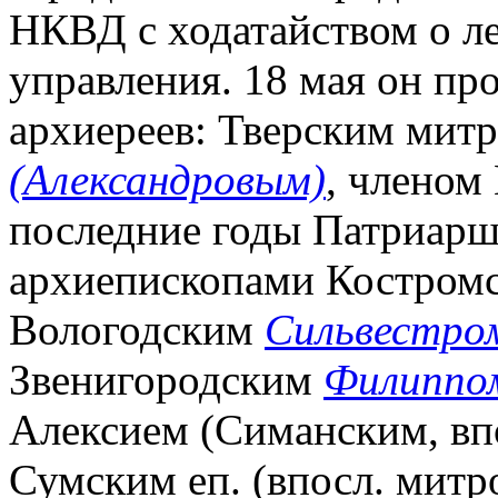
НКВД с ходатайством о л
управления. 18 мая он пр
архиереев: Тверским мит
(Александровым)
, членом
последние годы Патриарш
архиепископами Костром
Вологодским
Сильвестро
Звенигородским
Филиппом
Алексием (Симанским, вп
Сумским еп. (впосл. мит