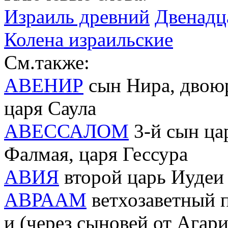
Израиль древний
Двенадца
Колена израильские
См.также:
АВЕНИР
сын Нира, двоюр
царя Саула
АВЕССАЛОМ
3-й сын ца
Фалмая, царя Гессура
АВИЯ
второй царь Иудеи 
АВРААМ
ветхозаветный п
и (через сыновей от Агар