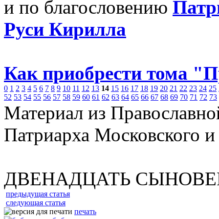
и по благословению
Патр
Руси Кирилла
Как приобрести тома "
0
1
2
3
4
5
6
7
8
9
10
11
12
13
14
15
16
17
18
19
20
21
22
23
24
25
52
53
54
55
56
57
58
59
60
61
62
63
64
65
66
67
68
69
70
71
72
73
Материал из Православно
Патриарха Московского и
ДВЕНАДЦАТЬ СЫНОВЕ
предыдущая статья
следующая статья
печать