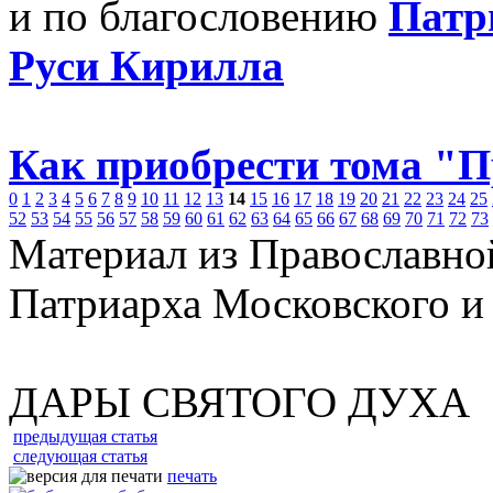
и по благословению
Патр
Руси Кирилла
Как приобрести тома "
0
1
2
3
4
5
6
7
8
9
10
11
12
13
14
15
16
17
18
19
20
21
22
23
24
25
52
53
54
55
56
57
58
59
60
61
62
63
64
65
66
67
68
69
70
71
72
73
Материал из Православно
Патриарха Московского и
ДАРЫ СВЯТОГО ДУХА
предыдущая статья
следующая статья
печать