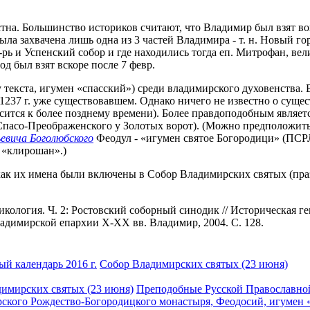
а. Большинство историков считают, что Владимир был взят войск
ыла захвачена лишь одна из 3 частей Владимира - т. н. Новый го
-рь и Успенский собор и где находились тогда еп. Митрофан, ве
д был взят вскоре после 7 февр.
лу текста, игумен «спасский») среди владимирского духовенства
к 1237 г. уже существовавшем. Однако ничего не известно о суще
сится к более позднему времени). Более правдоподобным являет
Спасо-Преображенского у Золотых ворот). (Можно предположить,
евича Боголюбского
Феодул - «игумен святое Богородици» (ПСРЛ.
 «клирошан».)
о как их имена были включены в Собор Владимирских святых (пр
икология. Ч. 2: Ростовский соборный синодик // Историческая ген
адимирской епархии X-XX вв. Владимир, 2004. С. 128.
й календарь 2016 г.
Собор Владимирских святых (23 июня)
имирских святых (23 июня)
Преподобные Русской Православно
кого Рождество-Богородицкого монастыря, Феодосий, игумен «с