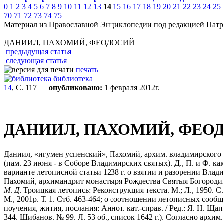
0
1
2
3
4
5
6
7
8
9
10
11
12
13
14
15
16
17
18
19
20
21
22
23
24
25
70
71
72
73
74
75
Материал из Православной Энциклопедии под редакцией Патр
ДАНИИЛ, ПАХОМИЙ, ФЕОДОСИЙ
предыдущая статья
следующая статья
печать
библиотека
14
, С. 117
опубликовано:
1 февраля 2012г.
ДАНИИЛ, ПАХОМИЙ, ФЕО
Даниил, «игумен успенский», Пахомий, архим. владимирского 
(пам. 23 июня - в Соборе Владимирских святых). Д., П. и Ф. 
варианте летописной статьи 1238 г. о взятии и разорении Вла
Пахомий, архимандрит монастыря Рождества Святыя Богородиц
М
.
Д
. Троицкая летопись: Реконструкция текста. М.; Л., 1950. 
М., 2001р. Т. 1. Стб. 463-464; о соотношении летописных со
поучения, жития, послания: Аннот. кат.-справ. / Ред.: Я. Н. Щ
344. Шибанов. № 99. Л. 53 об., список 1642 г.). Согласно архим