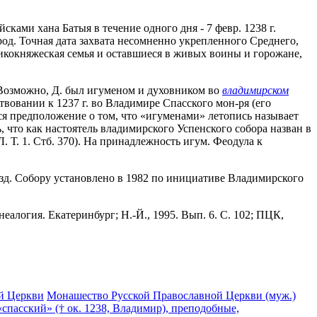
ами хана Батыя в течение одного дня - 7 февр. 1238 г.
род. Точная дата захвата несомненно укрепленного Среднего,
ликокняжеская семья и оставшиеся в живых воины и горожане,
. Возможно, Д. был игуменом и духовником во
владимирском
ствовании к 1237 г. во Владимире Спасского мон-ря (его
ся предположение о том, что «игуменами» летопись называет
 что как настоятель владимирского Успенского собора назван в
 Т. 1. Стб. 370). На принадлежность игум. Феодула к
азд. Собору установлено в 1982 по инициативе Владимирского
еалогия. Екатеринбург; Н.-Й., 1995. Вып. 6. С. 102; ПЦК,
й Церкви
Монашество Русской Православной Церкви (муж.)
пасский» († ок. 1238, Владимир), преподобные,