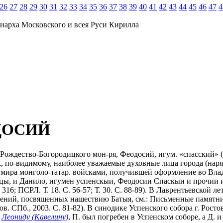
26
27
28
29
30
31
32
33
34
35
36
37
38
39
40
41
42
43
44
45
46
47
4
иарха Московского и всея Руси Кирилла
ДОСИЙ
Рождество-Богородицкого мон-ря, Феодосий, игум.
«спасский» 
как, по-видимому, наиболее уважаемые духовные лица города (на
димира монголо-татар. войсками, получившей оформление во Влад
ы, и Данило, игумен успенскыи, Феодосии Спаскыи и прочии иг
С. 316; ПСРЛ. Т. 18. С. 56-57; Т. 30. С. 88-89). В Лаврентьевск
общений, посвященных нашествию Батыя, см.: Письменные памятн
апов. СПб., 2003. С. 81-82). В синодике Успенского собора г. Ро
.
Леониду (Кавелину)
, П. был погребен в Успенском соборе, а Д. и