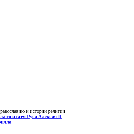
Православию и истории религии
кого и всея Руси Алексия II
рилла