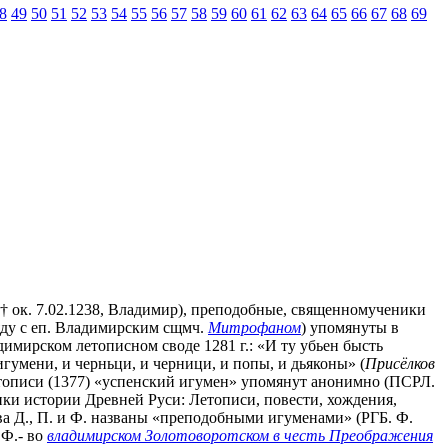
8
49
50
51
52
53
54
55
56
57
58
59
60
61
62
63
64
65
66
67
68
69
(† ок. 7.02.1238, Владимир), преподобные, священномученики
ряду с еп. Владимирским сщмч.
Митрофаном
) упомянуты в
имирском летописном своде 1281 г.: «И ту убьен бысть
умени, и черньци, и черници, и попы, и дьяконы» (
Присёлков
ой летописи (1377) «успенский игумен» упомянут анонимно (ПСРЛ.
ики истории Древней Руси: Летописи, повести, хождения,
стова Д., П. и Ф. названы «преподобными игуменами» (РГБ. Ф.
 Ф.- во
владимирском Золотоворотском в честь Преображения