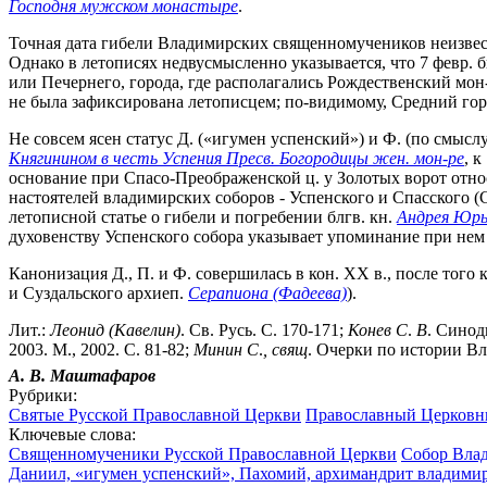
Господня мужском монастыре
.
Точная дата гибели Владимирских священномучеников неизвестн
Однако в летописях недвусмысленно указывается, что 7 февр. б
или Печернего, города, где располагались Рождественский мон
не была зафиксирована летописцем; по-видимому, Средний горо
Не совсем ясен статус Д. («игумен успенский») и Ф. (по смыс
Княгинином в честь Успения Пресв. Богородицы жен. мон-ре
, 
основание при Спасо-Преображенской ц. у Золотых ворот отно
настоятелей владимирских соборов - Успенского и Спасского (
летописной статье о гибели и погребении блгв. кн.
Андрея Юрь
духовенству Успенского собора указывает упоминание при нем
Канонизация Д., П. и Ф. совершилась в кон. XX в., после тог
и Суздальского архиеп.
Серапиона (Фадеева)
).
Лит.:
Леонид
(Кавелин)
. Св. Русь. С. 170-171;
Конев
С
.
В
. Синод
2003. М., 2002. С. 81-82;
Минин
С
.
,
свящ
. Очерки по истории Вл
А. В.
Маштафаров
Рубрики:
Святые Русской Православной Церкви
Православный Церковны
Ключевые слова:
Священномученики Русской Православной Церкви
Собор Влад
Даниил, «игумен успенский», Пахомий, архимандрит владимирс