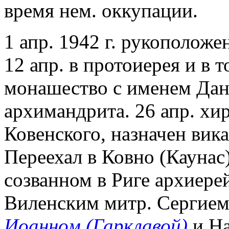
время нем. оккупации.
1 апр. 1942 г. рукоположен
12 апр. в протоиерея и в 
монашество с именем Дани
архимандрита. 26 апр. хи
Ковенского, назначен вик
Переехал в Ковно (Каунас).
созванном в Риге архиере
Виленским митр. Сергием
Иоанном (Гарклавой)
и На