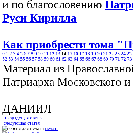
и по благословению
Патр
Руси Кирилла
Как приобрести тома "
0
1
2
3
4
5
6
7
8
9
10
11
12
13
14
15
16
17
18
19
20
21
22
23
24
25
52
53
54
55
56
57
58
59
60
61
62
63
64
65
66
67
68
69
70
71
72
73
Материал из Православно
Патриарха Московского и
ДАНИИЛ
предыдущая статья
следующая статья
печать