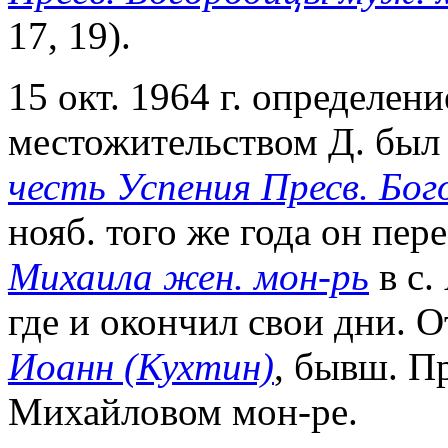
17, 19).
15 окт. 1964 г. определе
местожительством Д. был
честь Успения Пресв. Бо
нояб. того же года он пер
Михаила жен. мон-рь
в с.
где и окончил свои дни. 
Иоанн (Кухтин)
, бывш. П
Михайловом мон-ре.