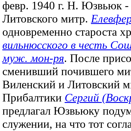
февр. 1940 г. Н. Юзвьюк -
Литовского митр.
Елевфер
одновременно староста хр
вильнюсского в честь Сош
муж. мон-ря
. После прис
сменивший почившего митр
Виленский и Литовский м
Прибалтики
Сергий (Воск
предлагал Юзвьюку подум
служении, на что тот согл