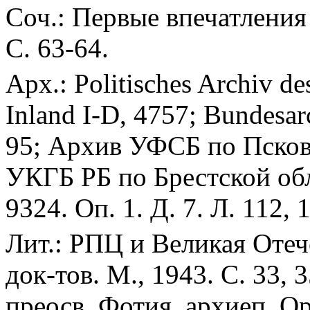
Соч.: Первые впечатления
С. 63-64.
Арх.: Politisches Archiv d
Inland I-D, 4757; Bundesarc
95; Архив УФСБ по Псков
УКГБ РБ по Брестской обл
9324. Оп. 1. Д. 7. Л. 112, 
Лит.: РПЦ и Великая Отеч
док-тов. М., 1943. С. 33, 
преосв. Фотия, архиеп. Ор