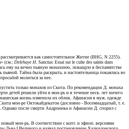
 рассматривается как самостоятельное Житие (BHG, N 2255).
» (см.:
Delehaye H
. Sanctus: Essai sur le culte des saints dans
овалась ему на вечно пьяную монахиню, лежащую в беспамятстве
сь пьяной. Тайна была раскрыта, и настоятельница покаялась во
просьбой молиться за нее.
 пустить только монахов из Скита. По рекомендации Д. монаха
ерти детей решили уйти в мон-рь и в течение неск. лет ничего
 монашеская жизнь изменила их облик. Афанасия в муж. одежде
кита мон-ре Октокайдекатон (дословно - Восемнадцатый, т. е.
м. Однако после смерти Андроника и Афанасии Д. спорил с
ан новый мон-рь. В соответствии с копт. и эфиоп. версиями
апы Льва I Великого и назвал постановление Халкидонского