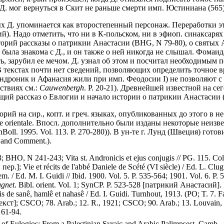
ае Д. мог вернуться в Скит не раньше смерти имп. Юстиниана (565)
х Д. упоминается как второстепенный персонаж. Переработки эти
. Надо отметить, что ни в К-польском, ни в эфиоп. синаксарях Д
 историй рассказы о патрикии Анастасии (BHG, N 79-80), о святы
ыла знакома с Д., и он также о ней никогда не слышал. Фомаида
ть, зарубил ее мечом. Д. узнал об этом и посчитал необходимым 
 текстах почти нет сведений, позволяющих определить точное в
Андроник и Афанасия жили при имп. Феодосии I) не позволяют с 
ствиях см.:
Cauwenbergh
. P. 20-21). Древнейшей известной на с
щий рассказ о Евлогии и начало истории о патрикии Анастасии 
орий на сир., копт. и греч. языках, опубликованных до этого в неск
hique orientale. Впосл. дополнительно были изданы некоторые неи
AnBoll. 1995. Vol. 113. P. 270-280)). В ун-те г. Лунд (Швеция) гот
l. and Comment.).
BHO, N 241-243; Vita st. Andronicis et ejus conjugis // PG. 115. Co
р.]; Vie et récits de l'abbé Daniele de Scété (VI siècle) / Ed. L. Cl
em. / Ed. M. I. Guidi // Ibid. 1900. Vol. 5. P. 535-564; 1901. Vol. 6. P
ugnet
. Bibl. orient. Vol. 1; SynCP. P. 523-528 [патрикий Анастасий]
 de sanê, hamlê et nahasê / Ed. I. Guidi. Turnhout, 1913. (PO; T. 7. F
 текст]; CSCO; 78. Arab.; 12. R., 1921; CSCO; 90. Arab.; 13. Louvain
 61-94.
y of Eulogios: From a Palestinian Syraic and Arabic Palimpsest. Camb.