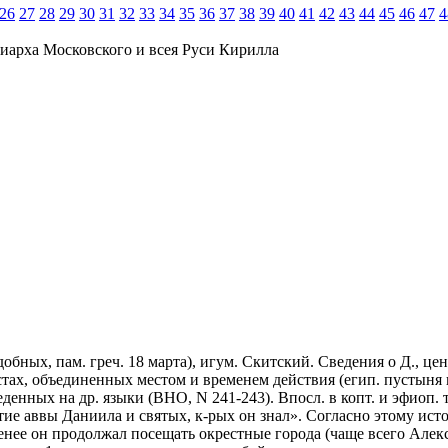
26
27
28
29
30
31
32
33
34
35
36
37
38
39
40
41
42
43
44
45
46
47
4
иарха Московского и всея Руси Кирилла
одобных, пам. греч. 18 марта), игум. Скитский. Сведения о Д., це
тах, объединенных местом и временем действия (егип. пустыня в
еведенных на др. языки (BHO, N 241-243). Впосл. в копт. и эфио
ие аввы Даниила и святых, к-рых он знал». Согласно этому ист
менее он продолжал посещать окрестные города (чаще всего Але