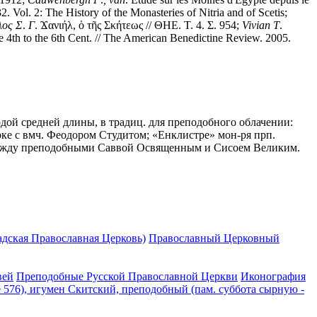
. Vol. 2: The History of the Monasteries of Nitria and of Scetis;
λος
Σ
.
Γ
. Ϫανιήλ, ὁ τῆς Σκήτεως // ΘΗΕ. Τ. 4. Σ. 954;
Vivian
T
.
the 4th to the 6th Cent. // The American Benedictine Review. 2005.
одой средней длины, в традиц. для преподобного облачении:
 арке с вмч. Феодором Студитом; «Енклистре» мон-ря прп.
ке, между преподобными Саввой Освященным и Сисоем Великим.
дская Православная Церковь)
Православный Церковный
вей
Преподобные Русской Православной Церкви
Иконография
 576), игумен Скитский, преподобный (пам. суббота сырную -