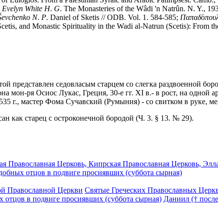
;
Evelyn
White
H
.
G
. The Monasteries of the Wâdi 'n Natrûn. N. Y., 1932
Ševchenko
N
.
P
. Daniel of Sketis // ODB. Vol. 1. 584-585;
Παπαδ
ό
που
 Scetis, and Monastic Spirituality in the Wadi al-Natrun (Scetis): From 
вятой представлен седовласым старцем со слегка раздвоенной бор
а мон-ря Осиос Лукас, Греция, 30-е гг. XI в.- в рост, на одной
, 1535 г., мастер Фома Сучавский (Румыния) - со свитком в ру
сан как старец с остроконечной бородой (Ч. 3. § 13. № 29).
я Православная Церковь, Кипрская Православная Церковь, Элла
добных отцов в подвиге просиявших (суббота сырная)
ой Православной Церкви
Святые Греческих Православных Церк
 отцов в подвиге просиявших (суббота сырная)
Даниил († после