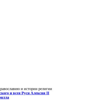
Православию и истории религии
кого и всея Руси Алексия II
рилла