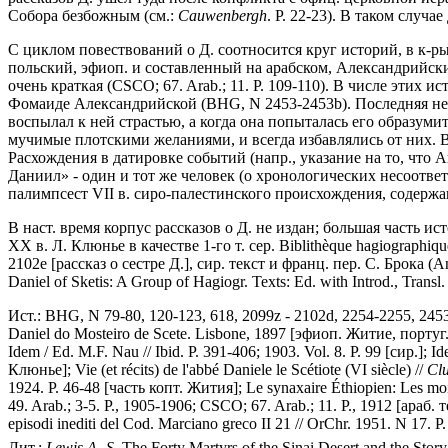
Собора безбожным (см.:
Cauwenbergh
. P. 22-23). В таком случ
С циклом повествований о Д. соотносится круг историй, в к-ры
польский, эфиоп. и составленный на арабском, Александрийский)
очень краткая (CSCO; 67. Arab.; 11. P. 109-110). В числе этих
Фомаиде Александрийской (BHG, N 2453-2453b). Последняя не б
воспылал к ней страстью, а когда она попыталась его образуми
мучимые плотскими желаниями, и всегда избавлялись от них. В
Расхождения в датировке событий (напр., указание на то, что 
Даниил» - один и тот же человек (о хронологических несоответ
палимпсест VII в. сиро-палестинского происхождения, содержа
В наст. время корпус рассказов о Д. не издан; большая часть ист
XX в. Л. Клюнье в качестве 1-го т. сер. Biblithèque hagiograp
2102e [рассказ о сестре Д.], сир. текст и франц. пер. С. Брока (
Daniel of Sketis: A Group of Hagiogr. Texts: Ed. with Introd., Trans
Ист.: BHG, N 79-80, 120-123, 618, 2099z - 2102d, 2254-2255, 2453; 
Daniel do Mosteiro de Scete. Lisbone, 1897 [эфиоп. Житие, португ. пе
Idem / Ed. M.F. Nau // Ibid. P. 391-406; 1903. Vol. 8. P. 99 [сир.]; Id
Клюнье]; Vie (et récits) de l'abbé Daniele le Scétiote (VI siècle) //
Cl
1924. P. 46-48 [часть копт. Жития]; Le synaxaire Éthiopien: Les mois
49. Arab.; 3-5. P., 1905-1906; CSCO; 67. Arab.; 11. P., 1912 [араб.
episodi inediti del Cod. Marciano greco II 21 // OrChr. 1951. N 17. P.
Лит.:
Lewis
A
.
-S
. The Forty Martyrs of the Sinai Desert and the Stor