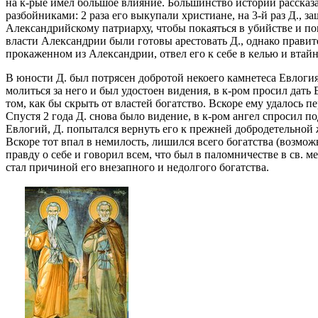
на к-рые имел большое влияние. Большинство историй рассказ
разбойниками: 2 раза его выкупали христиане, на 3-й раз Д., 
Александрийскому патриарху, чтобы покаяться в убийстве и поне
власти Александрии были готовы арестовать Д., однако правите
прокаженном из Александрии, отвел его к себе в келью и втайн
В юности Д. был потрясен добротой некоего камнетеса Евлогия:
молиться за него и был удостоен видения, в к-ром просил дать
том, как бы скрыть от властей богатство. Вскоре ему удалось п
Спустя 2 года Д. снова было видение, в к-ром ангел спросил под
Евлогий, Д. попытался вернуть его к прежней добродетельной 
Вскоре тот впал в немилость, лишился всего богатства (возможн
правду о себе и говорил всем, что был в паломничестве в св. м
стал причиной его внезапного и недолгого богатства.