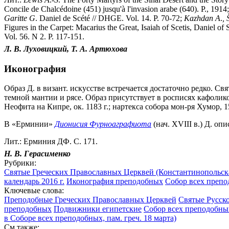
Concile de Chalcédoine (451) jusqu'à l'invasion arabe (640). P., 1914
Garitte
G
. Daniel de Scété // DHGE. Vol. 14. P. 70-72;
Kazhdan
A
.
,
Figures in the Carpet: Macarius the Great, Isaiah of Scetis, Daniel of
Vol. 56. N 2. P. 117-151.
Л. В.
Луховицкий,
Т. А.
Артюхова
Иконография
Образ Д. в визант. искусстве встречается достаточно редко. С
темной мантии и рясе. Образ присутствует в росписях кафоликон
Неофита на Кипре, ок. 1183 г.; нартекса собора мон-ря Хумор
В «Ерминии»
Дионисия Фурноаграфиота
(нач. XVIII в.) Д. опи
Лит.: Ерминия ДФ. С. 171.
Н. В.
Герасименко
Рубрики:
Святые Греческих Православных Церквей (Константинопольска
календарь 2016 г.
Иконография преподобных
Собор всех препо
Ключевые слова:
Преподобные Греческих Православных Церквей
Святые Русск
преподобных
Подвижники египетские
Собор всех преподобных
в Соборе всех преподобных, пам. греч. 18 марта)
См.также: