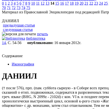
0
1
2
3
4
5
6
7
8
9
10
11
12
13
14
15
16
17
18
19
20
21
22
23
24
25
70
71
72
73
74
75
Материал из Православной Энциклопедии под редакцией Патр
ДАНИИЛ
предыдущая статья
следующая статья
печать
библиотека
14
, С. 54-56
опубликовано:
16 января 2012г.
Содержание
Иконография
ДАНИИЛ
(† после 576), прп. (пам. суббота сырную - в Соборе всех преп
сказаний о егип. подвижниках, содержатся в разрозненных текс
греч. языке (BHG, N 2099z - 2102d) с кон. VI в. и позднее пер
хронологически выстроенный цикл, основой к-рого стало «Жит
общежитии» с др. монахами, затем стал отшельником. Тем не 