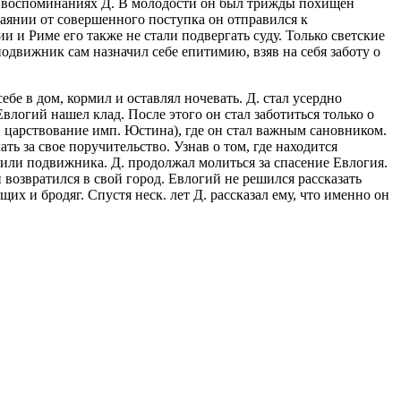
на воспоминаниях Д. В молодости он был трижды похищен
чаянии от совершенного поступка он отправился к
и и Риме его также не стали подвергать суду. Только светские
подвижник сам назначил себе епитимию, взяв на себя заботу о
бе в дом, кормил и оставлял ночевать. Д. стал усердно
влогий нашел клад. После этого он стал заботиться только о
 (в царствование имп. Юстина), где он стал важным сановником.
ать за свое поручительство. Узнав о том, где находится
били подвижника. Д. продолжал молиться за спасение Евлогия.
и возвратился в свой город. Евлогий не решился рассказать
их и бродяг. Спустя неск. лет Д. рассказал ему, что именно он