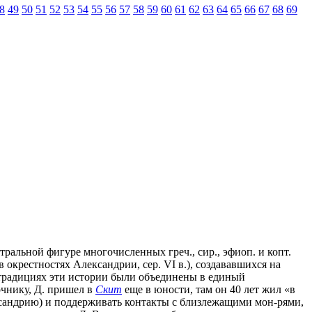
8
49
50
51
52
53
54
55
56
57
58
59
60
61
62
63
64
65
66
67
68
69
нтральной фигуре многочисленных греч., сир., эфиоп. и копт.
 окрестностях Александрии, сер. VI в.), создававшихся на
п. традициях эти истории были объединены в единый
очнику, Д. пришел в
Скит
еще в юности, там он 40 лет жил «в
ксандрию) и поддерживать контакты с близлежащими мон-рями,