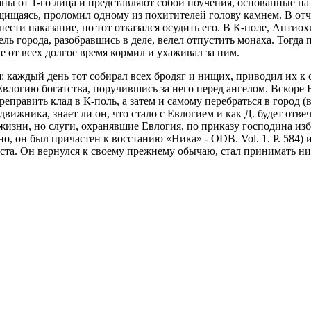
аны от 1-го лица и представляют собой поучения, основанные 
защищаясь, проломил одному из похитителей голову камнем. В от
сти наказание, но тот отказался осудить его. В К-поле, Антиохи
ль города, разобравшись в деле, велел отпустить монаха. Тогда 
е от всех долгое время кормил и ухаживал за ним.
 каждый день тот собирал всех бродяг и нищих, приводил их к се
 Евлогию богатства, поручившись за него перед ангелом. Вскоре Е
ереправить клад в К-поль, а затем и самому перебраться в город
вижника, знает ли он, что стало с Евлогием и как Д. будет отвеч
жизни, но слуги, охранявшие Евлогия, по приказу господина из
о, он был причастен к восстанию «Ника» - ODB. Vol. 1. P. 584)
еста. Он вернулся к своему прежнему обычаю, стал принимать нищ