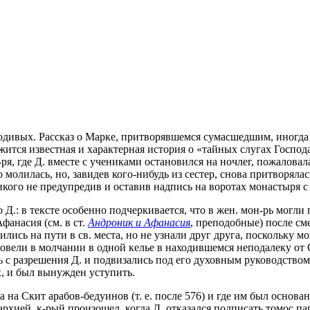
родивых. Рассказ о Марке, притворявшемся сумасшедшим, иногда
ится известная и характерная история о «тайных слугах Господа
 мон-ря, где Д. вместе с учениками остановился на ночлег, пожал
 молилась, но, завидев кого-нибудь из сестер, снова притворяла
кого не предупредив и оставив надпись на воротах монастыря с 
 Д.: в тексте особенно подчеркивается, что в жен. мон-рь могли
фанасия (см. в ст.
Андроник и Афанасия
, преподобные) после см
тились на пути в св. места, но не узнали друг друга, поскольку
овели в молчании в одной келье в находившемся неподалеку от С
ь с разрешения Д. и подвизались под его духовным руководство
х, и был вынужден уступить.
га на Скит арабов-бедуинов (т. е. после 576) и где им был основ
архией, к-рый произошел, когда Д. отказался подписать томос п