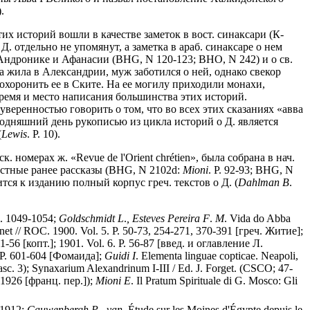
.
х историй вошли в качестве заметок в вост. синаксари (К-
. отдельно не упомянут, а заметка в араб. синаксаре о нем
х Андронике и Афанасии (BHG, N 120-123; BHO, N 242) и о св.
 жила в Александрии, муж заботился о ней, однако свекор
похоронить ее в Ските. На ее могилу приходили монахи,
ремя и место написания большинства этих историй.
уверенностью говорить о том, что во всех этих сказаниях «авва
егодняшний день рукописью из цикла историй о Д. является
(
Lewis
. P. 10).
. номерах ж. «Revue de l'Orient chrétien», была собрана в нач.
звестные ранее рассказы (BHG, N 2102d:
Mioni
. P. 92-93; BHG, N
овится к изданию полный корпус греч. текстов о Д. (
Dahlman B
.
l. 1049-1054;
Goldschmidt
L
.
,
Esteves
Pereira
F
.
M
. Vida do Abba
ugnet // ROC. 1900. Vol. 5. P. 50-73, 254-271, 370-391 [греч. Житие];
. 51-56 [копт.]; 1901. Vol. 6. P. 56-87 [введ. и оглавление Л.
. P. 601-604 [Фомаида];
Guidi
I
. Elementa linguae copticae. Neapoli,
asc. 3); Synaxarium Alexandrinum I-III / Ed. J. Forget. (CSCO; 47-
, 1926 [франц. пер.]);
Mioni
E
. Il Pratum Spirituale di G. Mosco: Gli
, 1912;
Cauwenbergh
P
.
,
van
. Étude sur les Moines d'Égypte depuis le