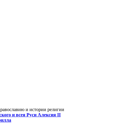
Православию и истории религии
кого и всея Руси Алексия II
рилла