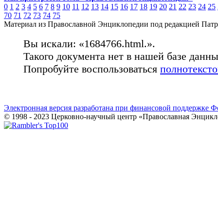
0
1
2
3
4
5
6
7
8
9
10
11
12
13
14
15
16
17
18
19
20
21
22
23
24
25
70
71
72
73
74
75
Материал из Православной Энциклопедии под редакцией Патр
Вы искали: «1684766.html.».
Такого документа нет в нашей базе данн
Попробуйте воспользоваться
полнотекст
Электронная версия разработана при финансовой поддержке Ф
© 1998 - 2023 Церковно-научный центр «Православная Энцикл