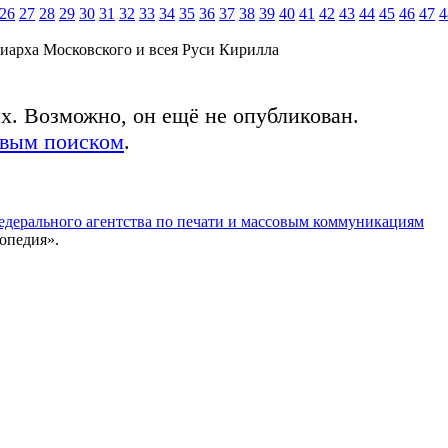
26
27
28
29
30
31
32
33
34
35
36
37
38
39
40
41
42
43
44
45
46
47
4
иарха Московского и всея Руси Кирилла
ых. Возможно, он ещё не опубликован.
овым поиском
.
едерального агентства по печати и массовым коммуникациям
опедия».