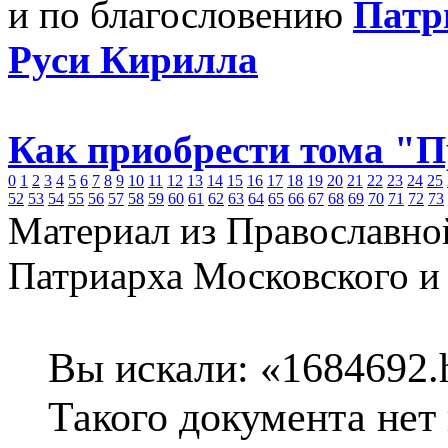
и по благословению
Патр
Руси Кирилла
Как приобрести тома "
0
1
2
3
4
5
6
7
8
9
10
11
12
13
14
15
16
17
18
19
20
21
22
23
24
25
52
53
54
55
56
57
58
59
60
61
62
63
64
65
66
67
68
69
70
71
72
73
Материал из Православно
Патриарха Московского и
Вы искали: «1684692.h
Такого документа нет