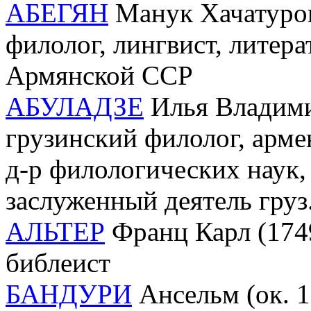
АБЕГЯН
Манук Хачатуров
филолог, лингвист, литер
Армянской ССР
АБУЛАДЗЕ
Илья Владимир
грузинский филолог, арме
д-р филологических наук,
заслуженный деятель груз
АЛЬТЕР
Франц Карл (1749
библеист
БАНДУРИ
Ансельм (ок. 1