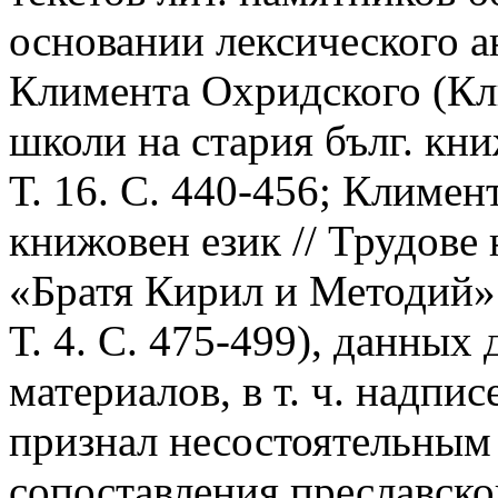
основании лексического а
Климента Охридского (Кл
школи на стария бълг. книж
Т. 16. С. 440-456; Климен
книжовен език // Трудове
«Братя Кирил и Методий» 
Т. 4. С. 475-499), данны
материалов, в т. ч. надпис
признал несостоятельным
сопоставления преславск