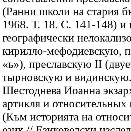
(Ранни школи на стария бъл
1968. Т. 18. С. 141-148) и
географически нелокализ
кирилло-мефодиевскую, п
«ь»), преславскую II (дву
тырновскую и видинскую.
Шестоднева Иоанна экзарха
артикля и относительных 
(Към историята на относи
език // Езиковедски изслед