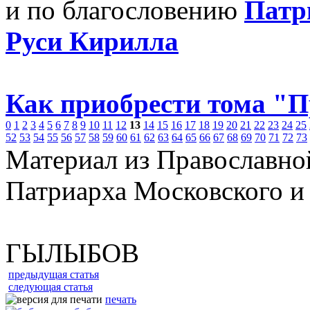
и по благословению
Патр
Руси Кирилла
Как приобрести тома "
0
1
2
3
4
5
6
7
8
9
10
11
12
13
14
15
16
17
18
19
20
21
22
23
24
25
52
53
54
55
56
57
58
59
60
61
62
63
64
65
66
67
68
69
70
71
72
73
Материал из Православно
Патриарха Московского и
ГЫЛЫБОВ
предыдущая статья
следующая статья
печать